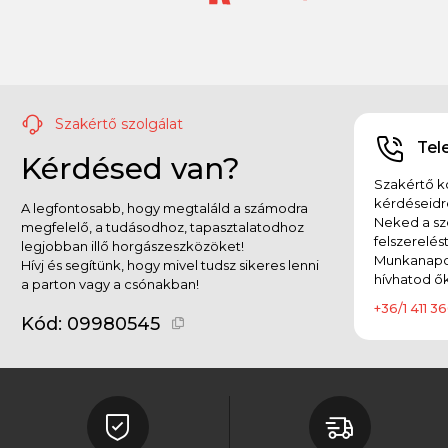
Szakértő szolgálat
Tel
Kérdésed van?
Szakértő ko
kérdéseidr
A legfontosabb, hogy megtaláld a számodra
Neked a sz
megfelelő, a tudásodhoz, tapasztalatodhoz
felszerelés
legjobban illő horgászeszközöket!
Munkanapok
Hívj és segítünk, hogy mivel tudsz sikeres lenni
hívhatod ők
a parton vagy a csónakban!
+36/1 411 36
Kód:
09980545