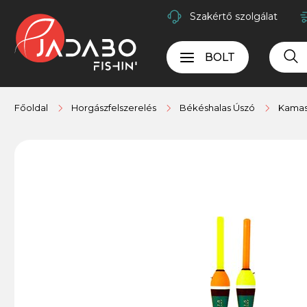
Szakértő szolgálat
BOLT
Főoldal
Horgászfelszerelés
Békéshalas Úszó
Kamas