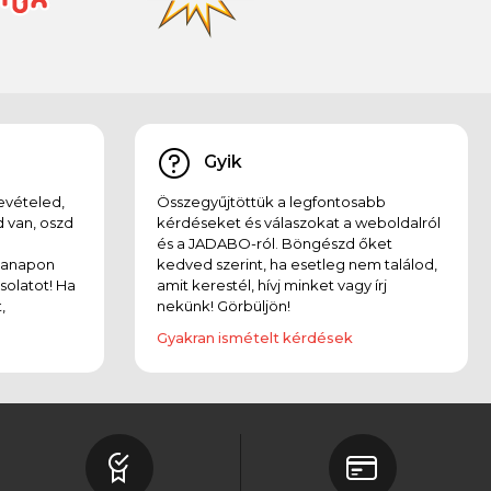
Gyik
evételed,
Összegyűjtöttük a legfontosabb
 van, oszd
kérdéseket és válaszokat a weboldalról
és a JADABO-ról. Böngészd őket
kanapon
kedved szerint, ha esetleg nem találod,
solatot! Ha
amit kerestél, hívj minket vagy írj
,
nekünk! Görbüljön!
Gyakran ismételt kérdések