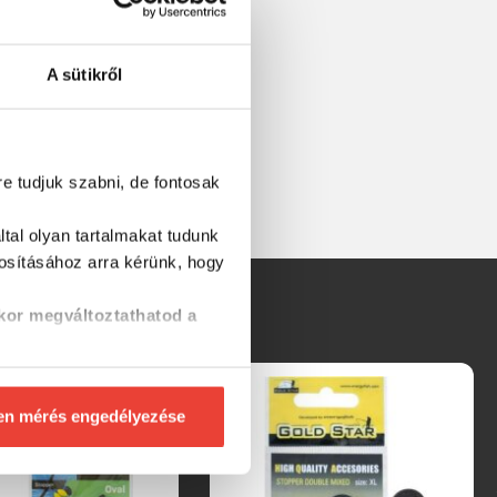
A sütikről
re tudjuk szabni, de fontosak
tal olyan tartalmakat tudunk
tosításához
arra kérünk, hogy
kor megváltoztathatod a
en mérés engedélyezése