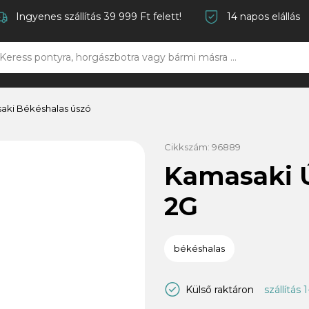
Ingyenes szállítás 39 999 Ft felett!
14 napos elállás
aki Békéshalas úszó
Cikkszám:
96889
Kamasaki Ú
2G
békéshalas
Külső raktáron
szállítás 