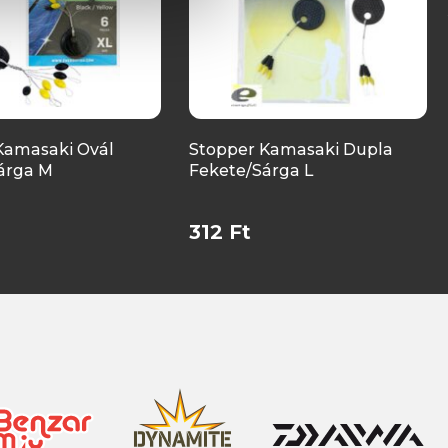
Kamasaki Ovál
Stopper Kamasaki Dupla
árga M
Fekete/Sárga L
312 Ft