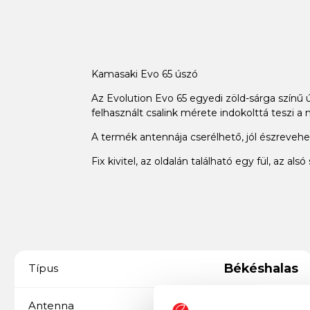
Kamasaki Evo 65 úszó
Az Evolution Evo 65 egyedi zöld-sárga színű 
felhasznált csalink mérete indokolttá teszi a n
A termék antennája cserélhető, jól észrevehe
Fix kivitel, az oldalán található egy fül, az al
Békéshalas
Típus
Cserélhető
Antenna