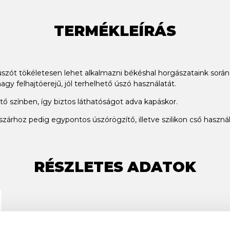
TERMÉKLEÍRÁS
úszót tökéletesen lehet alkalmazni békéshal horgászataink során,
agy felhajtóerejű, jól terhelhető úszó használatát.
tő színben, így biztos láthatóságot adva kapáskor.
só szárhoz pedig egypontos úszórögzítő, illetve szilikon cső használ
RÉSZLETES ADATOK