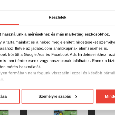
Részletek
t használunk a mérésekhez és más marketing eszközökhöz.
y a tartalmainkat és a neked megjelenített hirdetéseket személy
tásához illetve az jadabo.com analitikájának elemzéséhez is.
bbek között a Google Ads és Facebook Ads hirdetéseinkhez, ezál
n is, amit érdekesnek vagy hasznosnak találhatsz. Ennek a biz
en mérés használatát.
SZINTÉN KIVÁLÓAK
yen formában nem fogunk visszaélni ezzel és később bármi
an.
tása
Személyre szabás
Mind