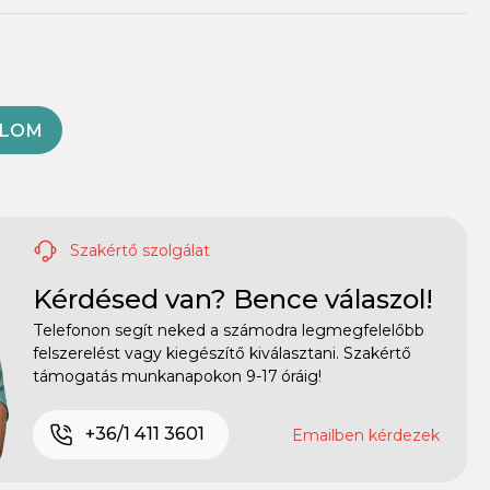
OLOM
Szakértő szolgálat
Kérdésed van? Bence válaszol!
Telefonon segít neked a számodra legmegfelelőbb
felszerelést vagy kiegészítő kiválasztani. Szakértő
támogatás munkanapokon 9-17 óráig!
+36/1 411 3601
Emailben kérdezek