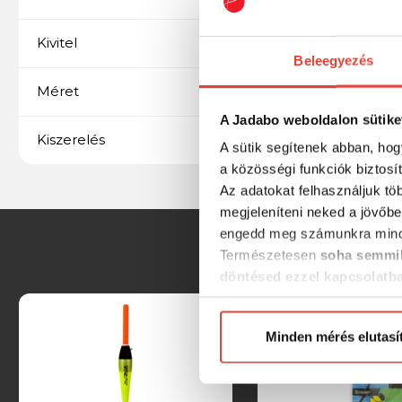
Fix
Kivitel
Beleegyezés
2 g
Méret
A Jadabo weboldalon sütike
1 db/csomag
Kiszerelés
A sütik segítenek abban, hog
a közösségi funkciók biztosí
Az adatokat felhasználjuk tö
megjeleníteni neked a jövőbe
engedd meg számunkra mind
Természetesen
soha semmil
döntésed ezzel kapcsolatb
Előre is köszönjük!
Minden mérés elutasí