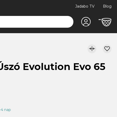
Jadabo TV
Blog
szó Evolution Evo 65
1-4 nap