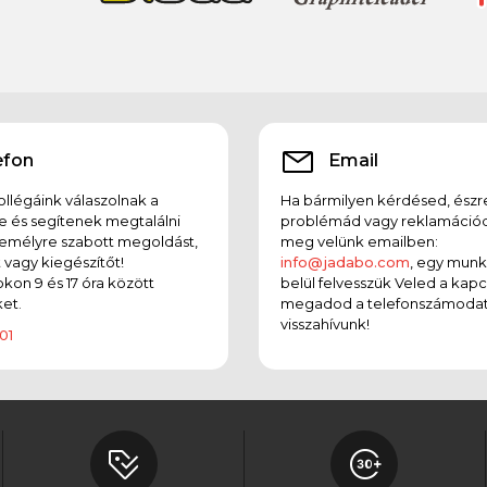
efon
Email
llégáink válaszolnak a
Ha bármilyen kérdésed, észr
e és segítenek megtalálni
problémád vagy reklamációd
emélyre szabott megoldást,
meg velünk emailben:
t vagy kiegészítőt!
info@jadabo.com
, egy mun
on 9 és 17 óra között
belül felvesszük Veled a kapc
et.
megadod a telefonszámodat
visszahívunk!
01