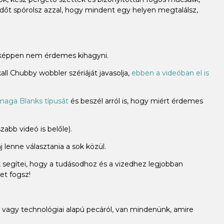
időt spórolsz azzal, hogy mindent egy helyen megtalálsz,
miképpen nem érdemes kihagyni.
ll Chubby wobbler szériáját javasolja,
ebben a videóban el is
aga Blanks típusát
és beszél arról is, hogy miért érdemes
abb videó is belőle).
 lenne választania a sok közül.
k segítei, hogy a tudásodhoz és a vizedhez legjobban
et fogsz!
vagy technológiai alapú pecáról, van mindenünk, amire