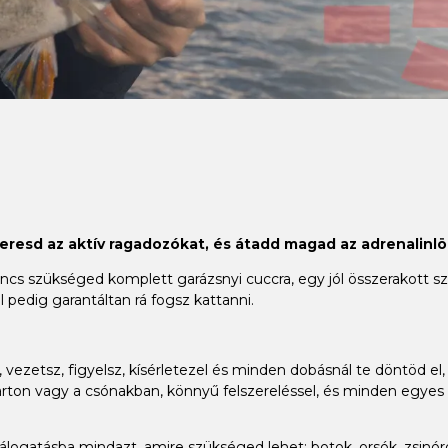
keresd az aktív ragadozókat, és átadd magad az adrenalinlö
 szükséged komplett garázsnyi cuccra, egy jól összerakott szet
 pedig garantáltan rá fogsz kattanni.
vezetsz, figyelsz, kísérletezel és minden dobásnál te döntöd el, 
ton vagy a csónakban, könnyű felszereléssel, és minden egyes h
gatásba mindazt, amire szükséged lehet: botok, orsók, zsinórok