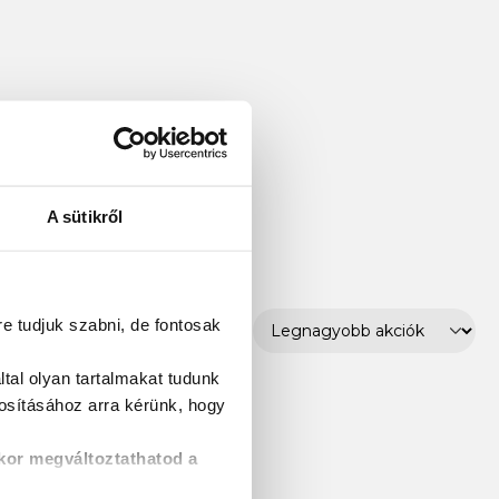
A sütikről
re tudjuk szabni, de fontosak
tal olyan tartalmakat tudunk
tosításához
arra kérünk, hogy
kor megváltoztathatod a