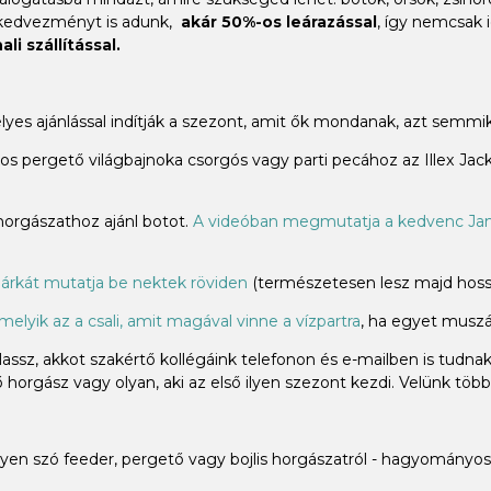
 kedvezményt is adunk,
akár 50%-os leárazással
, így nemcsak 
li szállítással.
élyes ajánlással indítják a szezont, amit ők mondanak, azt sem
 pergető világbajnoka csorgós vagy parti pecához az Illex Jacka
 horgászathoz ajánl botot.
A videóban megmutatja a kedvenc Jam
árkát mutatja be nektek röviden
(természetesen lesz majd hossz
melyik az a csali, amit magával vinne a vízpartra
, ha egyet muszáj
ssz, akkot szakértő kollégáink telefonon és e-mailben is tudna
horgász vagy olyan, aki az első ilyen szezont kezdi. Velünk több
n szó feeder, pergető vagy bojlis horgászatról - hagyományos 