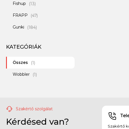
Fishup
(13)
FRAPP
(47)
Gunki
(184)
Ichikawa
(6)
KATEGÓRIÁK
Illex
(120)
Összes
Iron Claw
(1)
(65)
Wobbler
Jackall
(1)
(5)
Jadabo
(2)
Keitech
(137)
Szakértő szolgálat
Lurefans
(26)
Tel
Kérdésed van?
Major Craft
(8)
Szakértő ko