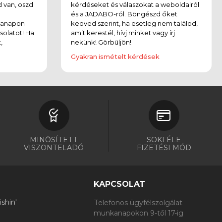
 van, oszd
kérdéseket és válaszokat a weboldalról
és a JADABO-ról. Böngészd őket
kanapon
kedved szerint, ha esetleg nem találod,
solatot! Ha
amit kerestél, hívj minket vagy írj
,
nekünk! Görbüljön!
Gyakran ismételt kérdések
MINŐSÍTETT
SOKFÉLE
VISZONTELADÓ
FIZETÉSI MÓD
KAPCSOLAT
shin'
Telefonos ügyfélszolgálat
munkanapokon 9-től 17-ig