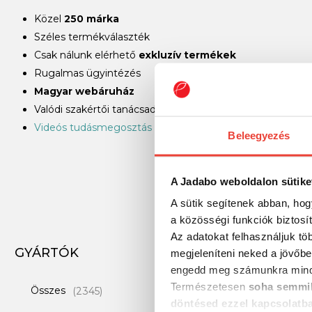
Közel
250 márka
Széles termékválaszték
Csak nálunk elérhető
exkluzív termékek
Rugalmas ügyintézés
Magyar webáruház
Valódi szakértői tanácsadás világbajnok horgászoktól
Videós tudásmegosztás
Beleegyezés
A Jadabo weboldalon sütike
A sütik segítenek abban, hog
a közösségi funkciók biztosí
Az adatokat felhasználjuk tö
GYÁRTÓK
megjeleníteni neked a jövőbe
engedd meg számunkra mind
Természetesen
soha semmil
Összes
(2345)
döntésed ezzel kapcsolatb