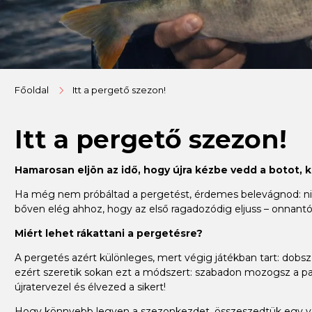
Főoldal
Itt a pergető szezon!
Itt a pergető szezon!
Hamarosan eljön az idő, hogy újra kézbe vedd a botot, 
Ha még nem próbáltad a pergetést, érdemes belevágnod: nincs
bőven elég ahhoz, hogy az első ragadozódig eljuss – onnantól
Miért lehet rákattani a pergetésre?
A pergetés azért különleges, mert végig játékban tart: dobsz, 
ezért szeretik sokan ezt a módszert: szabadon mozogsz a par
újratervezel és élvezed a sikert!
Hogy könnyebb legyen a szezonkezdet, összeszedtük egy válo