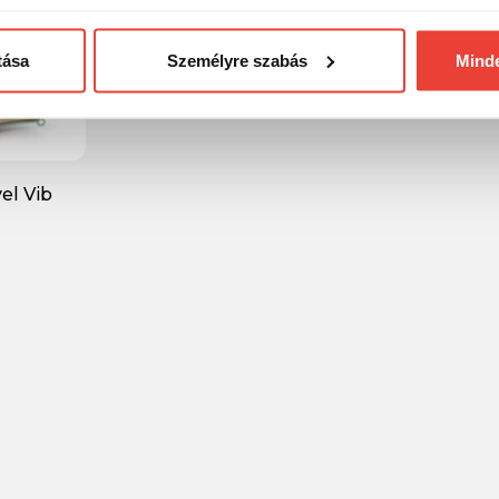
tása
Személyre szabás
Mind
el Vib
bbler