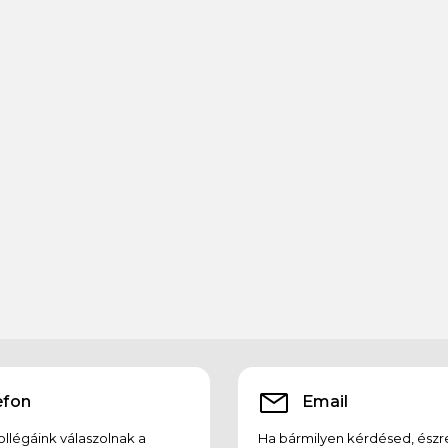
efon
Email
llégáink válaszolnak a
Ha bármilyen kérdésed, észr