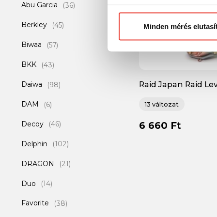
Abu Garcia
(36)
Előre is köszönjük!
Berkley
(45)
Minden mérés elutasí
Biwaa
(57)
BKK
(43)
Daiwa
Raid Japan Raid Lev
(98)
Boost 11g 46mm wo
DAM
(6)
13 változat
Decoy
6 660 Ft
(46)
Delphin
(102)
DRAGON
(21)
Duo
(14)
Favorite
(38)