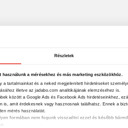
Részletek
t használunk a mérésekhez és más marketing eszközökhöz.
y a tartalmainkat és a neked megjelenített hirdetéseket személy
tásához illetve az jadabo.com analitikájának elemzéséhez is.
bbek között a Google Ads és Facebook Ads hirdetéseinkhez, ezál
n is, amit érdekesnek vagy hasznosnak találhatsz. Ennek a biz
en mérés használatát.
yen formában nem fogunk visszaélni ezzel és később bármi
an.