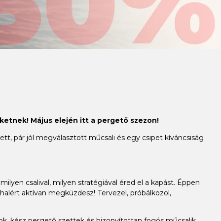
ketnek! Május elején itt a pergető szezon!
t, pár jól megválasztott műcsali és egy csipet kíváncsiság
milyen csalival, milyen stratégiával éred el a kapást. Éppen
alért aktívan megküzdesz! Tervezel, próbálkozol,
, kész pergető szettek és bizonyítottan fogós műcsalik,