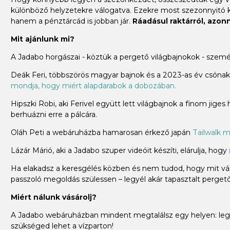
különböző helyzetekre válogatva. Ezekre most szezonnyitó
hanem a pénztárcád is jobban jár.
Ráadásul raktárról, azonna
Mit ajánlunk mi?
A Jadabo horgászai - köztük a pergető világbajnokok - szem
Deák Feri, többszörös magyar bajnok és a 2023-as év csónakos
mondja, hogy miért alapdarabok a dobozában.
Hipszki Robi, aki Ferivel együtt lett világbajnok a finom jiges
berhuázni erre a pálcára.
Oláh Peti a webáruházba hamarosan érkező japán
Tailwalk m
Lázár Márió, aki a Jadabo szuper videóit készíti, elárulja, hogy
Ha elakadsz a keresgélés közben és nem tudod, hogy mit vála
passzoló megoldás szülessen – legyél akár tapasztalt pergető 
Miért nálunk vásárolj?
A Jadabo webáruházban mindent megtalálsz egy helyen: legye
szükséged lehet a vízparton!