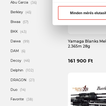
Abu Garcia
(36)
Előre is köszönjük!
Berkley
(45)
Minden mérés elutasí
Biwaa
(57)
BKK
(43)
Daiwa
Yamaga Blanks Me
(99)
2.365m 28g
DAM
(6)
161 900 Ft
Decoy
(46)
Delphin
(102)
DRAGON
(21)
Duo
(14)
Favorite
(38)