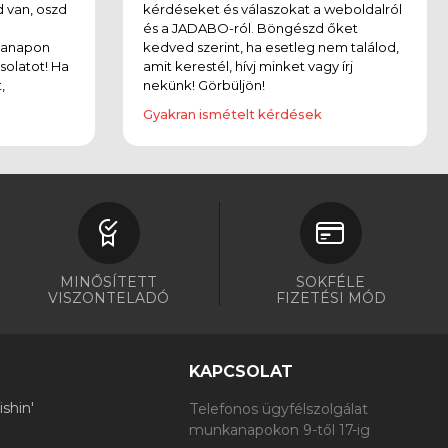
 van, oszd
kérdéseket és válaszokat a weboldalról
és a JADABO-ról. Böngészd őket
kanapon
kedved szerint, ha esetleg nem találod,
solatot! Ha
amit kerestél, hívj minket vagy írj
,
nekünk! Görbüljön!
Gyakran ismételt kérdések
MINŐSÍTETT
SOKFÉLE
VISZONTELADÓ
FIZETÉSI MÓD
KAPCSOLAT
shin'
Telefonos ügyfélszolgálat
munkanapokon 9-től 17-ig