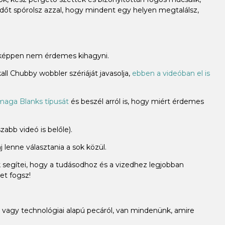
időt spórolsz azzal, hogy mindent egy helyen megtalálsz,
miképpen nem érdemes kihagyni.
ll Chubby wobbler szériáját javasolja,
ebben a videóban el is
aga Blanks típusát
és beszél arról is, hogy miért érdemes
abb videó is belőle).
 lenne választania a sok közül.
k segítei, hogy a tudásodhoz és a vizedhez legjobban
et fogsz!
vagy technológiai alapú pecáról, van mindenünk, amire