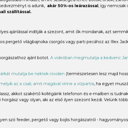
 kedvezményt is adunk,
akár 50%-os leárazással
, így nemcsak 
li szállítással.
élyes ajánlással indítják a szezont, amit ők mondanak, azt sem
 pergető világbajnoka csorgós vagy parti pecához az Illex Jacka
 horgászathoz ajánl botot.
A videóban megmutatja a kedvenc Jam
árkát mutatja be nektek röviden
(természetesen lesz majd hossz
melyik az a csali, amit magával vinne a vízpartra
, ha egyet muszáj
ssz, akkot szakértő kollégáink telefonon és e-mailben is tudna
horgász vagy olyan, aki az első ilyen szezont kezdi. Velünk több
n szó feeder, pergető vagy bojlis horgászatról - hagyományos 