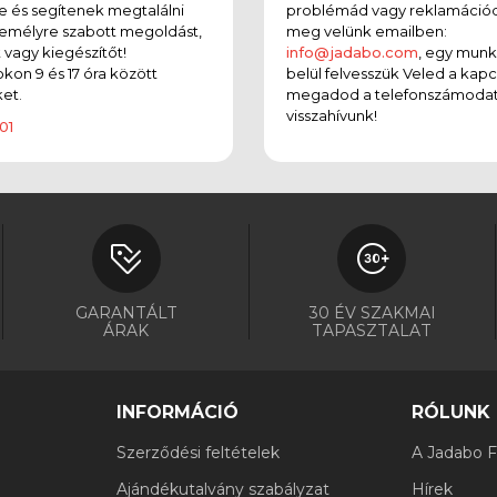
e és segítenek megtalálni
problémád vagy reklamációd
emélyre szabott megoldást,
meg velünk emailben:
t vagy kiegészítőt!
info@jadabo.com
, egy mun
on 9 és 17 óra között
belül felvesszük Veled a kapc
et.
megadod a telefonszámodat
visszahívunk!
01
GARANTÁLT
30 ÉV SZAKMAI
ÁRAK
TAPASZTALAT
INFORMÁCIÓ
RÓLUNK
Szerződési feltételek
A Jadabo Fi
Ajándékutalvány szabályzat
Hírek