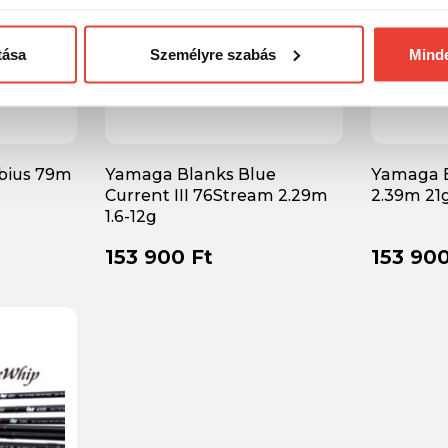
tása
Személyre szabás
Mind
bius 79m
Yamaga Blanks Blue
Yamaga B
Current III 76Stream 2.29m
2.39m 21
1.6-12g
153 900 Ft
153 900