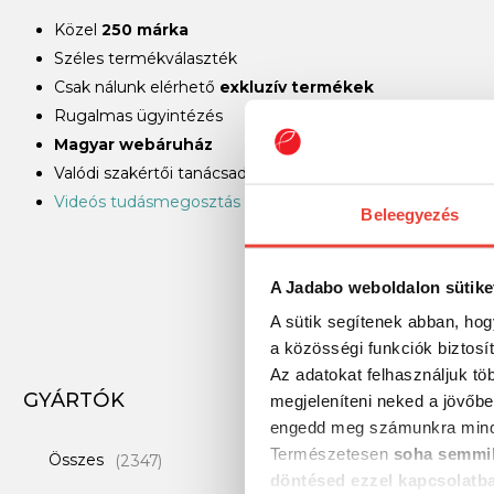
Közel
250 márka
Széles termékválaszték
Csak nálunk elérhető
exkluzív termékek
Rugalmas ügyintézés
Magyar webáruház
Valódi szakértői tanácsadás világbajnok horgászoktól
Videós tudásmegosztás
Beleegyezés
A Jadabo weboldalon sütike
A sütik segítenek abban, hog
a közösségi funkciók biztosí
Az adatokat felhasználjuk tö
GYÁRTÓK
megjeleníteni neked a jövőbe
engedd meg számunkra mind
Természetesen
soha semmil
Összes
(2347)
döntésed ezzel kapcsolatb