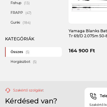
Fishup
(13)
FRAPP
(47)
Gunki
(184)
Yamaga Blanks Bat
Ichikawa
(6)
Tr 69/D 2.075m 50-
KATEGÓRIÁK
Illex
(120)
164 900 Ft
Összes
Iron Claw
(5)
(65)
Horgászbot
Jackall
(5)
(5)
Jadabo
(2)
Keitech
(137)
Szakértő szolgálat
Lurefans
(26)
Tel
Kérdésed van?
Major Craft
(8)
Szakértő ko