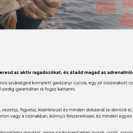
keresd az aktív ragadozókat, és átadd magad az adrenalinlö
 szükséged komplett garázsnyi cuccra, egy jól összerakott szet
 pedig garantáltan rá fogsz kattanni.
vezetsz, figyelsz, kísérletezel és minden dobásnál te döntöd el, 
ton vagy a csónakban, könnyű felszereléssel, és minden egyes h
gatásba mindazt, amire szükséged lehet: botok, orsók, zsinórok