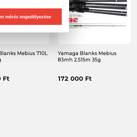
en mérés engedélyezése
lanks Mebius 710L
Yamaga Blanks Mebius
g
83mh 2.515m 35g
 Ft
172 000 Ft