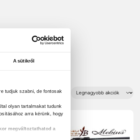
A sütikről
re tudjuk szabni, de fontosak
tal olyan tartalmakat tudunk
tosításához
arra kérünk, hogy
kor megváltoztathatod a