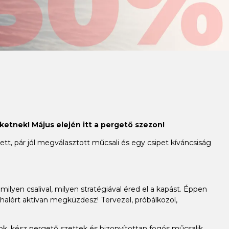
ketnek! Május elején itt a pergető szezon!
t, pár jól megválasztott műcsali és egy csipet kíváncsiság
milyen csalival, milyen stratégiával éred el a kapást. Éppen
alért aktívan megküzdesz! Tervezel, próbálkozol,
, kész pergető szettek és bizonyítottan fogós műcsalik,