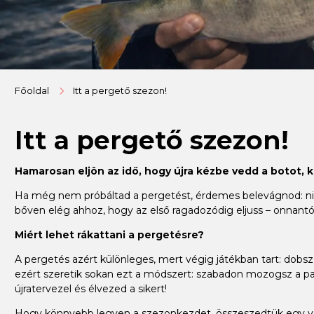
Főoldal
Itt a pergető szezon!
Itt a pergető szezon!
Hamarosan eljön az idő, hogy újra kézbe vedd a botot, 
Ha még nem próbáltad a pergetést, érdemes belevágnod: nincs
bőven elég ahhoz, hogy az első ragadozódig eljuss – onnantól
Miért lehet rákattani a pergetésre?
A pergetés azért különleges, mert végig játékban tart: dobsz, 
ezért szeretik sokan ezt a módszert: szabadon mozogsz a par
újratervezel és élvezed a sikert!
Hogy könnyebb legyen a szezonkezdet, összeszedtük egy válo