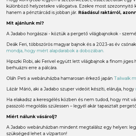
különböző helyzetekre válogatva. Ezekre most szezonnyitó
hanem a pénztárcád is jobban jár.
Ráadásul raktárról, azonna
Mit ajánlunk mi?
A Jadabo horgászai - köztük a pergető világbajnokok - szem
Deák Feri, többszörös magyar bajnok és a 2023-as év csónakos
mondja, hogy miért alapdarabok a dobozában.
Hipszki Robi, aki Ferivel együtt lett világbajnok a finom jiges
berhuázni erre a pálcára.
Oláh Peti a webáruházba hamarosan érkező japán
Tailwalk m
Lázár Márió, aki a Jadabo szuper videóit készíti, elárulja, hogy
Ha elakadsz a keresgélés közben és nem tudod, hogy mit vála
passzoló megoldás szülessen – legyél akár tapasztalt pergető 
Miért nálunk vásárolj?
A Jadabo webáruházban mindent megtalálsz egy helyen: legye
szükséged lehet a vízparton!