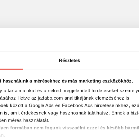
Részletek
t használunk a mérésekhez és más marketing eszközökhöz.
y a tartalmainkat és a neked megjelenített hirdetéseket személy
tásához illetve az jadabo.com analitikájának elemzéséhez is.
bbek között a Google Ads és Facebook Ads hirdetéseinkhez, ezál
n is, amit érdekesnek vagy hasznosnak találhatsz. Ennek a biz
en mérés használatát.
yen formában nem fogunk visszaélni ezzel és később bármi
an.