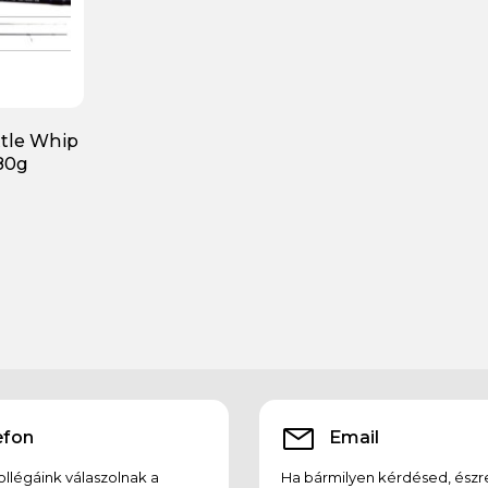
tle Whip
80g
efon
Email
llégáink válaszolnak a
Ha bármilyen kérdésed, észr