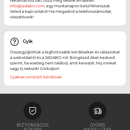
reklamációd van, oszd meg velünk emailben:
info@jadabo.com
, egy munkanapon belül felvesszük
Veled a kapcsolatot! Ha megadod a telefonszámodat,
visszahívunk!
Gyik
Összegyűjtöttük a legfontosabb kérdéseket és válaszokat
a weboldalról és a JADABO-ról. Böngészd őket kedved
szerint, ha esetleg nem találod, amit kerestél, hívj minket
vagy írj nekünk! Görbüljön!
Gyakran ismételt kérdések
BIZTONSÁGOS
GYORS
FIZETÉS
KISZÁLLÍTÁS