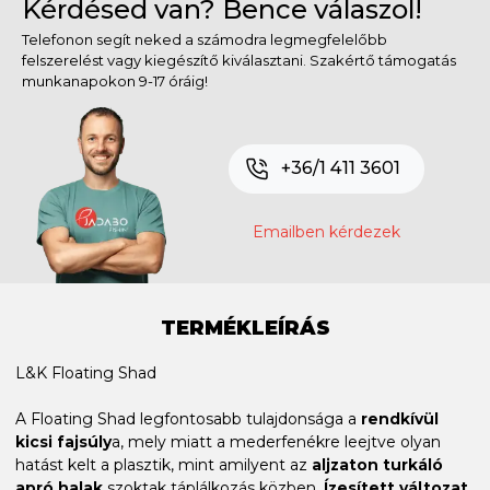
Kérdésed van? Bence válaszol!
Telefonon segít neked a számodra legmegfelelőbb
felszerelést vagy kiegészítő kiválasztani. Szakértő támogatás
munkanapokon 9-17 óráig!
+36/1 411 3601
Emailben kérdezek
TERMÉKLEÍRÁS
L&K Floating Shad
A Floating Shad legfontosabb tulajdonsága a
rendkívül
kicsi fajsúly
a, mely miatt a mederfenékre leejtve olyan
hatást kelt a plasztik, mint amilyent az
aljzaton turkáló
apró halak
szoktak táplálkozás közben.
Ízesített változat,