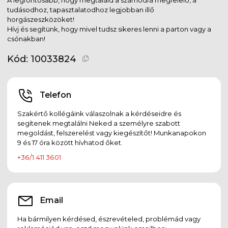
tudásodhoz, tapasztalatodhoz legjobban illő
horgászeszközöket!
Hívj és segítünk, hogy mivel tudsz sikeres lenni a parton vagy a
csónakban!
Kód:
10033824
Telefon
Szakértő kollégáink válaszolnak a kérdéseidre és
segítenek megtalálni Neked a személyre szabott
megoldást, felszerelést vagy kiegészítőt! Munkanapokon
9 és 17 óra között hívhatod őket.
+36/1 411 3601
Email
Ha bármilyen kérdésed, észrevételed, problémád vagy