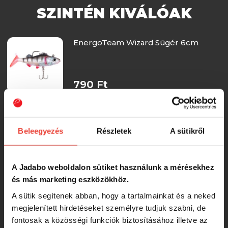
SZINTÉN KIVÁLÓAK
EnergoTeam Wizard Sügér 6cm
790 Ft
Wizard Ruthless Minnow Blue 10Cm
5db/cs gumihal
Beleegyezés
Részletek
A sütikről
950 Ft
A Jadabo weboldalon sütiket használunk a mérésekhez
és más marketing eszközökhöz.
Mann's 6cm Shad Pbbgg 7db/cs.
gumihal
A sütik segítenek abban, hogy a tartalmainkat és a neked
megjelenített hirdetéseket személyre tudjuk szabni, de
fontosak a közösségi funkciók biztosításához illetve az
950 Ft