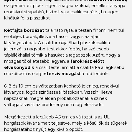
ez generál ez plusz ingert a ragadózóknál, emellett anyaga
rendkívül strapabíró, biztosítva a csalik cseréjét, ha Jigen
kínáljuk fel a plasztikot.
Kétfajta bordázat
található rajta, a testen finom, nem túl
erőteljes bordák, illetve a hason, vagyis az alján
látványosabbak. A csali formája Shad plasztikcsalikra
jellemző, a nagyobb test akkor fogós, ha szélesebb
táplálékhallal tömik a hasukat a ragadozók. Azért, hogy a
mozgás tökéletesebb legyen, a
farokrész előtt
elvékonyodik
a csali teste, emiatt a csali farka a legkisebb
mozdításra is elég
intenzív mozgás
ba tud lendülni.
6, 8 és 10 cm-es változatban kapható jelenleg, rendkívül
látványos, fogós színösszeállításokban. Vízszín, illetve
napszaknak megfelelően próbálkozzanak a színek
váltogatásával, az eredmény nem fog elmaradni.
Megérkezett a legújabb 4,5 cm-es változat is az UL
horgászok kívánalmait teljesítve, mely a kősüllők és sügerek
horgászatához nyújt egy kiváló opciót.