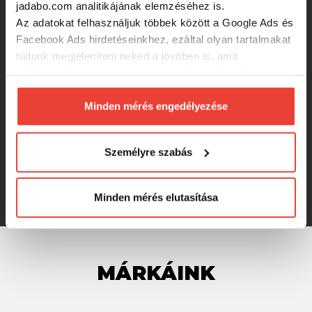
jadabo.com analitikájának elemzéséhez is.
Az adatokat felhasználjuk többek között a Google Ads és
Wizard Harpex Twist Orange 6Cm
Facebook Ads hirdetéseinkhez, ezáltal olyan tartalmakat
5db/cs gumihal
tudunk megjeleníteni neked a jövőben is, amit
érdekesnek vagy hasznosnak találhatsz. Ennek a
biztosításához
arra kérünk, hogy engedd meg
950 Ft
számunkra minden mérés használatát.
Minden mérés engedélyezése
Természetesen
soha semmilyen formában nem fogunk
Wizard Paddle Minnow Yellow 10 Cm
visszaélni ezzel és később bármikor
5db/cs gumihal
Személyre szabás
megváltoztathatod a döntésed ezzel kapcsolatban.
Előre is köszönjük!
950 Ft
Minden mérés elutasítása
MÁRKÁINK