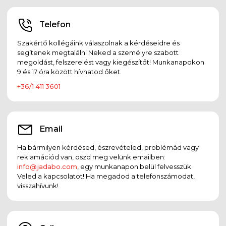
Telefon
Szakértő kollégáink válaszolnak a kérdéseidre és
segítenek megtalálni Neked a személyre szabott
megoldást, felszerelést vagy kiegészítőt! Munkanapokon
9 és 17 óra között hívhatod őket.
+36/1 411 3601
Email
Ha bármilyen kérdésed, észrevételed, problémád vagy
reklamációd van, oszd meg velünk emailben:
info@jadabo.com
, egy munkanapon belül felvesszük
Veled a kapcsolatot! Ha megadod a telefonszámodat,
visszahívunk!