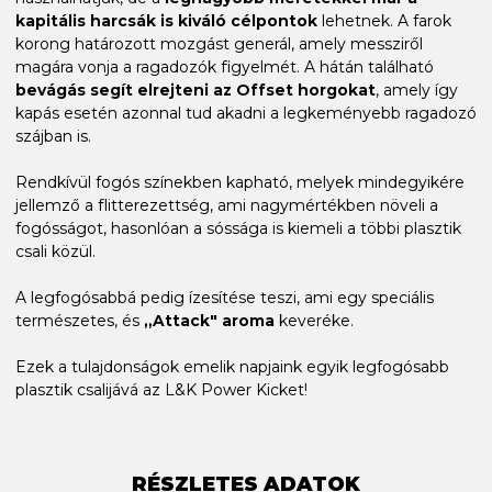
kapitális harcsák is kiváló célpontok
lehetnek. A farok
korong határozott mozgást generál, amely messziről
magára vonja a ragadozók figyelmét. A hátán található
bevágás segít elrejteni az Offset horgokat
, amely így
kapás esetén azonnal tud akadni a legkeményebb ragadozó
szájban is.
Rendkívül fogós színekben kapható, melyek mindegyikére
jellemző a flitterezettség, ami nagymértékben növeli a
fogósságot, hasonlóan a sóssága is kiemeli a többi plasztik
csali közül.
A legfogósabbá pedig ízesítése teszi, ami egy speciális
természetes, és
„Attack" aroma
keveréke.
Ezek a tulajdonságok emelik napjaink egyik legfogósabb
plasztik csalijává az L&K Power Kicket!
RÉSZLETES ADATOK