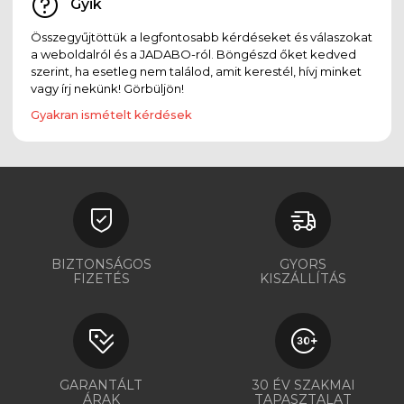
Gyik
Összegyűjtöttük a legfontosabb kérdéseket és válaszokat
a weboldalról és a JADABO-ról. Böngészd őket kedved
szerint, ha esetleg nem találod, amit kerestél, hívj minket
vagy írj nekünk! Görbüljön!
Gyakran ismételt kérdések
BIZTONSÁGOS
GYORS
FIZETÉS
KISZÁLLÍTÁS
GARANTÁLT
30 ÉV SZAKMAI
ÁRAK
TAPASZTALAT