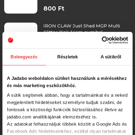
800 Ft
IRON CLAW Just Shad MGP Multi
Glitter Pink 14cm gumihal
800 Ft
Beleegyezés
Részletek
A sütikről
IRON CLAW Just Shad GTS Green
Tomato Shad 14cm gumihal
A Jadabo weboldalon sütiket használunk a mérésekhez
és más marketing eszközökhöz.
800 Ft
A sütik segítenek abban, hogy a tartalmainkat és a neked
megjelenített hirdetéseket személyre tudjuk szabni, de
fontosak a közösségi funkciók biztosításához illetve az
IRON CLAW Just Shad CP Chartreuse
Pepper 14cm gumihal
jadabo.com analitikájának elemzéséhez is.
Az adatokat felhasználjuk többek között a Google Ads és
Facebook Ads hirdetéseinkhez, ezáltal olyan tartalmakat
800 Ft