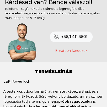
Kérdésed van? Bence válaszol!
Telefonon segít neked a számodra legmegfelelőbb
felszerelést vagy kiegészítő kiválasztani. Szakértő támogatás
munkanapokon 9-17 óráig!
+36/1 411 3601
Emailben kérdezek
TERMÉKLEÍRÁS
L&K Power Kick
A teste kicsit duci formájú, átmenetet képez a Shad, és a
féreg formák között. Sűrű, vékony bordázatú, amely szintén
fogósabbá tudja tenni, így a
legapróbb ragadozók
ra is
használhatjuk, de a
legnagyobb méretekkel már a