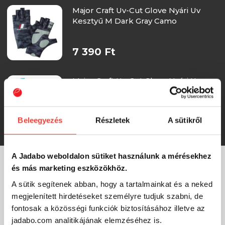
Major Craft Uv-Cut Glove Nyári Uv
Kesztyű M Dark Gray Camo
7 390 Ft
Major Craft Uv-Cut Glove Nyári Uv
Kesztyű L Light Blue
Beleegyezés
Részletek
A sütikről
7 390 Ft
A Jadabo weboldalon sütiket használunk a mérésekhez
és más marketing eszközökhöz.
MÁRKÁINK
A sütik segítenek abban, hogy a tartalmainkat és a neked
megjelenített hirdetéseket személyre tudjuk szabni, de
fontosak a közösségi funkciók biztosításához illetve az
jadabo.com analitikájának elemzéséhez is.