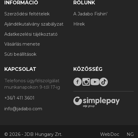
INFORMÁCIÓ
RÓLUNK
Szerződési feltételek
A Jadabo Fishin'
Ajándékutalvány szabályzat
Hírek
Adatkezelési tájékoztató
Vásárlás menete
Süti beállítások
KAPCSOLAT
KÖZÖSSÉG
Telefonos ügyfélszolgálat
munkanapokon 9-től 17-ig
+36/1 411 3601
info@jadabo.com
©
2026 - JDB Hungary Zrt.
WebDoc
NG