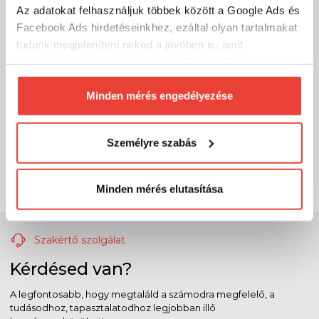
Az adatokat felhasználjuk többek között a Google Ads és
Facebook Ads hirdetéseinkhez, ezáltal olyan tartalmakat
tudunk megjeleníteni neked a jövőben is, amit
érdekesnek vagy hasznosnak találhatsz. Ennek a
biztosításához
arra kérünk, hogy engedd meg
számunkra minden mérés használatát.
Minden mérés engedélyezése
Természetesen
soha semmilyen formában nem fogunk
visszaélni ezzel és később bármikor
Személyre szabás
megváltoztathatod a döntésed ezzel kapcsolatban.
Előre is köszönjük!
Minden mérés elutasítása
Szakértő szolgálat
Kérdésed van?
A legfontosabb, hogy megtaláld a számodra megfelelő, a
tudásodhoz, tapasztalatodhoz legjobban illő