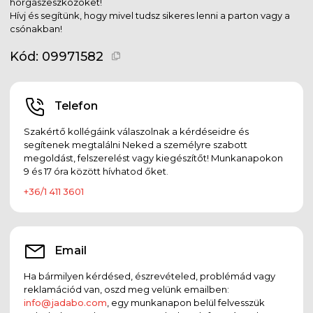
horgászeszközöket!
Hívj és segítünk, hogy mivel tudsz sikeres lenni a parton vagy a
csónakban!
Kód:
09971582
Telefon
Szakértő kollégáink válaszolnak a kérdéseidre és
segítenek megtalálni Neked a személyre szabott
megoldást, felszerelést vagy kiegészítőt! Munkanapokon
9 és 17 óra között hívhatod őket.
+36/1 411 3601
Email
Ha bármilyen kérdésed, észrevételed, problémád vagy
reklamációd van, oszd meg velünk emailben:
info@jadabo.com
, egy munkanapon belül felvesszük