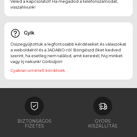
Veled a kapcsolatot! Ha megadod a telefonszámodat,
visszahívunk!
Gyik
Összegyűjtöttük a legfontosabb kérdéseket és válaszokat
a weboldalról és a JADABO-ról. Böngészd őket kedved
szerint, ha esetleg nem találod, amit kerestél, hívj minket
vagy írj nekünk! Görbüljön!
Gyakran ismételt kérdések
BIZTONSÁGOS
GYORS
FIZETÉS
KISZÁLLÍTÁS