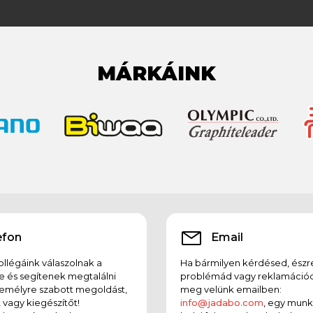
MÁRKÁINK
efon
Email
llégáink válaszolnak a
Ha bármilyen kérdésed, észr
e és segítenek megtalálni
problémád vagy reklamációd
emélyre szabott megoldást,
meg velünk emailben:
t vagy kiegészítőt!
info@jadabo.com
, egy mun