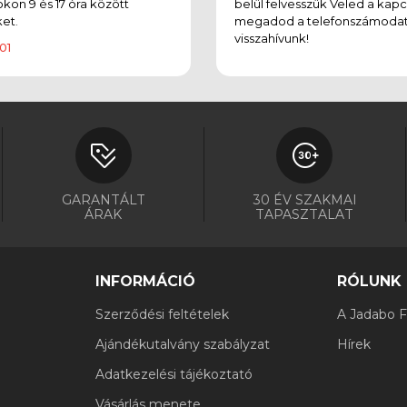
on 9 és 17 óra között
belül felvesszük Veled a kapc
et.
megadod a telefonszámodat
visszahívunk!
01
GARANTÁLT
30 ÉV SZAKMAI
ÁRAK
TAPASZTALAT
INFORMÁCIÓ
RÓLUNK
Szerződési feltételek
A Jadabo Fi
Ajándékutalvány szabályzat
Hírek
Adatkezelési tájékoztató
Vásárlás menete