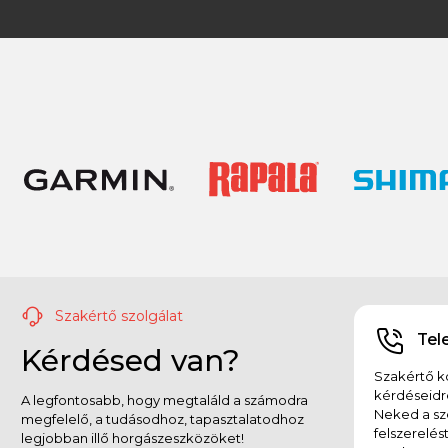
Szakértő szolgálat
Tel
Kérdésed van?
Szakértő ko
kérdéseidr
A legfontosabb, hogy megtaláld a számodra
Neked a sz
megfelelő, a tudásodhoz, tapasztalatodhoz
felszerelés
legjobban illő horgászeszközöket!