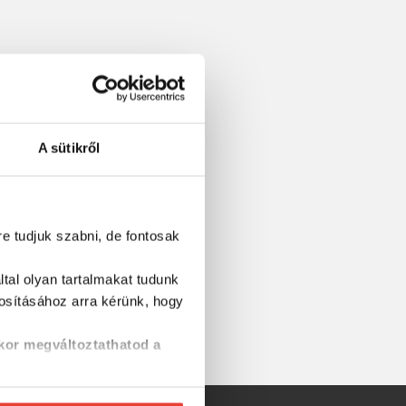
A sütikről
re tudjuk szabni, de fontosak
tal olyan tartalmakat tudunk
tosításához
arra kérünk, hogy
kor megváltoztathatod a