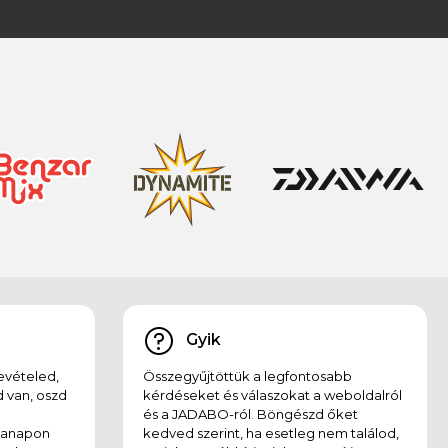
Gyik
evételed,
Összegyűjtöttük a legfontosabb
 van, oszd
kérdéseket és válaszokat a weboldalról
és a JADABO-ról. Böngészd őket
kanapon
kedved szerint, ha esetleg nem találod,