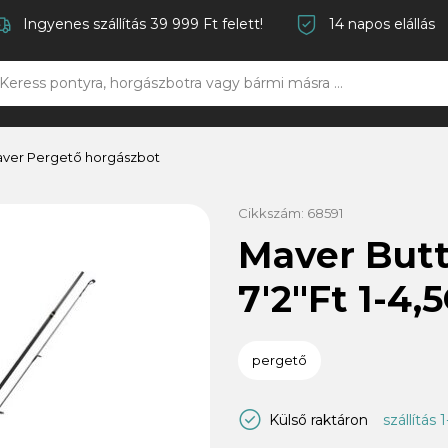
Ingyenes szállítás 39 999 Ft felett!
14 napos elállás
ver Pergető horgászbot
Cikkszám:
68591
Maver Butt
7'2"Ft 1-4,
pergető
Külső raktáron
szállítás 