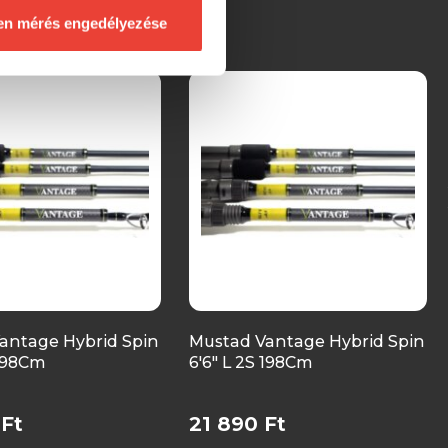
en mérés engedélyezése
antage Hybrid Spin
Mustad Vantage Hybrid Spin
 198Cm
6'6" L 2S 198Cm
 Ft
21 890 Ft