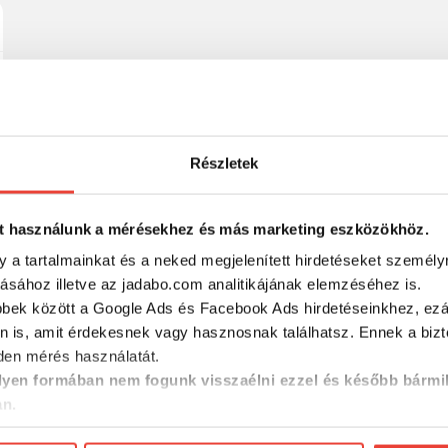
Részletek
t használunk a mérésekhez és más marketing eszközökhöz.
y a tartalmainkat és a neked megjelenített hirdetéseket személy
tásához illetve az jadabo.com analitikájának elemzéséhez is.
bbek között a Google Ads és Facebook Ads hirdetéseinkhez, ezál
n is, amit érdekesnek vagy hasznosnak találhatsz. Ennek a biz
en mérés használatát.
yen formában nem fogunk visszaélni ezzel és később bármi
an.