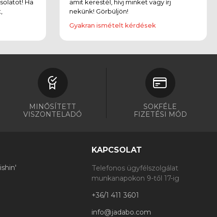
solatot! Ha
amit kerestél, hívj minket vagy írj
,
nekünk! Görbüljön!
Gyakran ismételt kérdések
MINŐSÍTETT
SOKFÉLE
VISZONTELADÓ
FIZETÉSI MÓD
KAPCSOLAT
shin'
Telefonos ügyfélszolgálat
munkanapokon 9-től 17-ig
+36/1 411 3601
info@jadabo.com