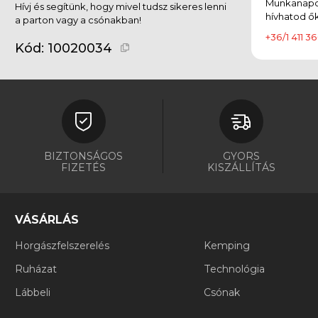
Munkanapok
Hívj és segítünk, hogy mivel tudsz sikeres lenni
hívhatod ők
a parton vagy a csónakban!
+36/1 411 36
Kód:
10020034
BIZTONSÁGOS
GYORS
FIZETÉS
KISZÁLLÍTÁS
VÁSÁRLÁS
Horgászfelszerelés
Kemping
Ruházat
Technológia
Lábbeli
Csónak