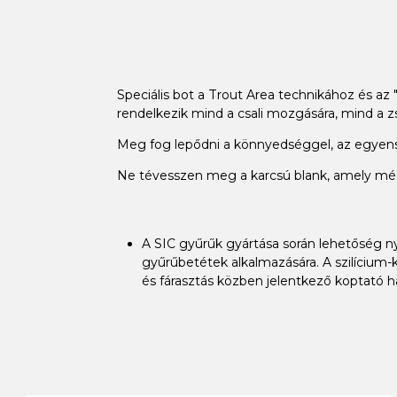
Speciális bot a Trout Area technikához és az
rendelkezik mind a csali mozgására, mind a 
Meg fog lepődni a könnyedséggel, az egyens
Ne tévesszen meg a karcsú blank, amely mé
A SIC gyűrűk gyártása során lehetőség n
gyűrűbetétek alkalmazására. A szilícium-
és fárasztás közben jelentkező koptató h