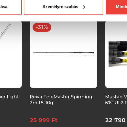
SZINTÉN KIVÁLÓAK
tása
Személyre szabás
Mind
-31%
er Light
Reiva FineMaster Spinning
Mustad V
2m 1.5-10g
6'6" Ul 2
25 999 Ft
22 790