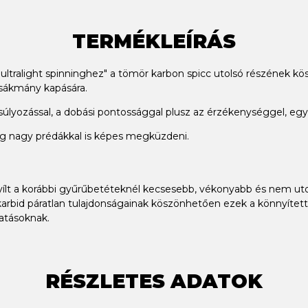
TERMÉKLEÍRÁS
 "ultralight spinninghez" a tömör karbon spicc utolsó részének
zsákmány kapására.
úlyozással, a dobási pontossággal plusz az érzékenységgel, eg
g nagy prédákkal is képes megküzdeni.
yílt a korábbi gyűrűbetéteknél kecsesebb, vékonyabb és nem ut
karbid páratlan tulajdonságainak köszönhetően ezek a könnyített
atásoknak.
RÉSZLETES ADATOK