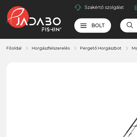
Szakértő szolgálat
BOLT
Főoldal
Horgászfelszerelés
Pergető Horgászbot
Ma