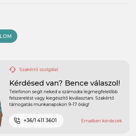
OLOM
Szakértő szolgálat
Kérdésed van? Bence válaszol!
Telefonon segít neked a számodra legmegfelelőbb
felszerelést vagy kiegészítő kiválasztani. Szakértő
támogatás munkanapokon 9-17 óráig!
+36/1 411 3601
Emailben kérdezek