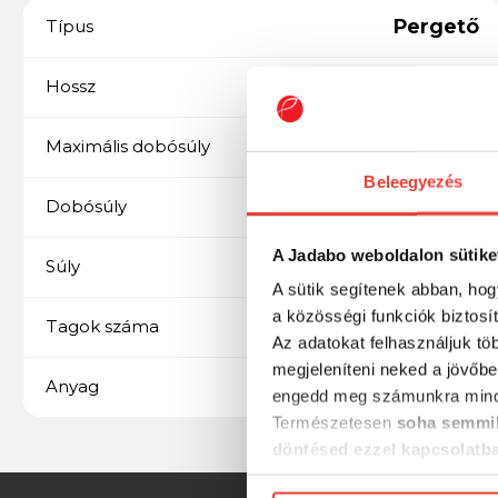
Pergető
Típus
1,91m-2,19 m közötti
Hossz
10 gr alatt
Maximális dobósúly
Beleegyezés
1-4,5 g
Dobósúly
A Jadabo weboldalon sütike
72 g
Súly
A sütik segítenek abban, hog
a közösségi funkciók biztosí
2
Tagok száma
Az adatokat felhasználjuk tö
megjeleníteni neked a jövőbe
SiC
Anyag
engedd meg számunkra mind
Természetesen
soha semmil
döntésed ezzel kapcsolatb
Előre is köszönjük!