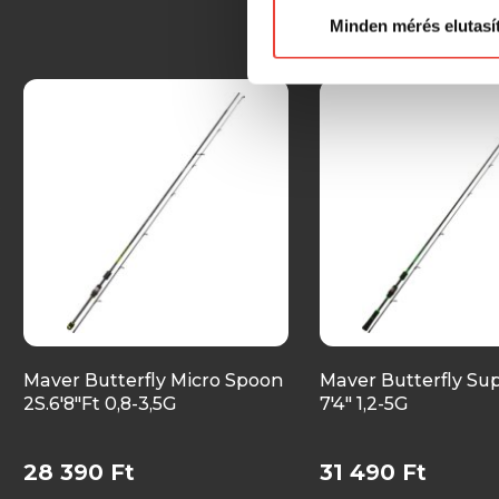
Minden mérés elutasí
Maver Butterfly Micro Spoon
Maver Butterfly Sup
2S.6'8"Ft 0,8-3,5G
7'4" 1,2-5G
28 390 Ft
31 490 Ft