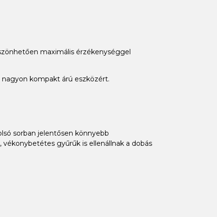
 köszönhetően maximális érzékenységgel
y nagyon kompakt árú eszközért.
olsó sorban jelentősen könnyebb
, vékonybetétes gyűrűk is ellenállnak a dobás