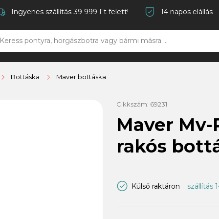
Ingyenes szállítás 39 999 Ft felett!
14 napos elállás
Bottáska
Maver bottáska
Cikkszám:
69231
Maver Mv-R
rakós bott
Külső raktáron
szállítás 