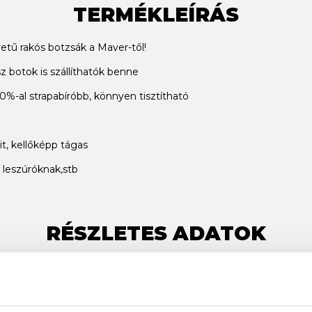
TERMÉKLEÍRÁS
tű rakós botzsák a Maver-től!
z botok is szállíthatók benne
%-al strapabíróbb, könnyen tisztítható
t, kellőképp tágas
 leszúróknak,stb
RÉSZLETES ADATOK