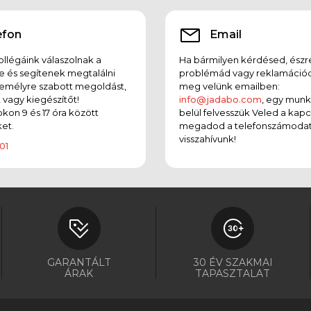
efon
Email
llégáink válaszolnak a
Ha bármilyen kérdésed, észr
e és segítenek megtalálni
problémád vagy reklamációd
emélyre szabott megoldást,
meg velünk emailben:
t vagy kiegészítőt!
info@jadabo.com
, egy mun
on 9 és 17 óra között
belül felvesszük Veled a kapc
et.
megadod a telefonszámodat
visszahívunk!
01
GARANTÁLT
30 ÉV SZAKMAI
ÁRAK
TAPASZTALAT