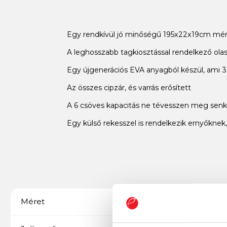
Egy rendkívül jó minőségű 195x22x19cm mére
A leghosszabb tagkiosztással rendelkező olas
Egy újgenerációs EVA anyagból készül, ami 30
Az összes cipzár, és varrás erősített
A 6 csöves kapacitás ne tévesszen meg senki
Egy külső rekesszel is rendelkezik ernyőknek,
195x22x19 cm
Méret