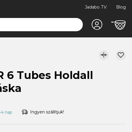
Jadabo TV
Blog
 6 Tubes Holdall
áska
Ingyen szállítjuk!
1-4 nap