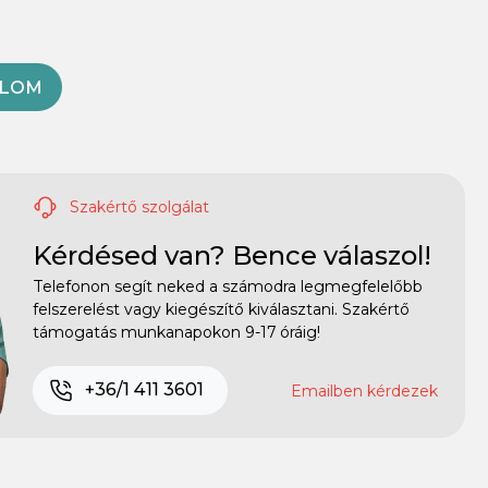
OLOM
Szakértő szolgálat
Kérdésed van? Bence válaszol!
Telefonon segít neked a számodra legmegfelelőbb
felszerelést vagy kiegészítő kiválasztani. Szakértő
támogatás munkanapokon 9-17 óráig!
+36/1 411 3601
Emailben kérdezek