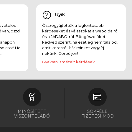
Gyik
evételed,
Összegyűjtöttük a legfontosabb
 van, oszd
kérdéseket és válaszokat a weboldalról
és a JADABO-ról. Böngészd őket
kanapon
kedved szerint, ha esetleg nem találod,
solatot! Ha
amit kerestél, hívj minket vagy írj
,
nekünk! Görbüljön!
Gyakran ismételt kérdések
MINŐSÍTETT
SOKFÉLE
VISZONTELADÓ
FIZETÉSI MÓD