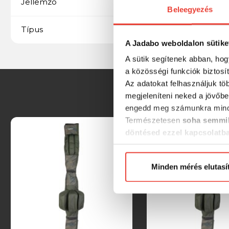
6 botos
Jellemző
Beleegyezés
EVA
Típus
A Jadabo weboldalon sütike
A sütik segítenek abban, hog
a közösségi funkciók biztosí
Az adatokat felhasználjuk tö
megjeleníteni neked a jövőbe
engedd meg számunkra mind
Természetesen
soha semmil
döntésed ezzel kapcsolatb
Előre is köszönjük!
Minden mérés elutasí