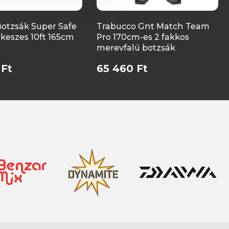
Botzsák Super Safe
Trabucco Gnt Match Team
keszes 10ft 165cm
Pro 170cm-es 2 fakkos
merevfalú botzsák
 Ft
65 460 Ft