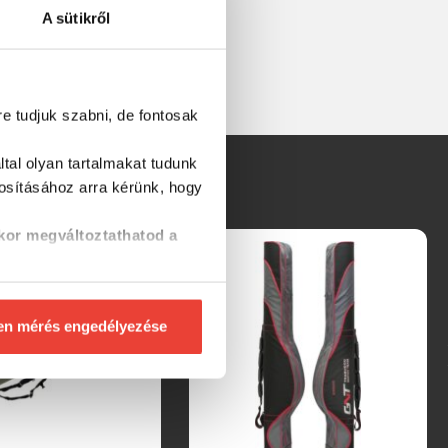
A sütikről
re tudjuk szabni, de fontosak
tal olyan tartalmakat tudunk
tosításához
arra kérünk, hogy
kor megváltoztathatod a
en mérés engedélyezése