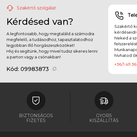
Szakértő szolgálat
Tel
Kérdésed van?
Szakértő ko
kérdéseidr
A legfontosabb, hogy megtaláld a számodra
Neked a sz
megfelelő, a tudásodhoz, tapasztalatodhoz
felszerelés
legjobban illő horgászeszközöket!
Munkanapok
Hívj és segítünk, hogy mivel tudsz sikeres lenni
hívhatod ők
a parton vagy a csónakban!
+36/1 411 36
Kód:
09983873
BIZTONSÁGOS
GYORS
FIZETÉS
KISZÁLLÍTÁS