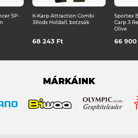
cer SP-
K-Karp Attraction Combi
Sportex 
um
3Rods Holdall, botzsák
Carp 3 Re
Olive
68 243 Ft
66 900
MÁRKÁINK