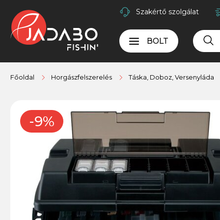
Szakértő szolgálat
BOLT
Főoldal
Horgászfelszerelés
Táska, Doboz, Versenyláda
-9%