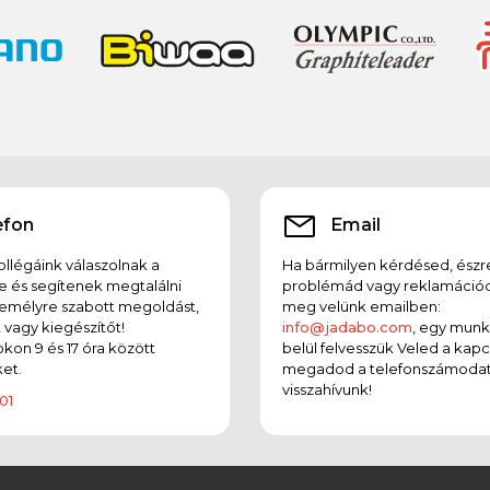
efon
Email
llégáink válaszolnak a
Ha bármilyen kérdésed, észr
e és segítenek megtalálni
problémád vagy reklamációd
emélyre szabott megoldást,
meg velünk emailben:
t vagy kiegészítőt!
info@jadabo.com
, egy mun
on 9 és 17 óra között
belül felvesszük Veled a kapc
et.
megadod a telefonszámodat
visszahívunk!
01