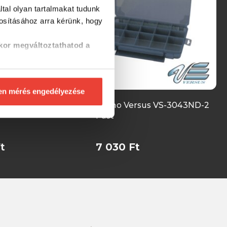
tal olyan tartalmakat tudunk
tosításához
arra kérünk, hogy
kor megváltoztathatod a
en mérés engedélyezése
rsus VS-3043ND
Meiho Versus VS-3043ND-2
Füst
t
7 030 Ft