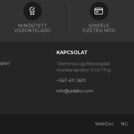
MINŐSÍTETT
SOKFÉLE
VISZONTELADÓ
FIZETÉSI MÓD
KAPCSOLAT
shin'
Telefonos ügyfélszolgálat
munkanapokon 9-től 17-ig
+36/1 411 3601
info@jadabo.com
WebDoc
NG