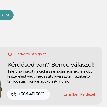
OLOM
Szakértő szolgálat
Kérdésed van? Bence válaszol!
Telefonon segít neked a számodra legmegfelelőbb
felszerelést vagy kiegészítő kiválasztani. Szakértő
támogatás munkanapokon 9-17 óráig!
+36/1 411 3601
Emailben kérdezek