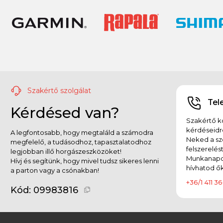
Szakértő szolgálat
Tel
Kérdésed van?
Szakértő ko
kérdéseidr
A legfontosabb, hogy megtaláld a számodra
Neked a sz
megfelelő, a tudásodhoz, tapasztalatodhoz
felszerelés
legjobban illő horgászeszközöket!
Munkanapok
Hívj és segítünk, hogy mivel tudsz sikeres lenni
hívhatod ők
a parton vagy a csónakban!
+36/1 411 36
Kód:
09983816