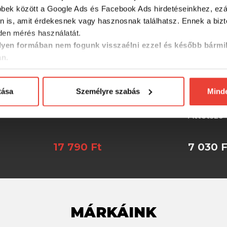
bbek között a Google Ads és Facebook Ads hirdetéseinkhez, ezál
n is, amit érdekesnek vagy hasznosnak találhatsz. Ennek a biz
en mérés használatát.
yen formában nem fogunk visszaélni ezzel és később bármi
an.
tása
Személyre szabás
Mind
070N
Meiho Versus VS-7055N
Meiho Ve
Áttetsző
17 790 Ft
7 030 F
MÁRKÁINK