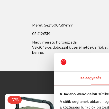
Méret: 542*300*397mm
05 4126519
Nagy méretű horgászláda.
VS-3045-ös dobozzal kicserélhetőek a fi
benne.
Beleegyezés
A Jadabo weboldalon sütike
-7%
-6%
A sütik segítenek abban, hog
a közösségi funkciók biztosí