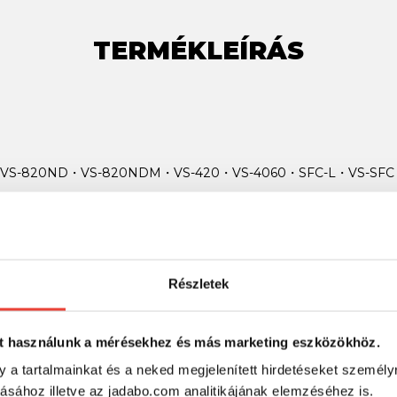
TERMÉKLEÍRÁS
ókjai. VS-820ND・VS-820NDM・VS-420・VS-4060・SFC-L・VS-SFC do
Részletek
SZINTÉN KIVÁLÓAK
t használunk a mérésekhez és más marketing eszközökhöz.
-6%
y a tartalmainkat és a neked megjelenített hirdetéseket személy
tásához illetve az jadabo.com analitikájának elemzéséhez is.