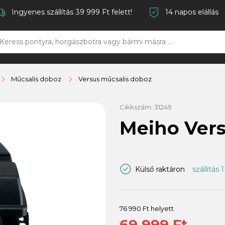
Ingyenes szállítás 39 999 Ft felett!
14 napos elállás
Műcsalis doboz
Versus műcsalis doboz
Cikkszám:
31249
Meiho Ver
Külső raktáron
szállítás 
76 990 Ft helyett
69 999 Ft