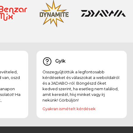
Gyik
evételed,
Összegyűjtöttük a legfontosabb
 van, oszd
kérdéseket és válaszokat a weboldalról
és a JADABO-ról. Böngészd őket
kanapon
kedved szerint, ha esetleg nem találod,
solatot! Ha
amit kerestél, hívj minket vagy írj
,
nekünk! Görbüljön!
Gyakran ismételt kérdések