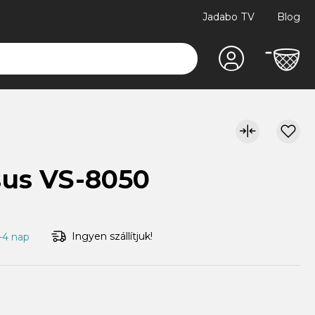
Jadabo TV
Blog
sus VS-8050
Ingyen szállítjuk!
1-4 nap