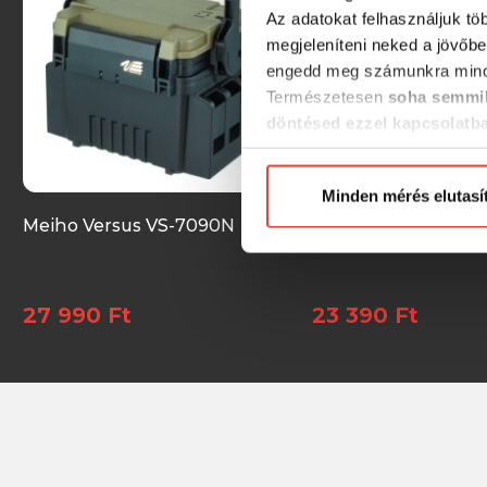
Az adatokat felhasználjuk tö
megjeleníteni neked a jövőbe
engedd meg számunkra mind
Természetesen
soha semmil
döntésed ezzel kapcsolatb
Előre is köszönjük!
Minden mérés elutasí
Meiho Versus VS-7090N
Meiho Versus VS-7
27 990 Ft
23 390 Ft