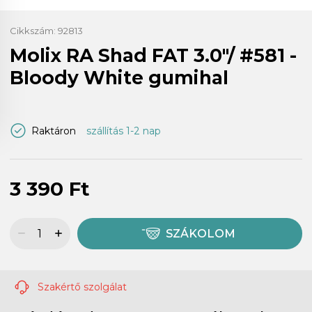
Cikkszám:
92813
Molix RA Shad FAT 3.0"/ #581 -
Bloody White gumihal
Raktáron
szállítás 1-2 nap
3 390 Ft
SZÁKOLOM
Szakértő szolgálat