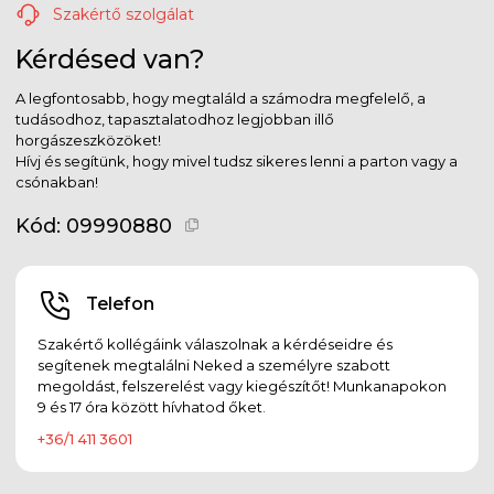
Szakértő szolgálat
Kérdésed van?
A legfontosabb, hogy megtaláld a számodra megfelelő, a
tudásodhoz, tapasztalatodhoz legjobban illő
horgászeszközöket!
Hívj és segítünk, hogy mivel tudsz sikeres lenni a parton vagy a
csónakban!
Kód:
09990880
Telefon
Szakértő kollégáink válaszolnak a kérdéseidre és
segítenek megtalálni Neked a személyre szabott
megoldást, felszerelést vagy kiegészítőt! Munkanapokon
9 és 17 óra között hívhatod őket.
+36/1 411 3601