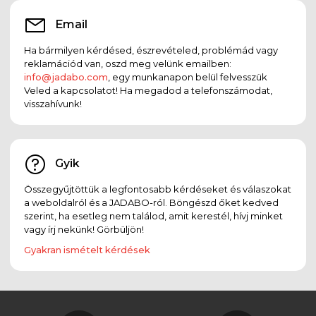
Email
Ha bármilyen kérdésed, észrevételed, problémád vagy
reklamációd van, oszd meg velünk emailben:
info@jadabo.com
, egy munkanapon belül felvesszük
Veled a kapcsolatot! Ha megadod a telefonszámodat,
visszahívunk!
Gyik
Összegyűjtöttük a legfontosabb kérdéseket és válaszokat
a weboldalról és a JADABO-ról. Böngészd őket kedved
szerint, ha esetleg nem találod, amit kerestél, hívj minket
vagy írj nekünk! Görbüljön!
Gyakran ismételt kérdések