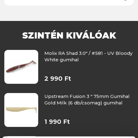
SZINTÉN KIVÁLÓAK
Molix RA Shad 3.0" / #581 - UV Bloody
White gumihal
2 990 Ft
Upstream Fusion 3 " 75mm Gumihal
Gold Milk (6 db/csomag) gumihal
1 990 Ft