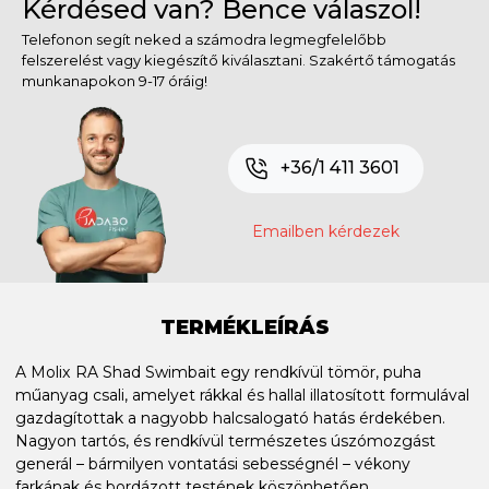
Kérdésed van? Bence válaszol!
Telefonon segít neked a számodra legmegfelelőbb
felszerelést vagy kiegészítő kiválasztani. Szakértő támogatás
munkanapokon 9-17 óráig!
+36/1 411 3601
Emailben kérdezek
TERMÉKLEÍRÁS
A Molix RA Shad Swimbait egy rendkívül tömör, puha
műanyag csali, amelyet rákkal és hallal illatosított formulával
gazdagítottak a nagyobb halcsalogató hatás érdekében.
Nagyon tartós, és rendkívül természetes úszómozgást
generál – bármilyen vontatási sebességnél – vékony
farkának és bordázott testének köszönhetően.