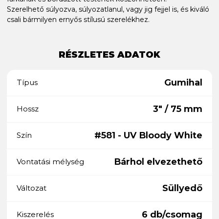
Szerelhető súlyozva, súlyozatlanul, vagy jig fejjel is, és kiváló
csali bármilyen ernyős stílusú szerelékhez.
RÉSZLETES ADATOK
Gumihal
Típus
3" / 75 mm
Hossz
#581 - UV Bloody White
Szín
Bárhol elvezethető
Vontatási mélység
Süllyedő
Változat
6 db/csomag
Kiszerelés