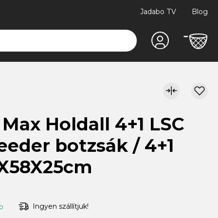
Jadabo TV
Blog
Max Holdall 4+1 LSC
eder botzsák / 4+1
67X58X25cm
Ingyen szállítjuk!
ap