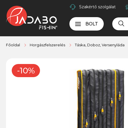
Szakértő szolgálat
BOLT
Főoldal
Horgászfelszerelés
Táska, Doboz, Versenyláda
-10%