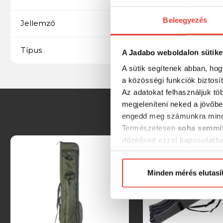
Beleegyezés
4+1 bot
Jellemző
LSC prémium feeder
Típus
A Jadabo weboldalon sütike
A sütik segítenek abban, hog
a közösségi funkciók biztosí
Az adatokat felhasználjuk tö
megjeleníteni neked a jövőbe
engedd meg számunkra mind
Természetesen
soha semmil
döntésed ezzel kapcsolatb
Előre is köszönjük!
Minden mérés elutasí