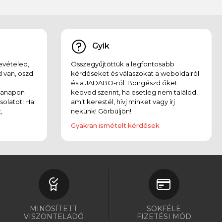
Gyik
evételed,
Összegyűjtöttük a legfontosabb
 van, oszd
kérdéseket és válaszokat a weboldalról
és a JADABO-ról. Böngészd őket
kanapon
kedved szerint, ha esetleg nem találod,
solatot! Ha
amit kerestél, hívj minket vagy írj
,
nekünk! Görbüljön!
Gyakran ismételt kérdések
MINŐSÍTETT
SOKFÉLE
VISZONTELADÓ
FIZETÉSI MÓD