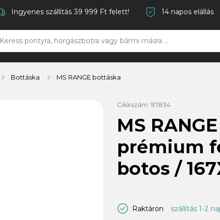
Ingyenes szállítás 39 999 Ft felett!
14 napos elállás
Bottáska
MS RANGE bottáska
Cikkszám:
97834
MS RANGE 
prémium fe
botos / 1
Raktáron
szállítás 1-2 n