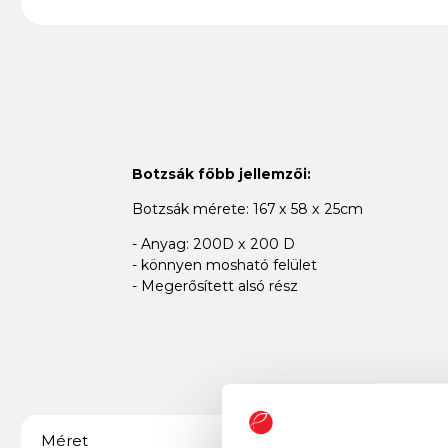
Botzsák főbb jellemzői:
Botzsák mérete: 167 x 58 x 25cm
- Anyag: 200D x 200 D
- könnyen mosható felület
- Megerősített alsó rész
167 x 58 x 25 cm
Méret