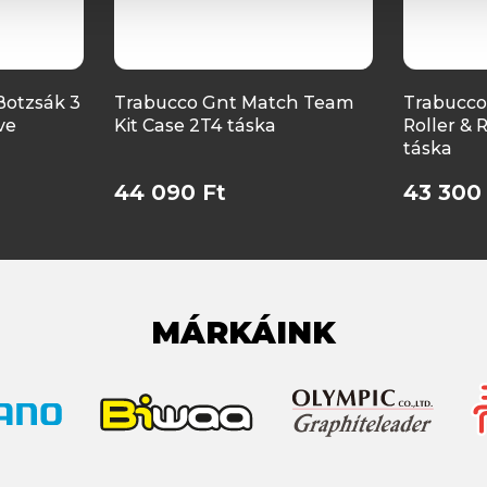
Botzsák 3
Trabucco Gnt Match Team
Trabucco
ve
Kit Case 2T4 táska
Roller & 
táska
44 090 Ft
43 300
MÁRKÁINK