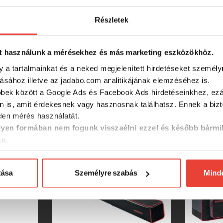
Részletek
t használunk a mérésekhez és más marketing eszközökhöz.
y a tartalmainkat és a neked megjelenített hirdetéseket személy
tásához illetve az jadabo.com analitikájának elemzéséhez is.
bbek között a Google Ads és Facebook Ads hirdetéseinkhez, ezál
n is, amit érdekesnek vagy hasznosnak találhatsz. Ennek a biz
SZINTÉN KIVÁLÓAK
en mérés használatát.
yen formában nem fogunk visszaélni ezzel és később bármi
an.
tása
Személyre szabás
Mind