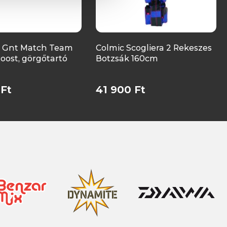
 Gnt Match Team
Colmic Scogliera 2 Rekeszes
Roost, görgőtartó
Botzsák 160cm
 Ft
41 900 Ft