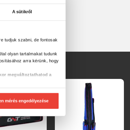
A sütikről
re tudjuk szabni, de fontosak
tal olyan tartalmakat tudunk
tosításához
arra kérünk, hogy
kor megváltoztathatod a
en mérés engedélyezése