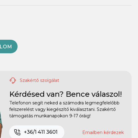
OLOM
Szakértő szolgálat
Kérdésed van? Bence válaszol!
Telefonon segít neked a számodra legmegfelelőbb
felszerelést vagy kiegészítő kiválasztani. Szakértő
támogatás munkanapokon 9-17 óráig!
+36/1 411 3601
Emailben kérdezek