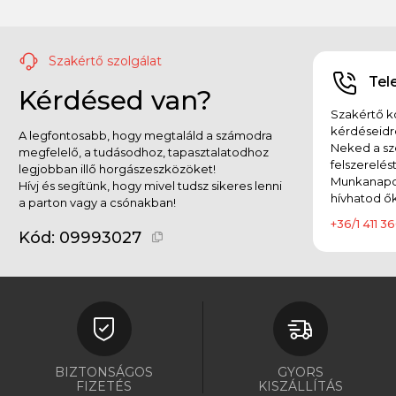
Szakértő szolgálat
Tel
Kérdésed van?
Szakértő ko
kérdéseidr
A legfontosabb, hogy megtaláld a számodra
Neked a sz
megfelelő, a tudásodhoz, tapasztalatodhoz
felszerelés
legjobban illő horgászeszközöket!
Munkanapok
Hívj és segítünk, hogy mivel tudsz sikeres lenni
hívhatod ők
a parton vagy a csónakban!
+36/1 411 36
Kód:
09993027
BIZTONSÁGOS
GYORS
FIZETÉS
KISZÁLLÍTÁS