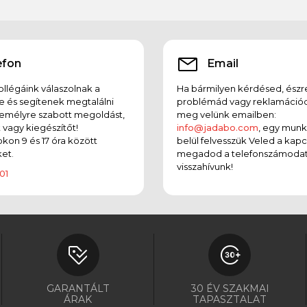
efon
Email
llégáink válaszolnak a
Ha bármilyen kérdésed, észr
e és segítenek megtalálni
problémád vagy reklamációd
emélyre szabott megoldást,
meg velünk emailben:
t vagy kiegészítőt!
info@jadabo.com
, egy mun
on 9 és 17 óra között
belül felvesszük Veled a kapc
et.
megadod a telefonszámodat
visszahívunk!
01
GARANTÁLT
30 ÉV SZAKMAI
ÁRAK
TAPASZTALAT