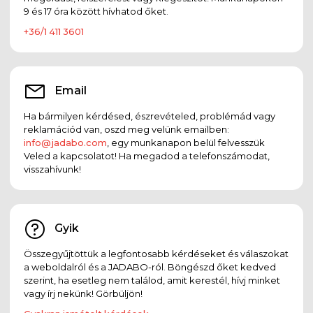
9 és 17 óra között hívhatod őket.
+36/1 411 3601
Email
Ha bármilyen kérdésed, észrevételed, problémád vagy
reklamációd van, oszd meg velünk emailben:
info@jadabo.com
, egy munkanapon belül felvesszük
Veled a kapcsolatot! Ha megadod a telefonszámodat,
visszahívunk!
Gyik
Összegyűjtöttük a legfontosabb kérdéseket és válaszokat
a weboldalról és a JADABO-ról. Böngészd őket kedved
szerint, ha esetleg nem találod, amit kerestél, hívj minket
vagy írj nekünk! Görbüljön!