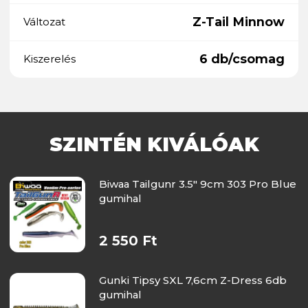
Z-Tail Minnow
Változat
6 db/csomag
Kiszerelés
SZINTÉN KIVÁLÓAK
Biwaa Tailgunr 3.5" 9cm 303 Pro Blue
gumihal
2 550 Ft
Gunki Tipsy SXL 7,6cm Z-Dress 6db
gumihal