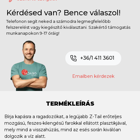
Kérdésed van? Bence válaszol!
Telefonon segít neked a számodra legmegfelelőbb
felszerelést vagy kiegészítő kiválasztani. Szakértő támogatás
munkanapokon 9-17 óráig!
+36/1 411 3601
Emailben kérdezek
TERMÉKLEÍRÁS
Bírja kapásra a ragadozókat, a legújabb Z-Tail erőteljes
mozgású, feszes-kilengésű farokkal ellátott plasztikjával,
mely mind a visszahúzás, mind az esés során kiválóan
dolgozik a víz alatt.