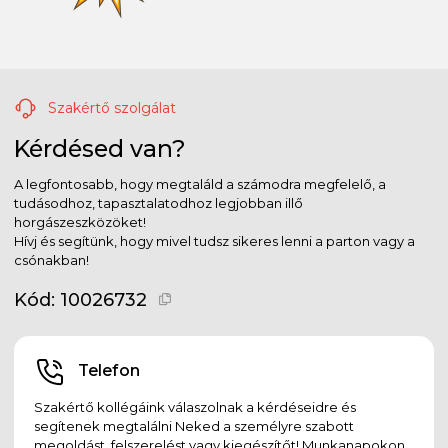
Szakértő szolgálat
Kérdésed van?
A legfontosabb, hogy megtaláld a számodra megfelelő, a
tudásodhoz, tapasztalatodhoz legjobban illő
horgászeszközöket!
Hívj és segítünk, hogy mivel tudsz sikeres lenni a parton vagy a
csónakban!
Kód:
10026732
Telefon
Szakértő kollégáink válaszolnak a kérdéseidre és
segítenek megtalálni Neked a személyre szabott
megoldást, felszerelést vagy kiegészítőt! Munkanapokon