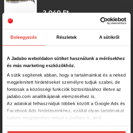
2 040 Ft
Upstream Fusion 3 " 75mm Gumihal
Gold Milk (6 db/csomag) gumihal
Beleegyezés
Részletek
A sütikről
1 990 Ft
A Jadabo weboldalon sütiket használunk a mérésekhez
és más marketing eszközökhöz.
Upstream Fusion 3" 75mm Gumihal
A sütik segítenek abban, hogy a tartalmainkat és a neked
Violet Green (6 db/csomag)
megjelenített hirdetéseket személyre tudjuk szabni, de
fontosak a közösségi funkciók biztosításához illetve az
1 990 Ft
jadabo.com analitikájának elemzéséhez is.
Az adatokat felhasználjuk többek között a Google Ads és
Facebook Ads hirdetéseinkhez, ezáltal olyan tartalmakat
Upstream Fusion 3" 75mm Gumihal
tudunk megjeleníteni neked a jövőben is, amit
Violet (6 db/csomag)
érdekesnek vagy hasznosnak találhatsz. Ennek a
biztosításához
arra kérünk, hogy engedd meg