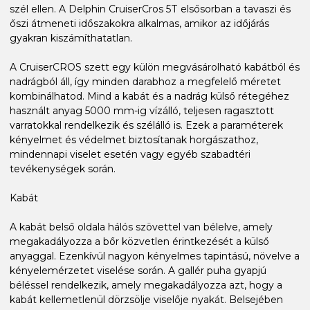
szél ellen. A Delphin CruiserCros 5T elsősorban a tavaszi és
őszi átmeneti időszakokra alkalmas, amikor az időjárás
gyakran kiszámíthatatlan.
A CruiserCROS szett egy külön megvásárolható kabátból és
nadrágból áll, így minden darabhoz a megfelelő méretet
kombinálhatod. Mind a kabát és a nadrág külső rétegéhez
használt anyag 5000 mm-ig vízálló, teljesen ragasztott
varratokkal rendelkezik és szélálló is. Ezek a paraméterek
kényelmet és védelmet biztosítanak horgászathoz,
mindennapi viselet esetén vagy egyéb szabadtéri
tevékenységek során.
Kabát
A kabát belső oldala hálós szövettel van bélelve, amely
megakadályozza a bőr közvetlen érintkezését a külső
anyaggal. Ezenkívül nagyon kényelmes tapintású, növelve a
kényelemérzetet viselése során. A gallér puha gyapjú
béléssel rendelkezik, amely megakadályozza azt, hogy a
kabát kellemetlenül dörzsölje viselője nyakát. Belsejében