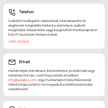
Telefon
Szakértő kollégáink válaszolnak a kérdéseidre és
segítenek megtalálni Neked a személyre szabott
megoldást, felszerelést vagy kiegészítőt! Munkanapokon
9 és 17 óra között hívhatod őket.
+36/1 411 3601
Email
Ha bármilyen kérdésed, észrevételed, problémád vagy
reklamációd van, oszd meg velünk emailben:
info@jadabo.com
, egy munkanapon belül felvesszük
Veled a kapcsolatot! Ha megadod a telefonszámodat,
visszahívunk!