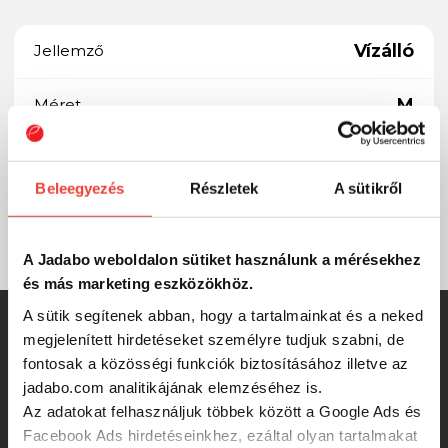
Vízálló
Jellemző
M
Méret
CruiserCROS 5T
Típus
Beleegyezés
Részletek
A sütikről
Sötétzöld és fekete
Szín
A Jadabo weboldalon sütiket használunk a mérésekhez
és más marketing eszközökhöz.
A sütik segítenek abban, hogy a tartalmainkat és a neked
SZINTÉN KIVÁLÓAK
megjelenített hirdetéseket személyre tudjuk szabni, de
fontosak a közösségi funkciók biztosításához illetve az
jadabo.com analitikájának elemzéséhez is.
Sonik Green Fleece Rövidnadrág -M
Az adatokat felhasználjuk többek között a Google Ads és
Facebook Ads hirdetéseinkhez, ezáltal olyan tartalmakat