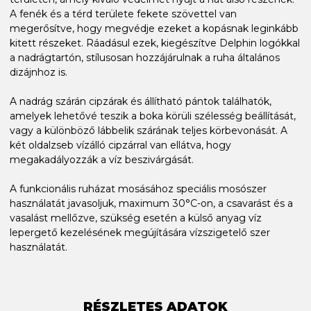
A fenék és a térd területe fekete szövettel van
megerősítve, hogy megvédje ezeket a kopásnak leginkább
kitett részeket. Ráadásul ezek, kiegészítve Delphin logókkal
a nadrágtartón, stílusosan hozzájárulnak a ruha általános
dizájnhoz is.
A nadrág szárán cipzárak és állítható pántok találhatók,
amelyek lehetővé teszik a boka körüli szélesség beállítását,
vagy a különböző lábbelik szárának teljes körbevonását. A
két oldalzseb vízálló cipzárral van ellátva, hogy
megakadályozzák a víz beszivárgását.
A funkcionális ruházat mosásához speciális mosószer
használatát javasoljuk, maximum 30°C-on, a csavarást és a
vasalást mellőzve, szükség esetén a külső anyag víz
lepergető kezelésének megújítására vízszigetelő szer
használatát.
RÉSZLETES ADATOK