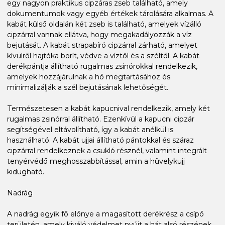
egy nagyon praktikus cipzáras zseb található, amely
dokumentumok vagy egyéb értékek tárolására alkalmas. A
kabát külső oldalán két zseb is található, amelyek vízálló
cipzárral vannak ellátva, hogy megakadályozzák a víz
bejutását. A kabát strapabíró cipzárral zárható, amelyet
kívülről hajtóka borít, védve a víztől és a széltől. A kabát
derékpántja állítható rugalmas zsinórokkal rendelkezik,
amelyek hozzájárulnak a hő megtartásához és
minimalizálják a szél bejutásának lehetőségét.
Természetesen a kabát kapucnival rendelkezik, amely két
rugalmas zsinórral állítható. Ezenkívül a kapucni cipzár
segítségével eltávolítható, így a kabát anélkül is
használható. A kabát ujjai állítható pántokkal és száraz
cipzárral rendelkeznek a csukló résznél, valamint integrált
tenyérvédő meghosszabbítással, amin a hüvelykujj
kidugható.
Nadrág
A nadrág egyik fő előnye a magasított derékrész a csípő
területén, amely kiváló védelmet nyújt a hát alsó részének.