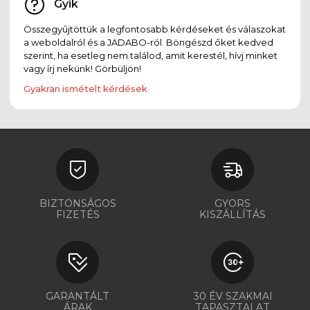
Gyik
Összegyűjtöttük a legfontosabb kérdéseket és válaszokat
a weboldalról és a JADABO-ról. Böngészd őket kedved
szerint, ha esetleg nem találod, amit kerestél, hívj minket
vagy írj nekünk! Görbüljön!
Gyakran ismételt kérdések
BIZTONSÁGOS
GYORS
FIZETÉS
KISZÁLLÍTÁS
GARANTÁLT
30 ÉV SZAKMAI
ÁRAK
TAPASZTALAT