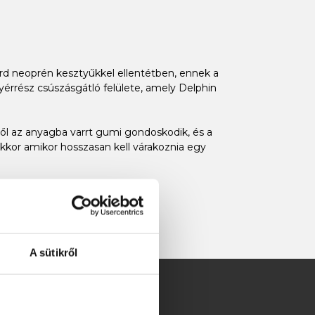
rd neoprén kesztyűkkel ellentétben, ennek a
yérrész csúszásgátló felülete, amely Delphin
ől az anyagba varrt gumi gondoskodik, és a
akkor amikor hosszasan kell várakoznia egy
lleszkedik a téli pontyhorgászat
A sütikről