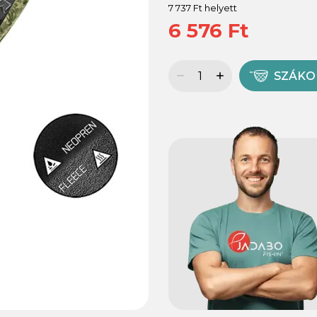
7 737 Ft helyett
6 576 Ft
SZÁK