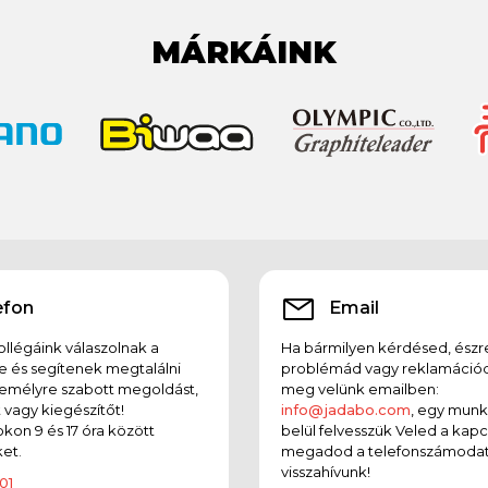
MÁRKÁINK
efon
Email
llégáink válaszolnak a
Ha bármilyen kérdésed, észr
e és segítenek megtalálni
problémád vagy reklamációd
emélyre szabott megoldást,
meg velünk emailben:
t vagy kiegészítőt!
info@jadabo.com
, egy mun
on 9 és 17 óra között
belül felvesszük Veled a kapc
et.
megadod a telefonszámodat
visszahívunk!
01