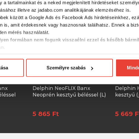
y a tartalmainkat és a neked megjelenített hirdetéseket személy
tásához illetve az jadabo.com analitikájának elemzéséhez is.
-15%
-15%
bbek között a Google Ads és Facebook Ads hirdetéseinkhez, ezál
n is, amit érdekesnek vagy hasznosnak találhatsz. Ennek a biz
en mérés használatát.
yen formában nem fogunk visszaélni ezzel és később bármi
an.
tása
Személyre szabás
Mind
anx
Delphin NeoFLIX Banx
Delphin
léssel
Neoprén kesztyű béléssel (L)
kesztyű (
5 865 Ft
5 669 F