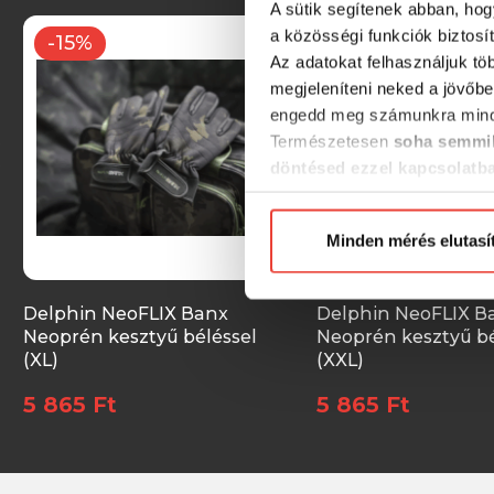
A sütik segítenek abban, hog
a közösségi funkciók biztosí
-15%
-15%
Az adatokat felhasználjuk tö
megjeleníteni neked a jövőbe
engedd meg számunkra mind
Természetesen
soha semmil
döntésed ezzel kapcsolatb
Előre is köszönjük!
Minden mérés elutasí
Delphin NeoFLIX Banx
Delphin NeoFLIX B
Neoprén kesztyű béléssel
Neoprén kesztyű bé
(XL)
(XXL)
5 865 Ft
5 865 Ft