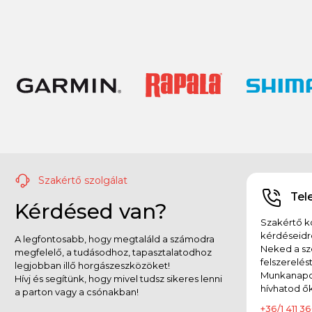
Szakértő szolgálat
Tel
Kérdésed van?
Szakértő ko
kérdéseidr
A legfontosabb, hogy megtaláld a számodra
Neked a sz
megfelelő, a tudásodhoz, tapasztalatodhoz
felszerelés
legjobban illő horgászeszközöket!
Munkanapok
Hívj és segítünk, hogy mivel tudsz sikeres lenni
hívhatod ők
a parton vagy a csónakban!
+36/1 411 36