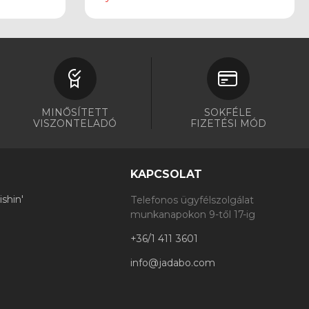
MINŐSÍTETT
SOKFÉLE
VISZONTELADÓ
FIZETÉSI MÓD
KAPCSOLAT
shin'
Telefonos ügyfélszolgálat
munkanapokon 9-től 17-ig
+36/1 411 3601
info@jadabo.com