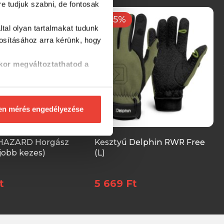
re tudjuk szabni, de fontosak
-15%
tal olyan tartalmakat tudunk
tosításához
arra kérünk, hogy
kor megváltoztathatod a
en mérés engedélyezése
 HAZARD Horgász
Kesztyű Delphin RWR Free
jobb kezes)
(L)
t
5 669 Ft