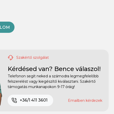
OLOM
Szakértő szolgálat
Kérdésed van? Bence válaszol!
Telefonon segít neked a számodra legmegfelelőbb
felszerelést vagy kiegészítő kiválasztani. Szakértő
támogatás munkanapokon 9-17 óráig!
+36/1 411 3601
Emailben kérdezek