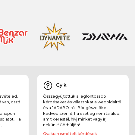
Gyik
evételed,
Összegyűjtöttük a legfontosabb
 van, oszd
kérdéseket és válaszokat a weboldalról
és a JADABO-ról. Böngészd őket
kanapon
kedved szerint, ha esetleg nem találod,
solatot! Ha
amit kerestél, hívj minket vagy írj
,
nekünk! Görbüljön!
Gyakran ismételt kérdések