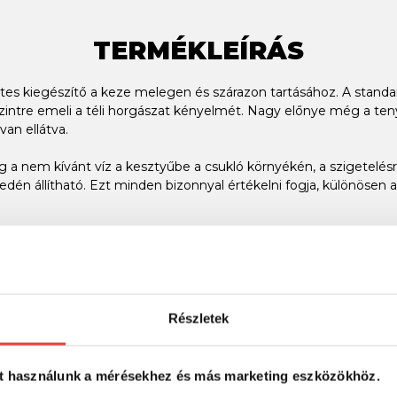
TERMÉKLEÍRÁS
es kiegészítő a keze melegen és szárazon tartásához. A standa
szintre emeli a téli horgászat kényelmét. Nagy előnye még a ten
an ellátva.
a nem kívánt víz a kesztyűbe a csukló környékén, a szigetelésr
edén állítható. Ezt minden bizonnyal értékelni fogja, különösen 
l egy kis fekete színnel kiegészítve, így a NeoFLIX tökéletesen i
Részletek
SZINTÉN KIVÁLÓAK
t használunk a mérésekhez és más marketing eszközökhöz.