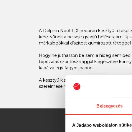
A Delphin NeoFLIX neoprén kesztyű a tökélet
kesztyűnek a belseje gyapjú béléses, ami új 
márkalogókkal díszített gumírozott réteggel v
Hogy ne juthasson be sem a hideg sem pedig 
tépőzáras szorítószalaggal kiegészítve könny
kapásra egy fagyos napon.
A kesztyű kialakítása a C2G terepszínen alapu
szerelmeseinek felszerelésébe.
Beleegyezés
A Jadabo weboldalon sütike