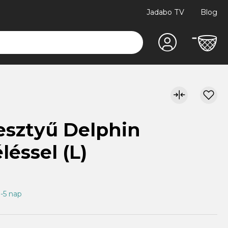
Jadabo TV
Blog
esztyű Delphin
éssel (L)
3-5 nap