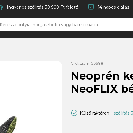
Ingyenes szállítás 39 999 Ft felett!
14 napos elállás
Cikkszám:
56688
Neoprén k
NeoFLIX bél
Külső raktáron
szállítás 