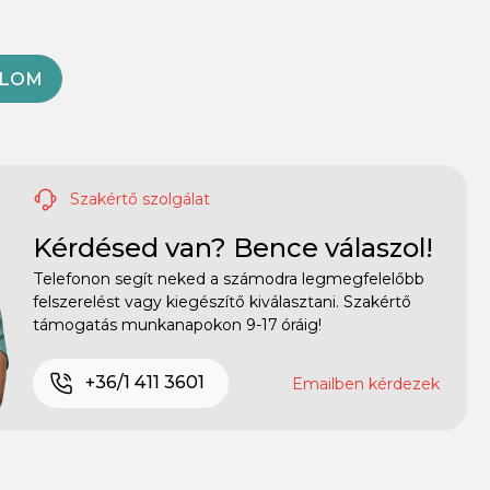
OLOM
Szakértő szolgálat
Kérdésed van? Bence válaszol!
Telefonon segít neked a számodra legmegfelelőbb
felszerelést vagy kiegészítő kiválasztani. Szakértő
támogatás munkanapokon 9-17 óráig!
+36/1 411 3601
Emailben kérdezek