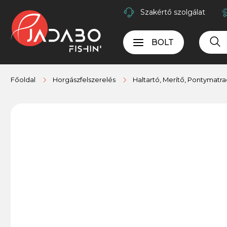
Szakértő szolgálat
BOLT
Főoldal
Horgászfelszerelés
Haltartó, Merítő, Pontymatra