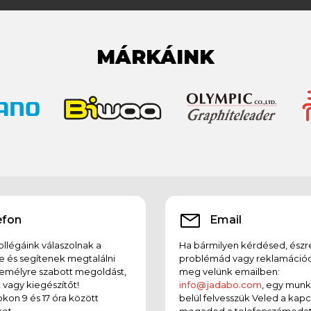
MÁRKÁINK
efon
Email
llégáink válaszolnak a
Ha bármilyen kérdésed, észr
e és segítenek megtalálni
problémád vagy reklamációd
emélyre szabott megoldást,
meg velünk emailben:
t vagy kiegészítőt!
info@jadabo.com
, egy mun
on 9 és 17 óra között
belül felvesszük Veled a kapc
et.
megadod a telefonszámodat