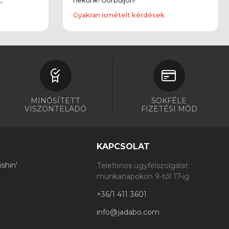
Gyakran ismételt kérdések
MINŐSÍTETT
SOKFÉLE
VISZONTELADÓ
FIZETÉSI MÓD
KAPCSOLAT
shin'
Telefonos ügyfélszolgálat
munkanapokon 9-től 17-ig
+36/1 411 3601
info@jadabo.com