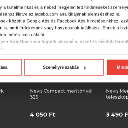
SZINTÉN KIVÁLÓAK
y a tartalmainkat és a neked megjelenített hirdetéseket személy
tásához illetve az jadabo.com analitikájának elemzéséhez is.
bbek között a Google Ads és Facebook Ads hirdetéseinkhez, ezál
n is, amit érdekesnek vagy hasznosnak találhatsz. Ennek a biz
en mérés használatát.
yen formában nem fogunk visszaélni ezzel és később bármi
an.
tása
Személyre szabás
Mind
ck
Nevis Compact merítőnyél
Nevis Me
325
teleszkó
4 050 Ft
3 490 F