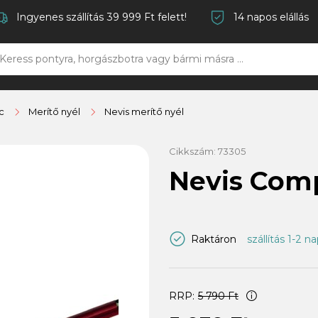
Ingyenes szállítás 39 999 Ft felett!
14 napos elállás
c
Merítő nyél
Nevis merítő nyél
Cikkszám:
73305
Nevis Com
Raktáron
szállítás 1-2 n
RRP:
5 790 Ft