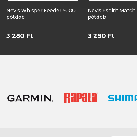
Nevis Whisper Feeder 5000
Nevis Espirit Matc
pótdob
pótdob
3 280 Ft
3 280 Ft