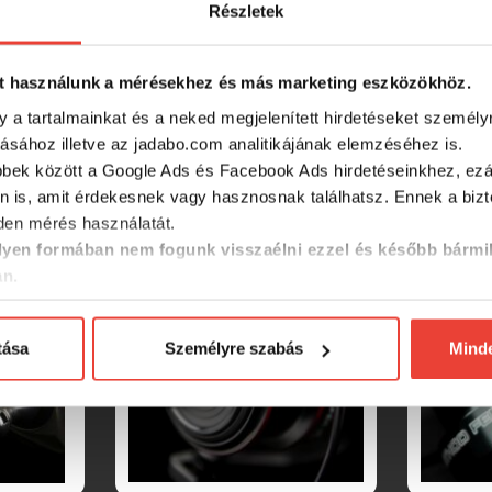
Részletek
t használunk a mérésekhez és más marketing eszközökhöz.
y a tartalmainkat és a neked megjelenített hirdetéseket személy
tásához illetve az jadabo.com analitikájának elemzéséhez is.
bbek között a Google Ads és Facebook Ads hirdetéseinkhez, ezál
SZINTÉN KIVÁLÓAK
n is, amit érdekesnek vagy hasznosnak találhatsz. Ennek a biz
en mérés használatát.
yen formában nem fogunk visszaélni ezzel és később bármi
an.
tása
Személyre szabás
Mind