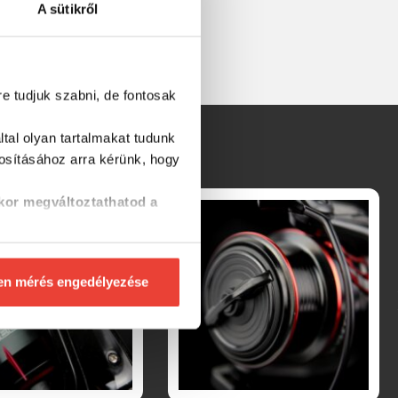
A sütikről
re tudjuk szabni, de fontosak
tal olyan tartalmakat tudunk
tosításához
arra kérünk, hogy
kor megváltoztathatod a
en mérés engedélyezése