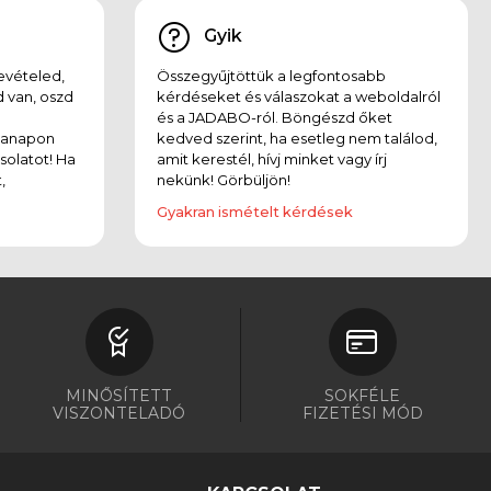
Gyik
evételed,
Összegyűjtöttük a legfontosabb
 van, oszd
kérdéseket és válaszokat a weboldalról
és a JADABO-ról. Böngészd őket
kanapon
kedved szerint, ha esetleg nem találod,
solatot! Ha
amit kerestél, hívj minket vagy írj
,
nekünk! Görbüljön!
Gyakran ismételt kérdések
MINŐSÍTETT
SOKFÉLE
VISZONTELADÓ
FIZETÉSI MÓD