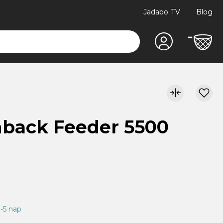
Jadabo TV
Blog
hback Feeder 5500
3-5 nap