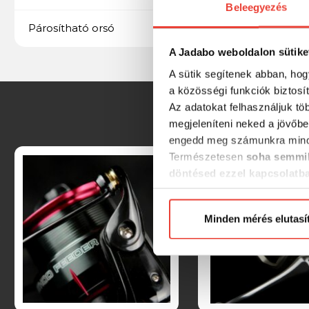
Beleegyezés
Flashback Feeder
Párosítható orsó
A Jadabo weboldalon sütike
A sütik segítenek abban, hog
a közösségi funkciók biztosí
Az adatokat felhasználjuk tö
megjeleníteni neked a jövőbe
engedd meg számunkra mind
Természetesen
soha semmil
döntésed ezzel kapcsolatb
Előre is köszönjük!
Minden mérés elutasí