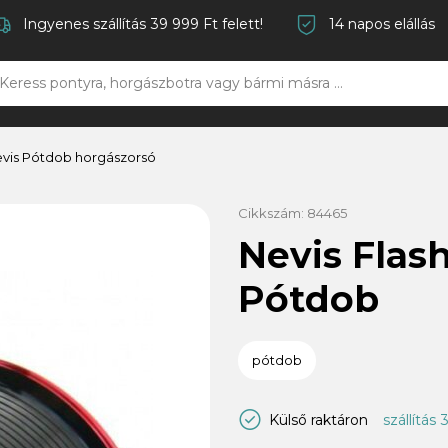
Ingyenes szállítás 39 999 Ft felett!
14 napos elállás
vis Pótdob horgászorsó
Cikkszám:
84465
Nevis Flas
Pótdob
pótdob
Külső raktáron
szállítás 