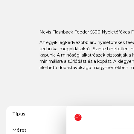
Nevis Flashback Feeder 5500 Nyeletőfékes 
Az egyik legkedvezőbb árú nyeletőfékes fee
technikai megoldásokról. Szinte hihetetlen,
kapunk. A minőségi alkatrészek biztosítják 
minimálisra a súrlódást és a kopást. A kieg
elérhető dobástávolságot nagymértékben m
Pótdob
Típus
5500
Méret