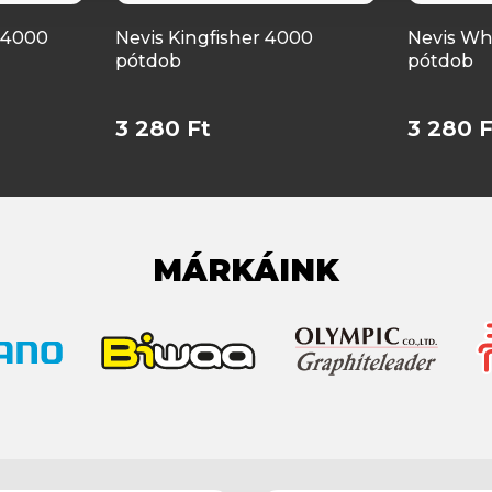
h 4000
Nevis Kingfisher 4000
Nevis Wh
pótdob
pótdob
3 280 Ft
3 280 F
MÁRKÁINK