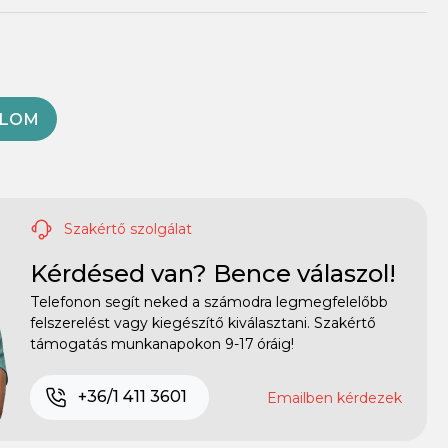
OLOM
Szakértő szolgálat
Kérdésed van? Bence válaszol!
Telefonon segít neked a számodra legmegfelelőbb
felszerelést vagy kiegészítő kiválasztani. Szakértő
támogatás munkanapokon 9-17 óráig!
+36/1 411 3601
Emailben kérdezek