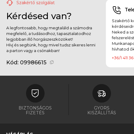
Szakértő szolgálat
Tel
Kérdésed van?
Szakértő ko
kérdéseidr
A legfontosabb, hogy megtaláld a számodra
Neked a sz
megfelelő, a tudásodhoz, tapasztalatodhoz
felszerelés
legjobban illő horgászeszközöket!
Munkanapok
Hívj és segítünk, hogy mivel tudsz sikeres lenni
hívhatod ők
a parton vagy a csónakban!
+36/1 411 36
Kód:
09986615
BIZTONSÁGOS
GYORS
FIZETÉS
KISZÁLLÍTÁS