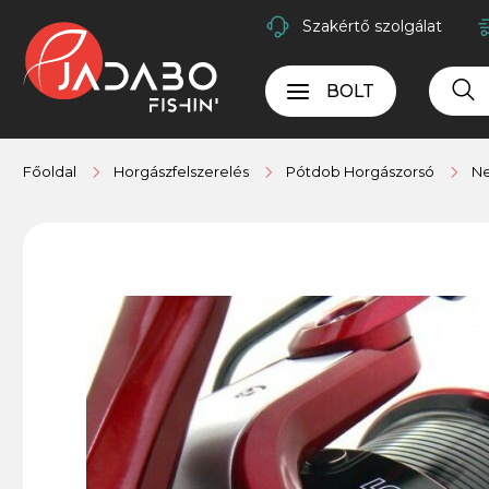
Szakértő szolgálat
BOLT
Főoldal
Horgászfelszerelés
Pótdob Horgászorsó
Ne