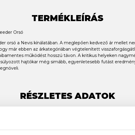
TERMÉKLEÍRÁS
Feeder Orsó
der orsó a Nevis kínálatában. A meglepően kedvező ár mellet 
 hogy már ebben az árkategóriában végtelenített visszaforgásgá
a hibamentes működést hosszú távon. A kritikus helyeken nagymér
yensúlyozott hajtókar még simább, egyenletesebb futást eredmén
egnöveli.
RÉSZLETES ADATOK