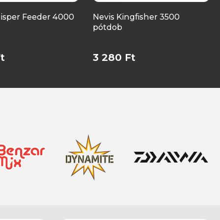
isper Feeder 4000
Nevis Kingfisher 3500
pótdob
t
3 280 Ft