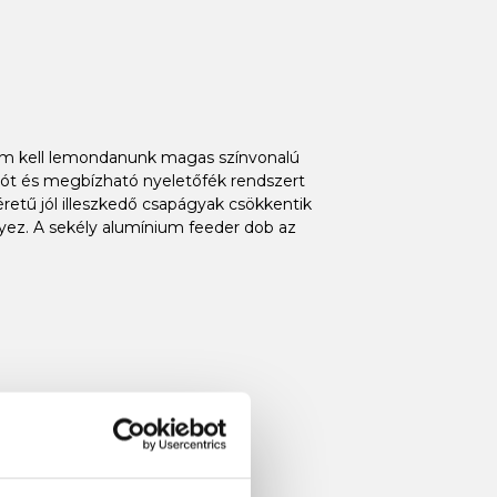
nem kell lemondanunk magas színvonalú
tlót és megbízható nyeletőfék rendszert
etű jól illeszkedő csapágyak csökkentik
yez. A sekély alumínium feeder dob az