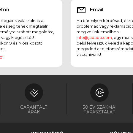
efon
Email
llégáink válaszolnak a
Ha bármilyen kérdésed, észr
e és segítenek megtalálni
problémád vagy reklamációd
emélyre szabott megoldást,
meg velünk emailben:
t vagy kiegészítőt!
info@jadabo.com
, egy mun
on 9 és 17 óra között
belül felvesszük Veled a kapc
et.
megadod a telefonszámodat
visszahívunk!
01
GARANTÁLT
30 ÉV SZAKMAI
ÁRAK
TAPASZTALAT