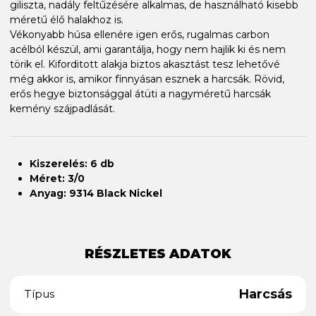
giliszta, nadály feltűzésére alkalmas, de használható kisebb
méretű élő halakhoz is.
Vékonyabb húsa ellenére igen erős, rugalmas carbon
acélból készül, ami garantálja, hogy nem hajlik ki és nem
törik el. Kiforditott alakja biztos akasztást tesz lehetővé
még akkor is, amikor finnyásan esznek a harcsák. Rövid,
erős hegye biztonsággal átüti a nagyméretű harcsák
kemény szájpadlását.
Kiszerelés: 6 db
Méret: 3/0
Anyag: 9314 Black Nickel
RÉSZLETES ADATOK
Harcsás
Típus