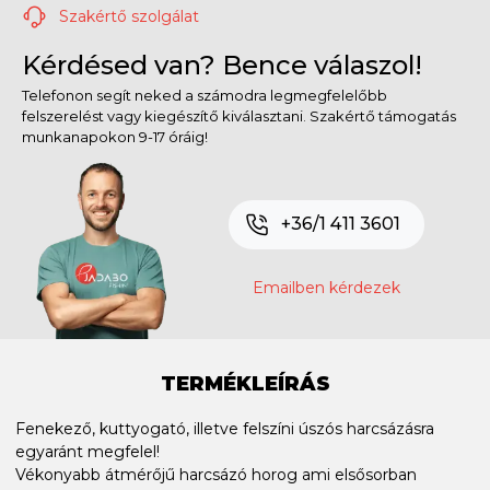
Szakértő szolgálat
Kérdésed van? Bence válaszol!
Telefonon segít neked a számodra legmegfelelőbb
felszerelést vagy kiegészítő kiválasztani. Szakértő támogatás
munkanapokon 9-17 óráig!
+36/1 411 3601
Emailben kérdezek
TERMÉKLEÍRÁS
Fenekező, kuttyogató, illetve felszíni úszós harcsázásra
egyaránt megfelel!
Vékonyabb átmérőjű harcsázó horog ami elsősorban