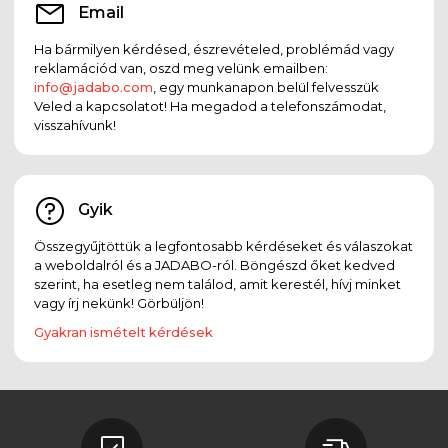
Email
Ha bármilyen kérdésed, észrevételed, problémád vagy
reklamációd van, oszd meg velünk emailben:
info@jadabo.com
, egy munkanapon belül felvesszük
Veled a kapcsolatot! Ha megadod a telefonszámodat,
visszahívunk!
Gyik
Összegyűjtöttük a legfontosabb kérdéseket és válaszokat
a weboldalról és a JADABO-ról. Böngészd őket kedved
szerint, ha esetleg nem találod, amit kerestél, hívj minket
vagy írj nekünk! Görbüljön!
Gyakran ismételt kérdések