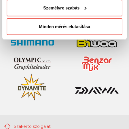
MÁRKÁINK
visszaélni ezzel és később bármikor
Személyre szabás
megváltoztathatod a döntésed ezzel kapcsolatban.
Előre is köszönjük!
Minden mérés elutasítása
Szakértő szolgálat