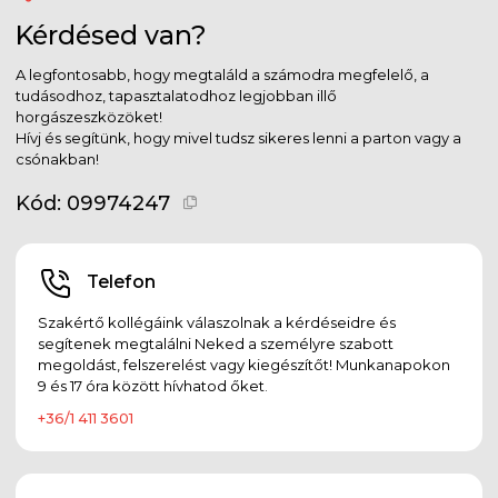
Kérdésed van?
A legfontosabb, hogy megtaláld a számodra megfelelő, a
tudásodhoz, tapasztalatodhoz legjobban illő
horgászeszközöket!
Hívj és segítünk, hogy mivel tudsz sikeres lenni a parton vagy a
csónakban!
Kód:
09974247
Telefon
Szakértő kollégáink válaszolnak a kérdéseidre és
segítenek megtalálni Neked a személyre szabott
megoldást, felszerelést vagy kiegészítőt! Munkanapokon
9 és 17 óra között hívhatod őket.
+36/1 411 3601