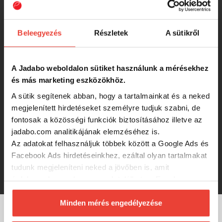
732 Ft
Beleegyezés
Részletek
A sütikről
Nevis Jig fej 2-3.5g 4db/cs
A Jadabo weboldalon sütiket használunk a mérésekhez
és más marketing eszközökhöz.
A sütik segítenek abban, hogy a tartalmainkat és a neked
708 Ft
megjelenített hirdetéseket személyre tudjuk szabni, de
fontosak a közösségi funkciók biztosításához illetve az
Nevis Süllőző horog 6db/cs. 2/0-ás
jadabo.com analitikájának elemzéséhez is.
Az adatokat felhasználjuk többek között a Google Ads és
Facebook Ads hirdetéseinkhez, ezáltal olyan tartalmakat
tudunk megjeleníteni neked a jövőben is, amit
680 Ft
érdekesnek vagy hasznosnak találhatsz. Ennek a
biztosításához
arra kérünk, hogy engedd meg
számunkra minden mérés használatát.
Minden mérés engedélyezése
Természetesen
soha semmilyen formában nem fogunk