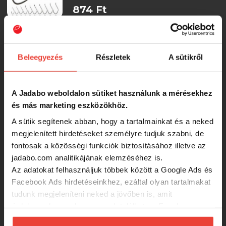
874 Ft
Nevis Előkötött horog keszeg
10db/cs. 18-as
Beleegyezés
Részletek
A sütikről
RRP:
1 290 Ft
874 Ft
A Jadabo weboldalon sütiket használunk a mérésekhez
és más marketing eszközökhöz.
Nevis Süllőző horog 6db/cs. 2-es
A sütik segítenek abban, hogy a tartalmainkat és a neked
megjelenített hirdetéseket személyre tudjuk szabni, de
fontosak a közösségi funkciók biztosításához illetve az
874 Ft
jadabo.com analitikájának elemzéséhez is.
Az adatokat felhasználjuk többek között a Google Ads és
Nevis Előkötött horog keszeg
Facebook Ads hirdetéseinkhez, ezáltal olyan tartalmakat
10db/cs. 10-es
tudunk megjeleníteni neked a jövőben is, amit
érdekesnek vagy hasznosnak találhatsz. Ennek a
biztosításához
arra kérünk, hogy engedd meg
874 Ft