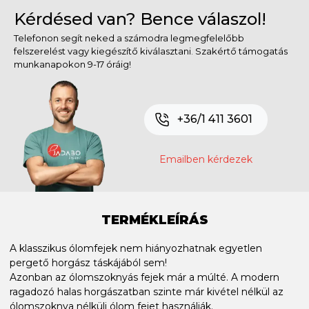
Kérdésed van? Bence válaszol!
Telefonon segít neked a számodra legmegfelelőbb
felszerelést vagy kiegészítő kiválasztani. Szakértő támogatás
munkanapokon 9-17 óráig!
+36/1 411 3601
Emailben kérdezek
TERMÉKLEÍRÁS
A klasszikus ólomfejek nem hiányozhatnak egyetlen
pergető horgász táskájából sem!
Azonban az ólomszoknyás fejek már a múlté. A modern
ragadozó halas horgászatban szinte már kivétel nélkül az
ólomszoknya nélküli ólom fejet használják.