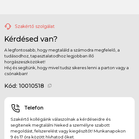
Szakértő szolgálat
Kérdésed van?
A legfontosabb, hogy megtaláld a számodra megfelelő, a
tudásodhoz, tapasztalatodhoz legjobban illő
horgászeszközöket!
Hívj és segítünk, hogy mivel tudsz sikeres lenni a parton vagy a
csónakban!
Kód:
10010518
Telefon
Szakértő kollégáink válaszolnak a kérdéseidre és
segítenek megtalálni Neked a személyre szabott
megoldást, felszerelést vagy kiegészítőt! Munkanapokon
9 és 17 óra között hívhatod őket.