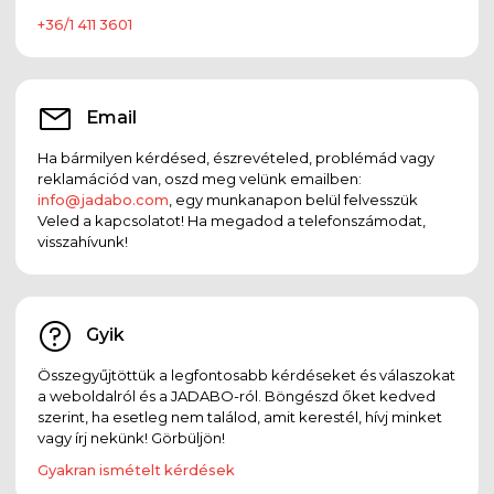
+36/1 411 3601
Email
Ha bármilyen kérdésed, észrevételed, problémád vagy
reklamációd van, oszd meg velünk emailben:
info@jadabo.com
, egy munkanapon belül felvesszük
Veled a kapcsolatot! Ha megadod a telefonszámodat,
visszahívunk!
Gyik
Összegyűjtöttük a legfontosabb kérdéseket és válaszokat
a weboldalról és a JADABO-ról. Böngészd őket kedved
szerint, ha esetleg nem találod, amit kerestél, hívj minket
vagy írj nekünk! Görbüljön!
Gyakran ismételt kérdések