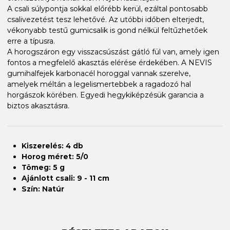
A csali súlypontja sokkal előrébb kerül, ezáltal pontosabb
csalivezetést tesz lehetővé. Az utóbbi időben elterjedt,
vékonyabb testű gumicsalik is gond nélkül feltűzhetőek
erre a típusra.
A horogszáron egy visszacsúszást gátló fül van, amely igen
fontos a megfelelő akasztás elérése érdekében. A NEVIS
gumihalfejek karbonacél horoggal vannak szerelve,
amelyek méltán a legelismertebbek a ragadozó hal
horgászok körében. Egyedi hegykiképzésük garancia a
biztos akasztásra.
Kiszerelés: 4 db
Horog méret: 5/0
Tömeg: 5 g
Ajánlott csali: 9 - 11 cm
Szín: Natúr