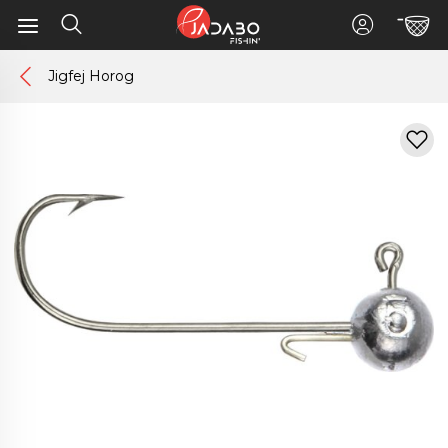
Jigfej Horog