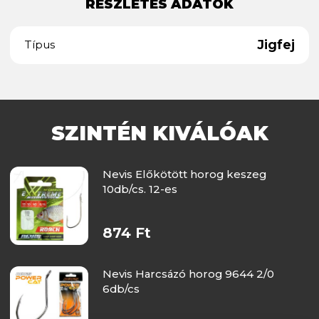
RÉSZLETES ADATOK
Jigfej
Típus
SZINTÉN KIVÁLÓAK
Nevis Előkötött horog keszeg
10db/cs. 12-es
874 Ft
Nevis Harcsázó horog 9644 2/0
6db/cs