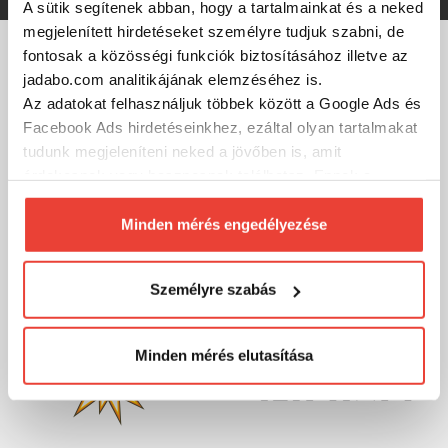
A sütik segítenek abban, hogy a tartalmainkat és a neked
megjelenített hirdetéseket személyre tudjuk szabni, de
fontosak a közösségi funkciók biztosításához illetve az
MÁRKÁINK
jadabo.com analitikájának elemzéséhez is.
Az adatokat felhasználjuk többek között a Google Ads és
Facebook Ads hirdetéseinkhez, ezáltal olyan tartalmakat
tudunk megjeleníteni neked a jövőben is, amit
érdekesnek vagy hasznosnak találhatsz. Ennek a
biztosításához
arra kérünk, hogy engedd meg
számunkra minden mérés használatát.
Minden mérés engedélyezése
Természetesen
soha semmilyen formában nem fogunk
visszaélni ezzel és később bármikor
Személyre szabás
megváltoztathatod a döntésed ezzel kapcsolatban.
Előre is köszönjük!
Minden mérés elutasítása