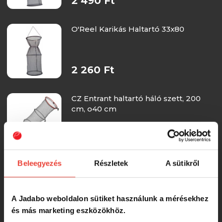
2 490 Ft
O'Reel Karikás Haltartó 33x80
2 260 Ft
CZ Entrant haltartó háló szett, 200
cm, o40 cm
4 600 Ft
Beleegyezés
Részletek
A sütikről
EnergoTeam Haltartó Lebegővel
40*50 Gumírozott
A Jadabo weboldalon sütiket használunk a mérésekhez
4 490 Ft
és más marketing eszközökhöz.