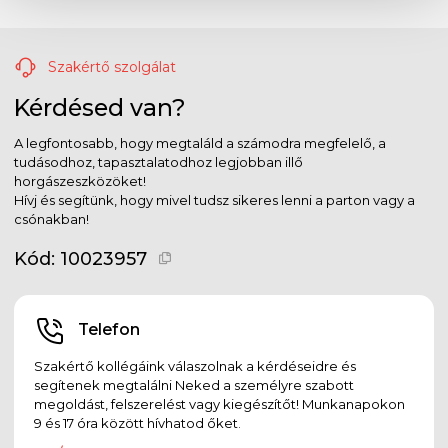
Szakértő szolgálat
Kérdésed van?
A legfontosabb, hogy megtaláld a számodra megfelelő, a
tudásodhoz, tapasztalatodhoz legjobban illő
horgászeszközöket!
Hívj és segítünk, hogy mivel tudsz sikeres lenni a parton vagy a
csónakban!
Kód:
10023957
Telefon
Szakértő kollégáink válaszolnak a kérdéseidre és
segítenek megtalálni Neked a személyre szabott
megoldást, felszerelést vagy kiegészítőt! Munkanapokon
9 és 17 óra között hívhatod őket.