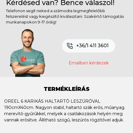
Kérdésed van? Bence válaszol!
Telefonon segít neked a számodra legmegfelelőbb
felszerelést vagy kiegészítő kiválasztani. Szakértő támogatás
munkanapokon 9-17 óráig!
+36/1 411 3601
Emailben kérdezek
TERMÉKLEÍRÁS
OREEL 6 KARIKÁS HALTARTÓ LESZÚRÓVAL
190cmX40cm. Nagyon stabil, haltartó szák erős, műanyag
merevítő-gyűrűkkel, melyek a csatlakozások helyén meg
vannak erősítve. Állítható szögű, leszúrós rögzítővel adjuk.