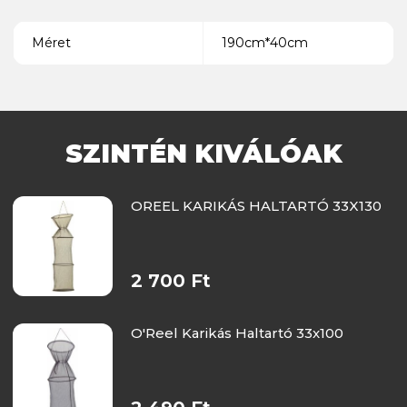
Méret
190cm*40cm
SZINTÉN KIVÁLÓAK
OREEL KARIKÁS HALTARTÓ 33X130
2 700 Ft
O'Reel Karikás Haltartó 33x100