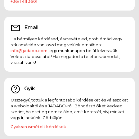
+36/1 411 3601
Email
Ha bármilyen kérdésed, észrevételed, problémád vagy
reklamációd van, oszd meg velünk emailben:
info@jadabo.com
, egy munkanapon belül felvesszük
Veled a kapcsolatot! Ha megadod a telefonszámodat,
visszahívunk!
Gyik
Összegyűjtöttük a legfontosabb kérdéseket és válaszokat
a weboldalról és a JADABO-ról. Böngészd őket kedved
szerint, ha esetleg nem találod, amit kerestél, hívj minket
vagy írj nekünk! Görbüljön!
Gyakran ismételt kérdések