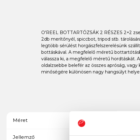
O'REEL BOTTARTÓZSÁK 2 RÉSZES 2+2 zseb, v
2db merítőnyél, spiccbot, tripod stb. tárolá
legtöbb sérülést horgászfelszerelésünk szállí
bottáskával. A megfelelő méretű bottartótás
válassza ki, a megfelelő méretű hordtáskát. 
oldalzsebbe belefér az összes apróság, vagy k
minőségére különösen nagy hangsúlyt helyezt
145 cm
Méret
2 botos
Jellemző