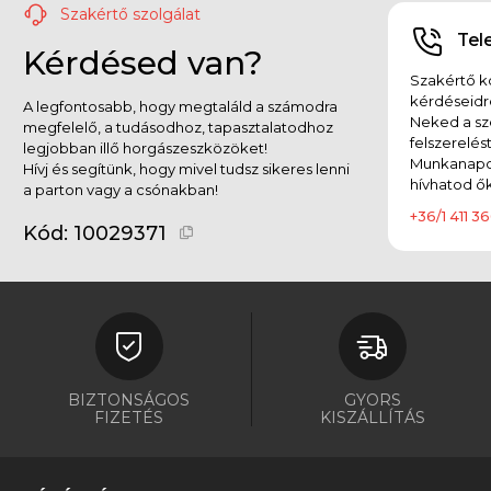
Szakértő szolgálat
Tel
Kérdésed van?
Szakértő ko
kérdéseidr
A legfontosabb, hogy megtaláld a számodra
Neked a sz
megfelelő, a tudásodhoz, tapasztalatodhoz
felszerelés
legjobban illő horgászeszközöket!
Munkanapok
Hívj és segítünk, hogy mivel tudsz sikeres lenni
hívhatod ők
a parton vagy a csónakban!
+36/1 411 36
Kód:
10029371
BIZTONSÁGOS
GYORS
FIZETÉS
KISZÁLLÍTÁS