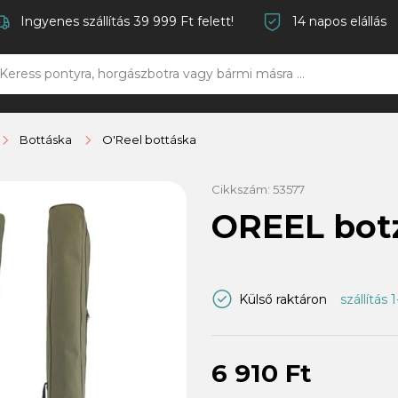
Ingyenes szállítás 39 999 Ft felett!
14 napos elállás
Bottáska
O'Reel bottáska
Cikkszám:
53577
OREEL botz
Külső raktáron
szállítás 
6 910 Ft