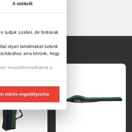
A sütikről
re tudjuk szabni, de fontosak
tal olyan tartalmakat tudunk
tosításához
arra kérünk, hogy
kor megváltoztathatod a
en mérés engedélyezése