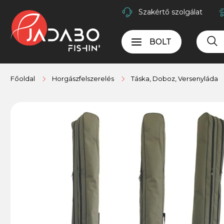
Szakértő szolgálat
BOLT
Főoldal
Horgászfelszerelés
Táska, Doboz, Versenyláda