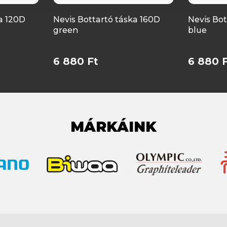
a 120D
Nevis Bottartó táska 160D
Nevis Bot
green
blue
6 880 Ft
6 880 
MÁRKÁINK