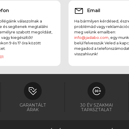
efon
Email
llégáink válaszolnak a
Ha bármilyen kérdésed, észr
e és segítenek megtalálni
problémád vagy reklamációd
emélyre szabott megoldást,
meg velünk emailben:
t vagy kiegészítőt!
info@jadabo.com
, egy mun
on 9 és 17 óra között
belül felvesszük Veled a kapc
et.
megadod a telefonszámodat
visszahívunk!
01
GARANTÁLT
30 ÉV SZAKMAI
ÁRAK
TAPASZTALAT