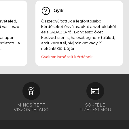
Gyik
evételed,
Összegyűjtöttük a legfontosabb
 van, oszd
kérdéseket és válaszokat a weboldalról
és a JADABO-ról. Böngészd őket
kanapon
kedved szerint, ha esetleg nem találod,
solatot! Ha
amit kerestél, hívj minket vagy írj
,
nekünk! Görbüljön!
Gyakran ismételt kérdések
MINŐSÍTETT
SOKFÉLE
VISZONTELADÓ
FIZETÉSI MÓD