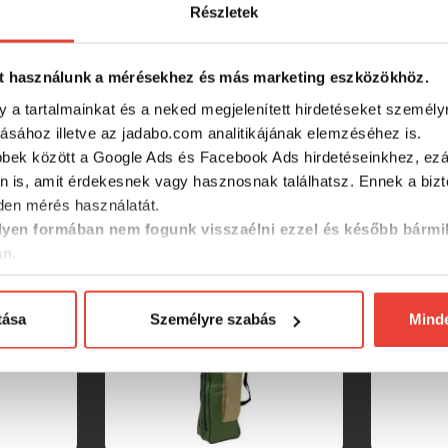
Részletek
t használunk a mérésekhez és más marketing eszközökhöz.
y a tartalmainkat és a neked megjelenített hirdetéseket személy
tásához illetve az jadabo.com analitikájának elemzéséhez is.
bbek között a Google Ads és Facebook Ads hirdetéseinkhez, ezál
SZINTÉN KIVÁLÓAK
n is, amit érdekesnek vagy hasznosnak találhatsz. Ennek a biz
en mérés használatát.
yen formában nem fogunk visszaélni ezzel és később bármi
an.
tása
Személyre szabás
Mind