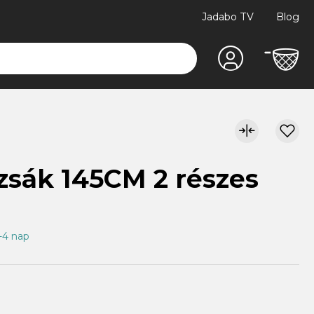
Jadabo TV
Blog
sák 145CM 2 részes
1-4 nap