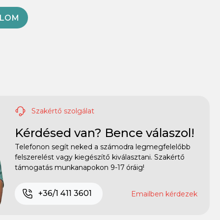
OLOM
Szakértő szolgálat
Kérdésed van? Bence válaszol!
Telefonon segít neked a számodra legmegfelelőbb
felszerelést vagy kiegészítő kiválasztani. Szakértő
támogatás munkanapokon 9-17 óráig!
+36/1 411 3601
Emailben kérdezek