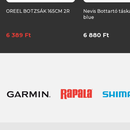
OREEL BOTZSÁK 165CM 2R
Nevis Bottartó tásk
blue
6 389 Ft
6 880 Ft