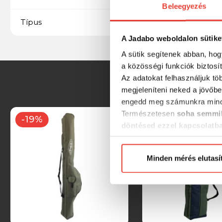
Beleegyezés
OREEL
Típus
A Jadabo weboldalon sütike
A sütik segítenek abban, hog
a közösségi funkciók biztosí
Az adatokat felhasználjuk tö
megjeleníteni neked a jövőbe
engedd meg számunkra mind
Természetesen
soha semmil
-19%
döntésed ezzel kapcsolatb
Előre is köszönjük!
Minden mérés elutasí