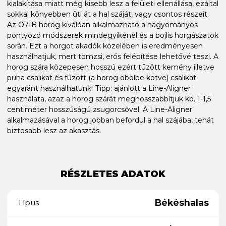
kialakítása miatt még kisebb lesz a felületi ellenállása, ezáltal
sokkal könyebben üti át a hal száját, vagy csontos részeit.
Az O71B horog kiválóan alkalmazható a hagyományos
pontyozó módszerek mindegyikénél és a bojlis horgászatok
során. Ezt a horgot akadók közelében is eredményesen
használhatjuk, mert tömzsi, erős felépítése lehetővé teszi. A
horog szára közepesen hosszú ezért tűzött kemény illetve
puha csalikat és fűzött (a horog öbölbe kötve) csalikat
egyaránt használhatunk. Tipp: ajánlott a Line-Aligner
használata, azaz a horog szárát meghosszabbítjuk kb. 1-1,5
centiméter hosszúságú zsugorcsővel. A Line-Aligner
alkalmazásával a horog jobban befordul a hal szájába, tehát
biztosabb lesz az akasztás.
RÉSZLETES ADATOK
Békéshalas
Típus