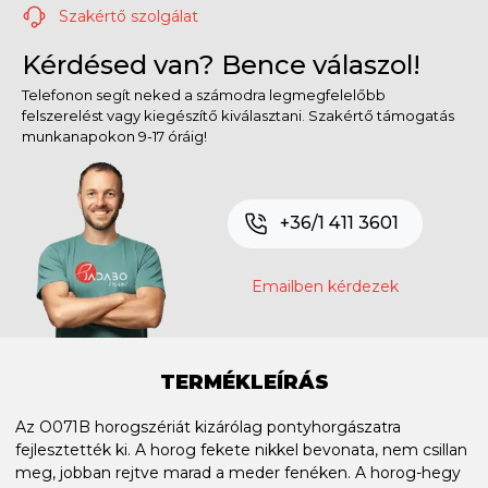
Szakértő szolgálat
Kérdésed van? Bence válaszol!
Telefonon segít neked a számodra legmegfelelőbb
felszerelést vagy kiegészítő kiválasztani. Szakértő támogatás
munkanapokon 9-17 óráig!
+36/1 411 3601
Emailben kérdezek
TERMÉKLEÍRÁS
Az O071B horogszériát kizárólag pontyhorgászatra
fejlesztették ki. A horog fekete nikkel bevonata, nem csillan
meg, jobban rejtve marad a meder fenéken. A horog-hegy