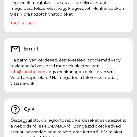
segítenek megtalálni Neked a személyre szabott
megoldást, felszerelést vagy kiegészítőt! Munkanapokon
9 és 17 óra között hívhatod őket.
+36/1 411 3601
Email
Ha bármilyen kérdésed, észrevételed, problémád vagy
reklamációd van, oszd meg velünk emailben:
info@jadabo.com
, egy munkanapon belül felvesszük
Veled a kapcsolatot! Ha megadod a telefonszámodat,
visszahívunk!
Gyik
Összegyűjtöttük a legfontosabb kérdéseket és válaszokat
a weboldalról és a JADABO-ról. Böngészd őket kedved
szerint, ha esetleg nem találod, amit kerestél, hívj minket