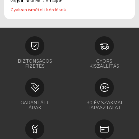
vagy írj nekünk! Görbüljön!
Gyakran ismételt kérdések
BIZTONSÁGOS
GYORS
FIZETÉS
KISZÁLLÍTÁS
GARANTÁLT
30 ÉV SZAKMAI
ÁRAK
TAPASZTALAT