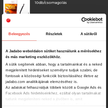
10db/csomagolás
456 Ft
Golden Lake horog 4020, 6, black
Beleegyezés
Részletek
A sütikről
nickel, 10db/csomagolás
456 Ft
A Jadabo weboldalon sütiket használunk a mérésekhez
és más marketing eszközökhöz.
A sütik segítenek abban, hogy a tartalmainkat és a neked
By Döme TF Method Carp BB
10db/cs. 6-os horog
megjelenített hirdetéseket személyre tudjuk szabni, de
fontosak a közösségi funkciók biztosításához illetve az
-24%
jadabo.com analitikájának elemzéséhez is.
446 Ft
Az adatokat felhasználjuk többek között a Google Ads és
Facebook Ads hirdetéseinkhez, ezáltal olyan tartalmakat
By Döme TF Power Carp 10db/cs. 6-
tudunk megjeleníteni neked a jövőben is, amit
os horog
érdekesnek vagy hasznosnak találhatsz. Ennek a