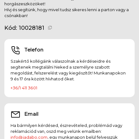
horgászeszközöket!
Hívj és segítünk, hogy mivel tudsz sikeres lenni a parton vagy a
csónakban!
Kód:
10028181
Telefon
Szakértő kollégáink válaszolnak a kérdéseidre és
segítenek megtalálni Neked a személyre szabott
megoldást, felszerelést vagy kiegészítőt! Munkanapokon
9 és 17 óra között hívhatod őket.
+36/1 411 3601
Email
Ha bármilyen kérdésed, észrevételed, problémád vagy
reklamációd van, oszd meg velünk emailben:
info@jadabo.com
, egy munkanapon belül felvesszük