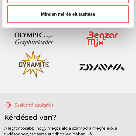
Előre is köszönjük!
Minden mérés elutasítása
Szakértő szolgálat
Kérdésed van?
A legfontosabb, hogy megtaláld a számodra megfelelő, a
tudásodhoz, tapasztalatodhoz legjobban illő