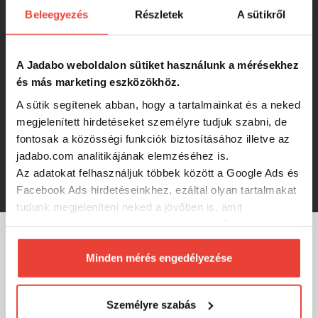
Beleegyezés
Részletek
A sütikről
By Döme TF Method Power 10db/cs.
12-es horog
A Jadabo weboldalon sütiket használunk a mérésekhez
874 Ft
és más marketing eszközökhöz.
A sütik segítenek abban, hogy a tartalmainkat és a neked
By Döme TF Power Carp 10db/cs. 12-
megjelenített hirdetéseket személyre tudjuk szabni, de
es horog
fontosak a közösségi funkciók biztosításához illetve az
jadabo.com analitikájának elemzéséhez is.
Az adatokat felhasználjuk többek között a Google Ads és
874 Ft
Facebook Ads hirdetéseinkhez, ezáltal olyan tartalmakat
tudunk megjeleníteni neked a jövőben is, amit
érdekesnek vagy hasznosnak találhatsz. Ennek a
biztosításához
arra kérünk, hogy engedd meg
MÁRKÁINK
számunkra minden mérés használatát.
Minden mérés engedélyezése
Természetesen
soha semmilyen formában nem fogunk
visszaélni ezzel és később bármikor
Személyre szabás
megváltoztathatod a döntésed ezzel kapcsolatban.