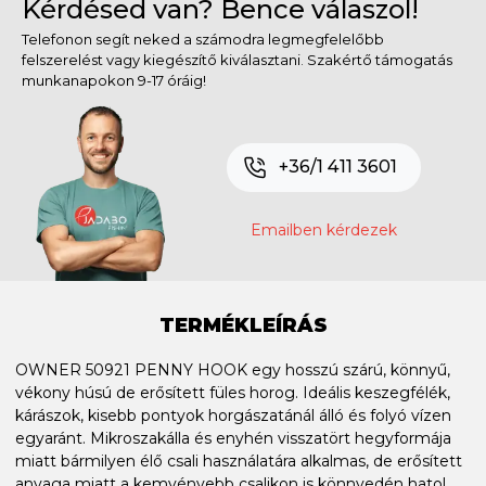
Kérdésed van? Bence válaszol!
Telefonon segít neked a számodra legmegfelelőbb
felszerelést vagy kiegészítő kiválasztani. Szakértő támogatás
munkanapokon 9-17 óráig!
+36/1 411 3601
Emailben kérdezek
TERMÉKLEÍRÁS
OWNER 50921 PENNY HOOK egy hosszú szárú, könnyű,
vékony húsú de erősített füles horog. Ideális keszegfélék,
kárászok, kisebb pontyok horgászatánál álló és folyó vízen
egyaránt. Mikroszakálla és enyhén visszatört hegyformája
miatt bármilyen élő csali használatára alkalmas, de erősített
anyaga miatt a kemyényebb csalikon is könnyedén hatol