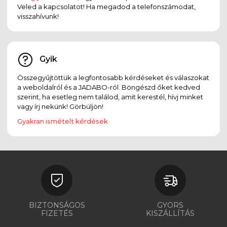
Veled a kapcsolatot! Ha megadod a telefonszámodat,
visszahívunk!
Gyik
Összegyűjtöttük a legfontosabb kérdéseket és válaszokat
a weboldalról és a JADABO-ról. Böngészd őket kedved
szerint, ha esetleg nem találod, amit kerestél, hívj minket
vagy írj nekünk! Görbüljön!
Gyakran ismételt kérdések
BIZTONSÁGOS
GYORS
FIZETÉS
KISZÁLLÍTÁS