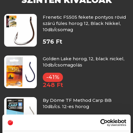
Frenetic FS505 fekete pontyos rövid
szárú füles horog 12, Black Nikkel,
10db/csomag
576 Ft
Golden Lake horog, 12, black nickel,
10db/csomagolás
-41%
248 Ft
By Döme TF Method Carp BB
10db/cs. 12-es horog
874 Ft