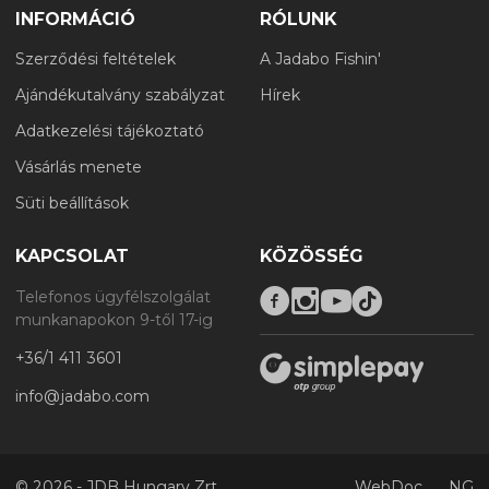
INFORMÁCIÓ
RÓLUNK
Szerződési feltételek
A Jadabo Fishin'
Ajándékutalvány szabályzat
Hírek
Adatkezelési tájékoztató
Vásárlás menete
Süti beállítások
KAPCSOLAT
KÖZÖSSÉG
Telefonos ügyfélszolgálat
munkanapokon 9-től 17-ig
+36/1 411 3601
info@jadabo.com
©
2026 - JDB Hungary Zrt.
WebDoc
NG