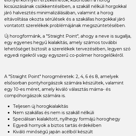
kicsúszásának csökkentésében, a szakáll nélküli horgokkal
járó halvesztés minimalizálásában, valamint a horog
eltávolítása okozta sérülések és a szakállas horgokkal járó
vontatott szerelékek problémájának megszüntetésében.
Új horogformánk, a "Straight Point", ahogy a neve is sugallja,
egy egyenes hegyű kialakítás, amely számos további
lehetőséget biztosít a szerelékek tervezésében, legyen szó
egyedi rigekről vagy egyszerű co-polimer horogelőkéről.
A "Straight Point" horogméretek: 2, 4, 6 és 8, amelyek
elsősorban pontyhorgászok számára készültek, valamint
egy 10-es méret, amely kiváló választás márna- és
compóhorgászok számára is.
Teljesen új horogkialakítás
Nem szakállas és nem is szakáll nélküli
Speciálisan kialakított, nyílhegy formájú horoghegy
Egyedi hornyok a biztos tartás érdekében
Kiváló minőségű japán acélból készült