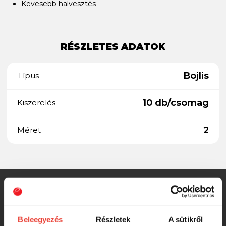
Kevesebb halvesztés
RÉSZLETES ADATOK
Bojlis
Típus
10 db/csomag
Kiszerelés
2
Méret
SZINTÉN KIVÁLÓAK
Beleegyezés
Részletek
A sütikről
HAYABUSA BIL288 NRB HOROG 02