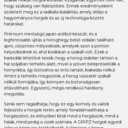
hogy szükség van fejlesztésre. Ennek eredményeként
született meg ez a radikális kialakítás, amely átlépi a
hagyományos horgok és az új technológia közötti
határokat.
Prémium minőségű japán acélból készült, és a
legfontosabb újítás a horoghegy belső oldalán található
apró, vízszintes mélyedések, amelyek azon a ponton
helyezkednek el, ahol korábban a szakáll volt. Ezek a
barázdák lehetővé teszik, hogy a horog stabilan tartson a
hal szájában terhelés alatt, mivel a szövet belepréselődik a
hornyokba, így biztosítva az erős tartást, kiakadás nélkül.
Amint a terhelés megszűnik, a horog visszatér szakáll
nélküli formájába, így könnyen és biztonságosan
eltávolítható. Egyszerű, mégis rendkívül hatékony
megoldás.
Senki sem tagadhatja, hogy ez egy komoly és valódi
fejlesztés a horgok terén, amely forradalmasíthatja a
horgászatot, és előnyöket kínál mind a horgászok, mind a
halak, mind pedig a vizek számára. A GRIPZ horgok egyedi
előnyei könnyen érzékelhetők, különösen a horog