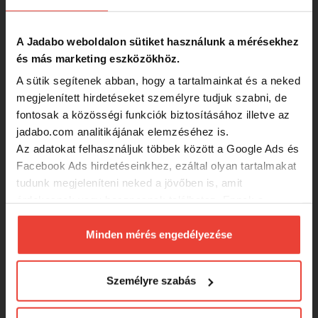
10DB
A Jadabo weboldalon sütiket használunk a mérésekhez
2 060 Ft
és más marketing eszközökhöz.
A sütik segítenek abban, hogy a tartalmainkat és a neked
Marshal Crank horog, #2, 10 db
megjelenített hirdetéseket személyre tudjuk szabni, de
fontosak a közösségi funkciók biztosításához illetve az
jadabo.com analitikájának elemzéséhez is.
Az adatokat felhasználjuk többek között a Google Ads és
1 342 Ft
Facebook Ads hirdetéseinkhez, ezáltal olyan tartalmakat
tudunk megjeleníteni neked a jövőben is, amit
Avid Carp ARMOROK HOOKS -
érdekesnek vagy hasznosnak találhatsz. Ennek a
CURVE SIZE 2 horog
biztosításához
arra kérünk, hogy engedd meg
számunkra minden mérés használatát.
Minden mérés engedélyezése
2 575 Ft
Természetesen
soha semmilyen formában nem fogunk
visszaélni ezzel és később bármikor
Személyre szabás
megváltoztathatod a döntésed ezzel kapcsolatban.
Avid Carp ARMOROK HOOKS - WIDE
Előre is köszönjük!
GAPE SIZE 2 horog