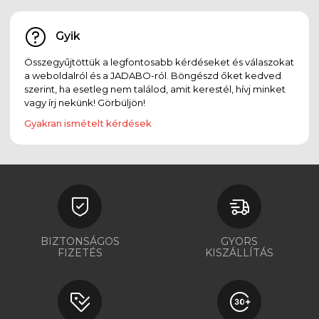
Gyik
Összegyűjtöttük a legfontosabb kérdéseket és válaszokat
a weboldalról és a JADABO-ról. Böngészd őket kedved
szerint, ha esetleg nem találod, amit kerestél, hívj minket
vagy írj nekünk! Görbüljön!
Gyakran ismételt kérdések
BIZTONSÁGOS
GYORS
FIZETÉS
KISZÁLLÍTÁS