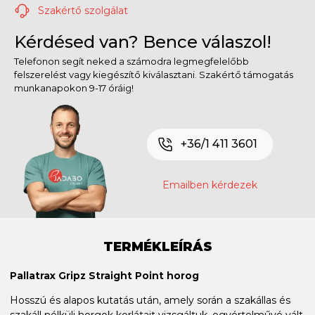
Szakértő szolgálat
Kérdésed van? Bence válaszol!
Telefonon segít neked a számodra legmegfelelőbb
felszerelést vagy kiegészítő kiválasztani. Szakértő támogatás
munkanapokon 9-17 óráig!
+36/1 411 3601
Emailben kérdezek
TERMÉKLEÍRÁS
Pallatrax Gripz Straight Point horog
Hosszú és alapos kutatás után, amely során a szakállas és
szakáll nélküli horgok korlátait vizsgáltuk, egyértelművé vált,