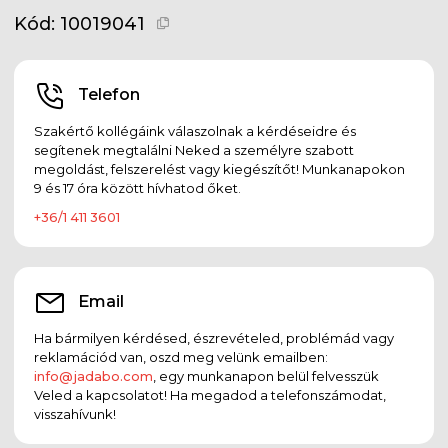
Kód:
10019041
Telefon
Szakértő kollégáink válaszolnak a kérdéseidre és
segítenek megtalálni Neked a személyre szabott
megoldást, felszerelést vagy kiegészítőt! Munkanapokon
9 és 17 óra között hívhatod őket.
+36/1 411 3601
Email
Ha bármilyen kérdésed, észrevételed, problémád vagy
reklamációd van, oszd meg velünk emailben:
info@jadabo.com
, egy munkanapon belül felvesszük
Veled a kapcsolatot! Ha megadod a telefonszámodat,
visszahívunk!