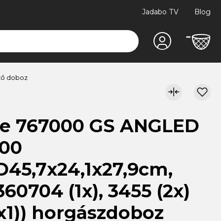
Jadabo TV
Blog
ző doboz
de 767000 GS ANGLED
00
45,7x24,1x27,9cm,
360704 (1x), 3455 (2x)
x1)) horgászdoboz