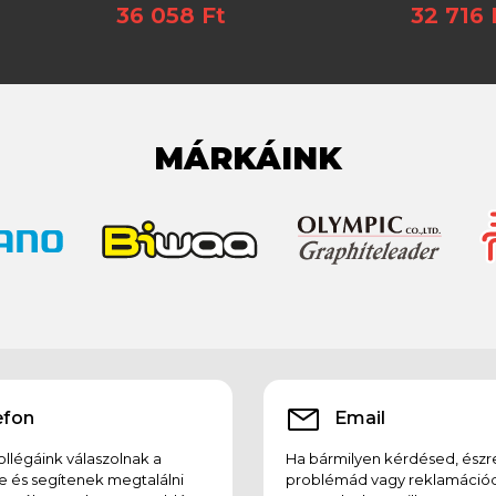
36 058 Ft
32 716 
3x 3650)
MÁRKÁINK
efon
Email
llégáink válaszolnak a
Ha bármilyen kérdésed, észr
e és segítenek megtalálni
problémád vagy reklamációd