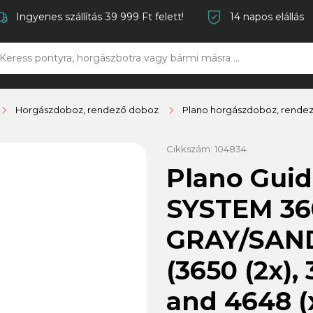
Ingyenes szállítás 39 999 Ft felett!
14 napos elállás
Horgászdoboz, rendező doboz
Plano horgászdoboz, rende
Cikkszám:
104834
Plano Gui
SYSTEM 36
GRAY/SAND
(3650 (2x), 
and 4648 (