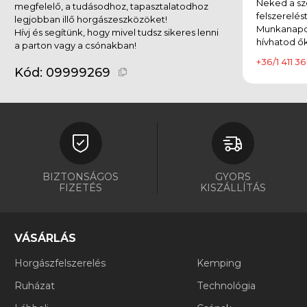
Neked a sz
megfelelő, a tudásodhoz, tapasztalatodhoz
felszerelés
legjobban illő horgászeszközöket!
Munkanapok
Hívj és segítünk, hogy mivel tudsz sikeres lenni
hívhatod ők
a parton vagy a csónakban!
+36/1 411 36
Kód:
09999269
BIZTONSÁGOS
GYORS
FIZETÉS
KISZÁLLÍTÁS
VÁSÁRLÁS
Horgászfelszerelés
Kemping
Ruházat
Technológia