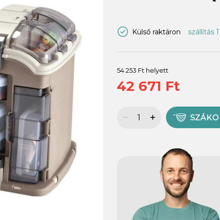
Külső raktáron
szállítás 
54 253 Ft helyett
42 671 Ft
SZÁK