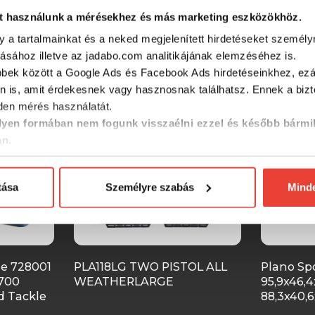
t használunk a mérésekhez és más marketing eszközökhöz.
SZINTÉN KIVÁLÓAK
y a tartalmainkat és a neked megjelenített hirdetéseket személy
tásához illetve az jadabo.com analitikájának elemzéséhez is.
bbek között a Google Ads és Facebook Ads hirdetéseinkhez, ezál
n is, amit érdekesnek vagy hasznosnak találhatsz. Ennek a biz
-21%
-22%
en mérés használatát.
yen formában nem fogunk visszaélni ezzel és később bármi
an.
tása
Személyre szabás
Mind
le 728001
PLA118LG TWO PISTOL ALL
Plano Sp
700
WEATHERLARGE
95,9x46,4
 Tackle
88,3x40,6
horgászl