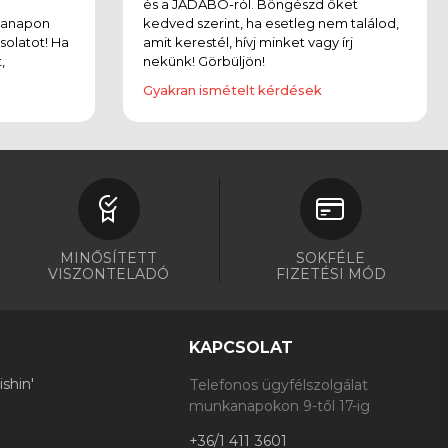
és a JADABO-ról. Böngészd őket
kanapon
kedved szerint, ha esetleg nem találod,
solatot! Ha
amit kerestél, hívj minket vagy írj
,
nekünk! Görbüljön!
Gyakran ismételt kérdések
MINŐSÍTETT
SOKFÉLE
VISZONTELADÓ
FIZETÉSI MÓD
KAPCSOLAT
shin'
Telefonos ügyfélszolgálat
munkanapokon 9-től 17-ig
+36/1 411 3601