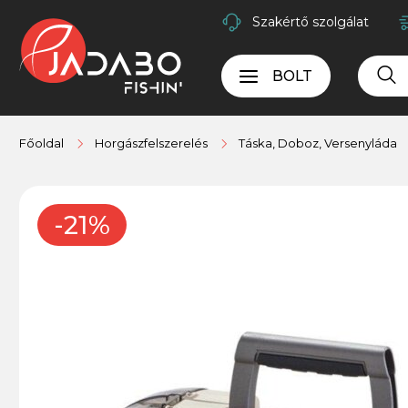
Szakértő szolgálat
BOLT
Főoldal
Horgászfelszerelés
Táska, Doboz, Versenyláda
-21%