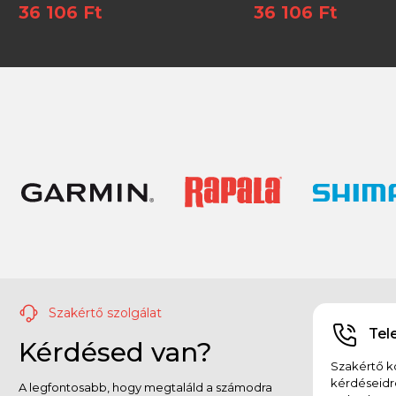
36 106 Ft
36 106 Ft
45,7x24,1x27,9cm, (
horgászdoboz
Szakértő szolgálat
Tel
Kérdésed van?
Szakértő ko
kérdéseidr
A legfontosabb, hogy megtaláld a számodra