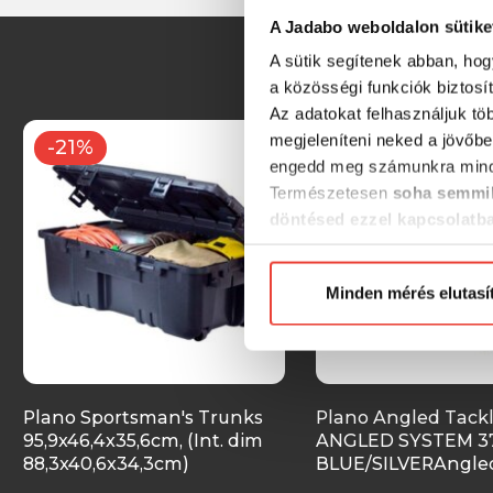
A Jadabo weboldalon sütike
A sütik segítenek abban, hog
a közösségi funkciók biztosí
Az adatokat felhasználjuk tö
megjeleníteni neked a jövőbe
-21%
-21%
engedd meg számunkra mind
Természetesen
soha semmil
döntésed ezzel kapcsolatb
Előre is köszönjük!
Minden mérés elutasí
Plano Sportsman's Trunks
Plano Angled Tack
95,9x46,4x35,6cm, (Int. dim
ANGLED SYSTEM 3
88,3x40,6x34,3cm)
BLUE/SILVERAngled
horgászláda
System 3700 ;