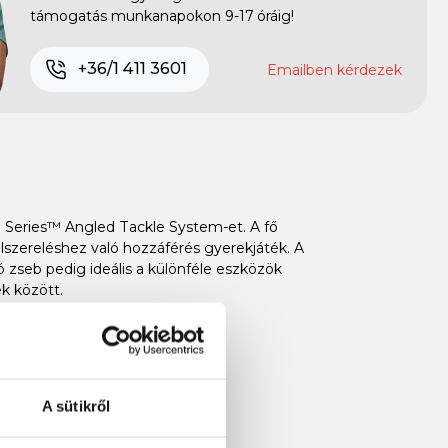
támogatás munkanapokon 9-17 óráig!
+36/1 411 3601
Emailben kérdezek
 Series™ Angled Tackle System-et. A fő
lszereléshez való hozzáférés gyerekjáték. A
ó zseb pedig ideális a különféle eszközök
ek között.
A sütikről