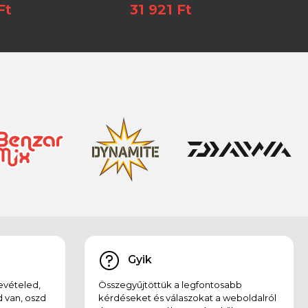
Ft
31 921 Ft
Gyik
evételed,
Összegyűjtöttük a legfontosabb
 van, oszd
kérdéseket és válaszokat a weboldalról