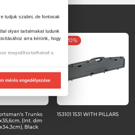
re tudjuk szabni, de fontosak
tal olyan tartalmakat tudunk
tosításához
arra kérünk, hogy
-20%
kor megváltoztathatod a
en mérés engedélyezése
ortsman's Trunks
153101 1531 WITH PILLARS
x35,6cm, (Int. dim
x34,3cm), Black
áda