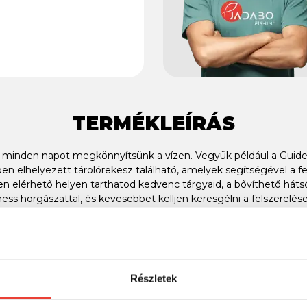
TERMÉKLEÍRÁS
minden napot megkönnyítsünk a vízen. Vegyük például a Guide
en elhelyezett tárolórekesz található, amelyek segítségével a fe
en elérhető helyen tarthatod kedvenc tárgyaid, a bővíthető háts
hess horgászattal, és kevesebbet kelljen keresgélni a felszerelés
tunk dobozokat a könnyű hozzáférés érdekében
Részletek