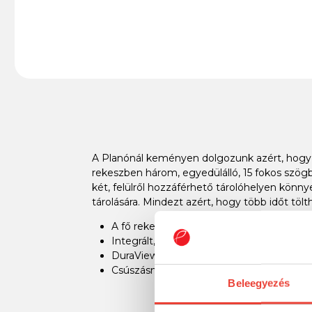
A Planónál keményen dolgozunk azért, hogy 
rekeszben három, egyedülálló, 15 fokos szögb
két, felülről hozzáférhető tárolóhelyen könny
tárolására. Mindezt azért, hogy több időt tölt
A fő rekeszben 15 fokos szögben állítha
Integrált, bővíthető hátsó zseb
DuraView™ fedelek és ajtók
Csúszásmentes gumilábak
Beleegyezés