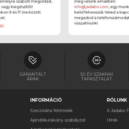
emélyre szabott megoldást,
meg velünk emailben:
t vagy kiegészítőt!
info@jadabo.com
, egy mun
on 9 és 17 óra között
belül felvesszük Veled a kapc
et.
megadod a telefonszámodat
visszahívunk!
01
GARANTÁLT
30 ÉV SZAKMAI
ÁRAK
TAPASZTALAT
INFORMÁCIÓ
RÓLUNK
Szerződési feltételek
A Jadabo Fi
Ajándékutalvány szabályzat
Hírek