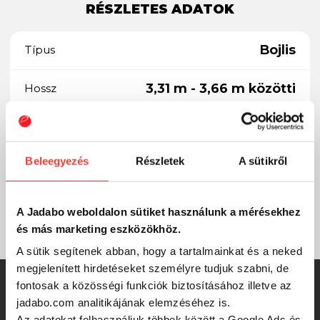
RÉSZLETES ADATOK
Bojlis
Típus
3,31 m - 3,66 m közötti
Hossz
387 g
Súly
Beleegyezés
Részletek
A sütikről
157 cm
Szállítási hossz
3
Tagok száma
A Jadabo weboldalon sütiket használunk a mérésekhez
és más marketing eszközökhöz.
A sütik segítenek abban, hogy a tartalmainkat és a neked
megjelenített hirdetéseket személyre tudjuk szabni, de
fontosak a közösségi funkciók biztosításához illetve az
SZINTÉN KIVÁLÓAK
jadabo.com analitikájának elemzéséhez is.
Az adatokat felhasználjuk többek között a Google Ads és