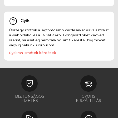
Gyik
Összegyűjtöttük a legfontosabb kérdéseket és válaszokat
a weboldalról és a JADABO-ról. Böngészd őket kedved
szerint, ha esetleg nem találod, amit kerestél, hívj minket
vagy írj nekünk! Görbüljön!
Gyakran ismételt kérdések
BIZTONSÁGOS
GYORS
FIZETÉS
KISZÁLLÍTÁS