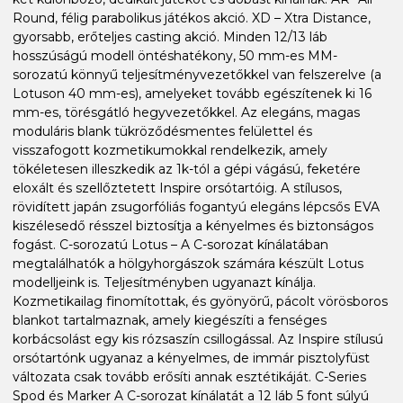
Round, félig parabolikus játékos akció. XD – Xtra Distance,
gyorsabb, erőteljes casting akció. Minden 12/13 láb
hosszúságú modell öntéshatékony, 50 mm-es MM-
sorozatú könnyű teljesítményvezetőkkel van felszerelve (a
Lotuson 40 mm-es), amelyeket tovább egészítenek ki 16
mm-es, törésgátló hegyvezetőkkel. Az elegáns, magas
moduláris blank tükröződésmentes felülettel és
visszafogott kozmetikumokkal rendelkezik, amely
tökéletesen illeszkedik az 1k-tól a gépi vágású, feketére
eloxált és szellőztetett Inspire orsótartóig. A stílusos,
rövidített japán zsugorfóliás fogantyú elegáns lépcsős EVA
kiszélesedő résszel biztosítja a kényelmes és biztonságos
fogást. C-sorozatú Lotus – A C-sorozat kínálatában
megtalálhatók a hölgyhorgászok számára készült Lotus
modelljeink is. Teljesítményben ugyanazt kínálja.
Kozmetikailag finomítottak, és gyönyörű, pácolt vörösboros
blankot tartalmaznak, amely kiegészíti a fenséges
korbácsolást egy kis rózsaszín csillogással. Az Inspire stílusú
orsótartónk ugyanaz a kényelmes, de immár pisztolyfüst
változata csak tovább erősíti annak esztétikáját. C-Series
Spod és Marker A C-sorozat kínálatát a 12 láb 5 font súlyú