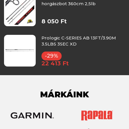
horgászbot 360cm 2,5lb
8 050 Ft
Prologic C-SERIES AB 13FT/3.90M
3.5LBS 3SEC XD
-29%
22 413 Ft
MÁRKÁINK