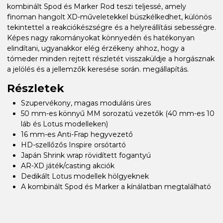
kombinált Spod és Marker Rod teszi teljessé, amely
finoman hangolt XD-műveletekkel büszkélkedhet, különös
tekintettel a reakciókészségre és a helyreállítási sebességre.
Képes nagy rakományokat könnyedén és hatékonyan
elindítani, ugyanakkor elég érzékeny ahhoz, hogy a
tómeder minden rejtett részletét visszaküldje a horgásznak
a jelölés és a jellemzők keresése során. megállapítás.
Részletek
Szupervékony, magas moduláris üres
50 mm-es könnyű MM sorozatú vezetők (40 mm-es 10
láb és Lotus modelleken)
16 mm-es Anti-Frap hegyvezető
HD-szellőzős Inspire orsótartó
Japán Shrink wrap rövidített fogantyú
AR-XD játék/casting akciók
Dedikált Lotus modellek hölgyeknek
A kombinált Spod és Marker a kínálatban megtalálható