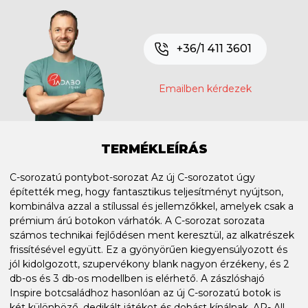
+36/1 411 3601
Emailben kérdezek
TERMÉKLEÍRÁS
C-sorozatú pontybot-sorozat Az új C-sorozatot úgy
építették meg, hogy fantasztikus teljesítményt nyújtson,
kombinálva azzal a stílussal és jellemzőkkel, amelyek csak a
prémium árú botokon várhatók. A C-sorozat sorozata
számos technikai fejlődésen ment keresztül, az alkatrészek
frissítésével együtt. Ez a gyönyörűen kiegyensúlyozott és
jól kidolgozott, szupervékony blank nagyon érzékeny, és 2
db-os és 3 db-os modellben is elérhető. A zászlóshajó
Inspire botcsaládhoz hasonlóan az új C-sorozatú botok is
két különböző, dedikált játékot és dobást kínálnak. AR- All