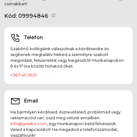
csónakban!
Kód:
09994846
Telefon
Szakértő kollégáink válaszolnak a kérdéseidre és
segítenek megtalálni Neked a személyre szabott
megoldást, felszerelést vagy kiegészítőt! Munkanapokon
9 és 17 óra között hívhatod őket.
+36/1 411 3601
Email
Ha bármilyen kérdésed, észrevételed, problémád vagy
reklamációd van, oszd meg velünk emailben:
info@jadabo.com
, egy munkanapon belül felvesszük
Veled a kapcsolatot! Ha megadod a telefonszámodat,
visszahívunk!