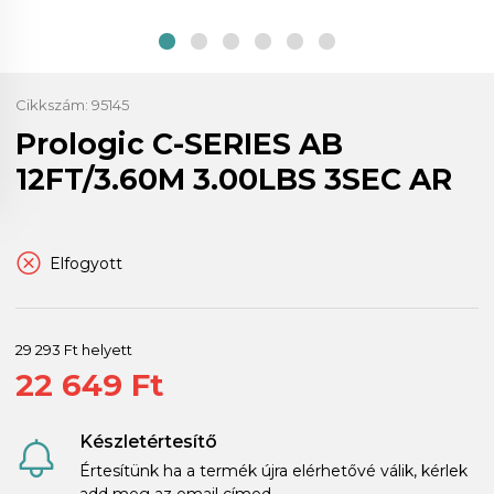
Cikkszám:
95145
Prologic C-SERIES AB
12FT/3.60M 3.00LBS 3SEC AR
Elfogyott
29 293 Ft helyett
22 649 Ft
Készletértesítő
Értesítünk ha a termék újra elérhetővé válik, kérlek
add meg az email címed.