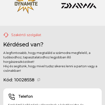
Szakértő szolgálat
Kérdésed van?
A legfontosabb, hogy megtaláld a számodra megfelelő, a
tudásodhoz, tapasztalatodhoz legjobban illő
horgászeszközöket!
Hívj és segítünk, hogy mivel tudsz sikeres lenni a parton vagy a
csónakban!
Kód:
10028558
Telefon
Szakértő kollégáink válaszolnak a kérdéseidre és