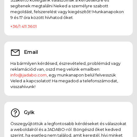
segítenek megtalálni Neked a személyre szabott
megoldást, felszerelést vagy kiegészítőt! Munkanapokon
9 és 17 óra között hívhatod őket.
+36/1 411 3601
Email
Ha bármilyen kérdésed, észrevételed, problémád vagy
reklamációd van, oszd meg velünk emailben:
info@jadabo.com
, egy munkanapon belül felvesszük
Veled a kapcsolatot! Ha megadod a telefonszámodat,
visszahívunk!
Gyik
Összegyűjtöttük a legfontosabb kérdéseket és válaszokat
a weboldalról és a JADABO-ról. Böngészd őket kedved
szerint, ha esetleg nem találod, amit kerestél, hívj minket