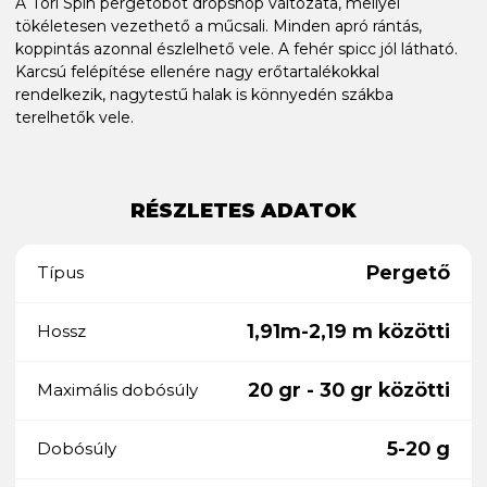
A Tori Spin pergetőbot dropshop változata, mellyel
tökéletesen vezethető a műcsali. Minden apró rántás,
koppintás azonnal észlelhető vele. A fehér spicc jól látható.
Karcsú felépítése ellenére nagy erőtartalékokkal
rendelkezik, nagytestű halak is könnyedén szákba
terelhetők vele.
RÉSZLETES ADATOK
Pergető
Típus
1,91m-2,19 m közötti
Hossz
20 gr - 30 gr közötti
Maximális dobósúly
5-20 g
Dobósúly