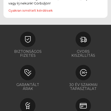
vagy írj nekünk! Görbüljön!
Gyakran ismételt kérdések
BIZTONSÁGOS
GYORS
FIZETÉS
KISZÁLLÍTÁS
GARANTÁLT
30 ÉV SZAKMAI
ÁRAK
TAPASZTALAT