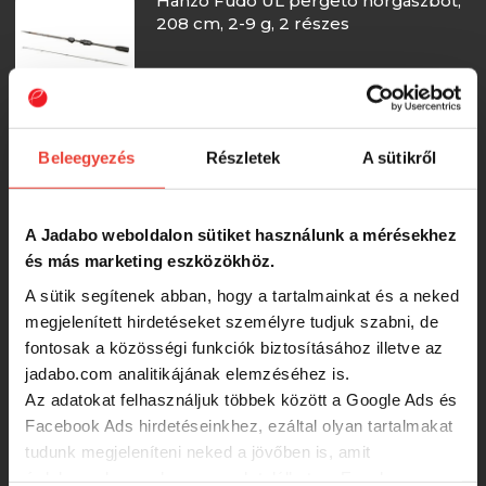
Hanzo Fudo UL pergető horgászbot,
208 cm, 2-9 g, 2 részes
12 060 Ft
Hanzo Budo Spin pergető
Beleegyezés
Részletek
A sütikről
horgászbot, 240 cm, 5-20 g, 2 részes
A Jadabo weboldalon sütiket használunk a mérésekhez
11 540 Ft
és más marketing eszközökhöz.
A sütik segítenek abban, hogy a tartalmainkat és a neked
Hanzo Budo Spin pergető
megjelenített hirdetéseket személyre tudjuk szabni, de
horgászbot, 210 cm, 3-12 g, 2 részes
fontosak a közösségi funkciók biztosításához illetve az
jadabo.com analitikájának elemzéséhez is.
9 560 Ft
Az adatokat felhasználjuk többek között a Google Ads és
Facebook Ads hirdetéseinkhez, ezáltal olyan tartalmakat
tudunk megjeleníteni neked a jövőben is, amit
Silstar Rc5 Japan Spin Light 2,15m 5-
érdekesnek vagy hasznosnak találhatsz. Ennek a
20g