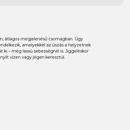
tlen, átlagos megjelenésű csomagban. Úgy
rendelkezik, amelyekkel az úszás a helyzetnek
 ki – még lassú sebességnél is. Jiggeléskor
 nyílt vízen vagy jégen keresztül.