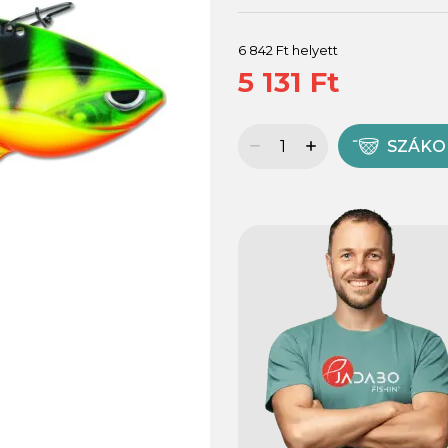
6 842 Ft helyett
5 131 Ft
SZÁK