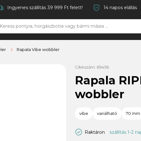
Ingyenes szállítás 39 999 Ft felett!
14 napos elállás
ler
Rapala Vibe wobbler
Cikkszám:
69456
Rapala RI
wobbler
vibe
variálható
70 mm
Raktáron
szállítás 1-2 n