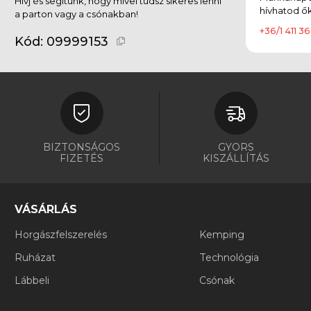
Hívj és segítünk, hogy mivel tudsz sikeres lenni
hívhatod ők
a parton vagy a csónakban!
+36/1 411 36
Kód:
09999153
BIZTONSÁGOS
GYORS
FIZETÉS
KISZÁLLÍTÁS
VÁSÁRLÁS
Horgászfelszerelés
Kemping
Ruházat
Technológia
Lábbeli
Csónak