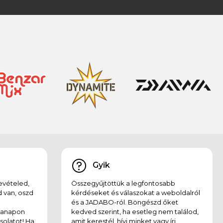
Gyik
evételed,
Összegyűjtöttük a legfontosabb
 van, oszd
kérdéseket és válaszokat a weboldalról
és a JADABO-ról. Böngészd őket
kanapon
kedved szerint, ha esetleg nem találod,
solatot! Ha
amit kerestél, hívj minket vagy írj