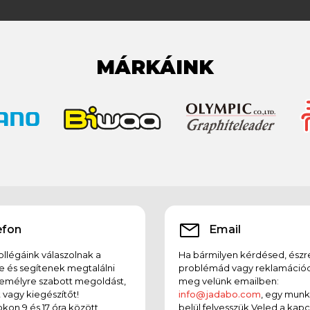
MÁRKÁINK
efon
Email
llégáink válaszolnak a
Ha bármilyen kérdésed, észr
e és segítenek megtalálni
problémád vagy reklamációd
emélyre szabott megoldást,
meg velünk emailben:
t vagy kiegészítőt!
info@jadabo.com
, egy mun
on 9 és 17 óra között
belül felvesszük Veled a kapc