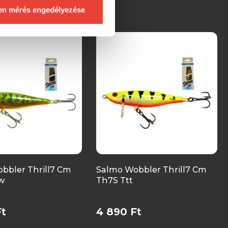
en mérés engedélyezése
bbler Thrill7 Cm
Salmo Wobbler Thrill7 Cm
w
Th7S Ttt
Ft
4 890 Ft