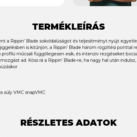
TERMÉKLEÍRÁS
ént a Rippin’ Blade sokoldalúságot és teljesítményt nyújt egye
iggelésben is kitűnjön, a Rippin’ Blade három rögzítési ponttal 
rofilú műcsali függőlegesen esik, és intenzív rezgéseket bocsát
a mozgást ad. Köss rá a Rippin’ Blade-re, ha nagy hal után indulsz,
húzáskor
has súly VMC snapVMC
RÉSZLETES ADATOK