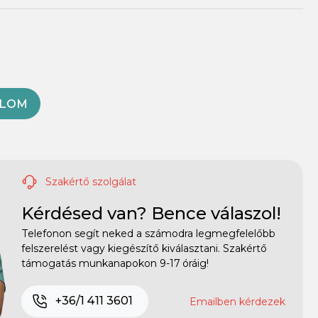
OLOM
Szakértő szolgálat
Kérdésed van? Bence válaszol!
Telefonon segít neked a számodra legmegfelelőbb
felszerelést vagy kiegészítő kiválasztani. Szakértő
támogatás munkanapokon 9-17 óráig!
+36/1 411 3601
Emailben kérdezek