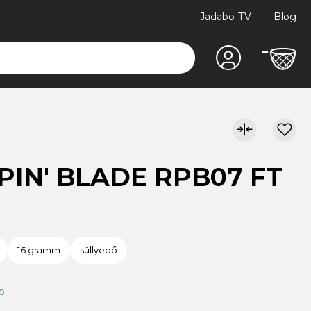
Jadabo TV
Blog
PPIN' BLADE RPB07 FT
16 gramm
süllyedő
ap