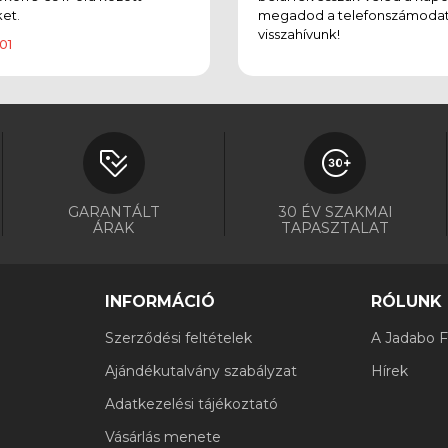
et.
megadod a telefonszámodat
visszahívunk!
01
GARANTÁLT
30 ÉV SZAKMAI
ÁRAK
TAPASZTALAT
INFORMÁCIÓ
RÓLUNK
Szerződési feltételek
A Jadabo Fi
Ajándékutalvány szabályzat
Hírek
Adatkezelési tájékoztató
Vásárlás menete