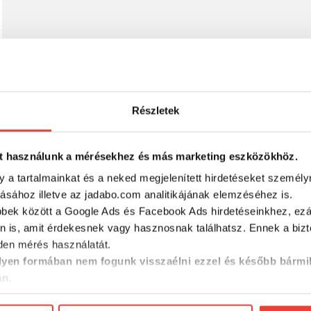
Részletek
t használunk a mérésekhez és más marketing eszközökhöz.
y a tartalmainkat és a neked megjelenített hirdetéseket személy
tásához illetve az jadabo.com analitikájának elemzéséhez is.
bbek között a Google Ads és Facebook Ads hirdetéseinkhez, ezál
n is, amit érdekesnek vagy hasznosnak találhatsz. Ennek a biz
en mérés használatát.
yen formában nem fogunk visszaélni ezzel és később bármi
an.