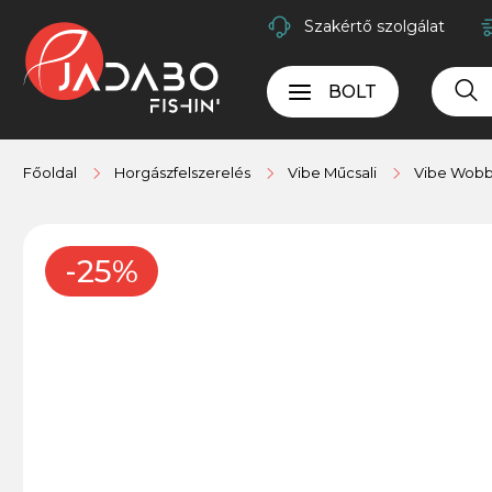
Szakértő szolgálat
BOLT
Főoldal
Horgászfelszerelés
Vibe Műcsali
Vibe Wobb
-25%