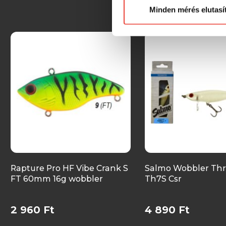
Minden mérés elutasí
Rapture Pro HF Vibe Crank S
Salmo Wobbler Thri
FT 60mm 16g wobbler
Th7S Csr
2 960 Ft
4 890 Ft