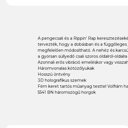
A pengecsali és a Rippin’ Rap keresztezések
tervezték, hogy a dobásban és a függőleges j
megfelelően módosítható. A nehéz és karcsú p
a gyorsan süllyedő csali szoros oldalról-oldalr
Azonnali erős vibráció emeléskor vagy vissza
Háromvonalas kötözőlyukak
Hosszú öntvény
3D holografikus szemek
Fém keret tartós műanyag testtel Volfrám 
5541 BN háromszögű horgok