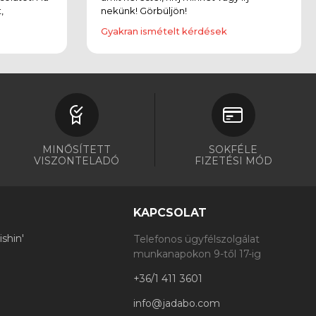
,
nekünk! Görbüljön!
Gyakran ismételt kérdések
MINŐSÍTETT
SOKFÉLE
VISZONTELADÓ
FIZETÉSI MÓD
KAPCSOLAT
shin'
Telefonos ügyfélszolgálat
munkanapokon 9-től 17-ig
+36/1 411 3601
info@jadabo.com