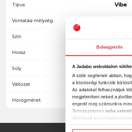
Vibe
Típus
Variálható
Vontatási mélység
FT
Szín
Beleegyezés
70 mm
Hossz
A Jadabo weboldalon sütike
16 gramm
Súly
A sütik segítenek abban, hog
a közösségi funkciók biztosí
Süllyedő
Változat
Az adatokat felhasználjuk tö
megjeleníteni neked a jövőbe
6
Horogméret
engedd meg számunkra mind
Természetesen
soha semmil
döntésed ezzel kapcsolatb
Előre is köszönjük!