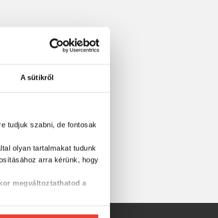
A sütikről
re tudjuk szabni, de fontosak
tal olyan tartalmakat tudunk
tosításához
arra kérünk, hogy
kor megváltoztathatod a