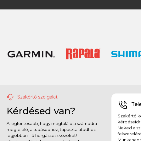
Szakértő szolgálat
Tel
Kérdésed van?
Szakértő ko
kérdéseidr
A legfontosabb, hogy megtaláld a számodra
Neked a sz
megfelelő, a tudásodhoz, tapasztalatodhoz
felszerelés
legjobban illő horgászeszközöket!
Munkanapok