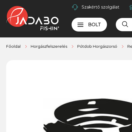
Szakértő szolgálat
BOLT
Főoldal
Horgászfelszerelés
Pótdob Horgászorsó
Re