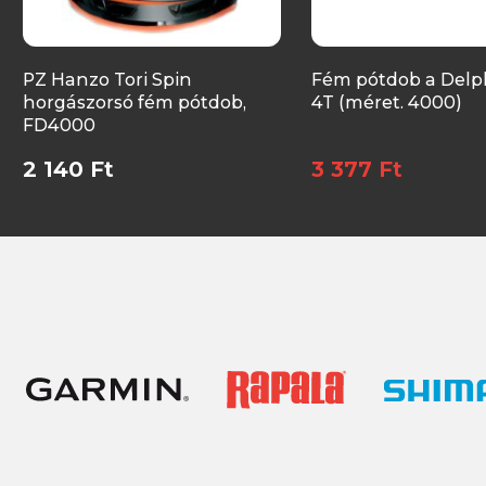
PZ Hanzo Tori Spin
Fém pótdob a Delph
horgászorsó fém pótdob,
4T (méret. 4000)
FD4000
2 140 Ft
3 377 Ft