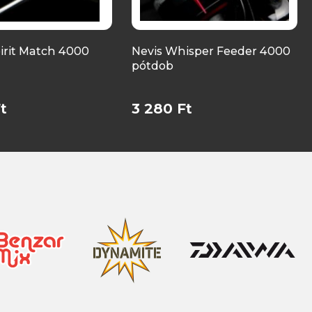
irit Match 4000
Nevis Whisper Feeder 4000
pótdob
t
3 280 Ft