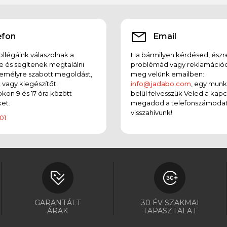
efon
Email
llégáink válaszolnak a
Ha bármilyen kérdésed, észr
e és segítenek megtalálni
problémád vagy reklamációd
emélyre szabott megoldást,
meg velünk emailben:
t vagy kiegészítőt!
info@jadabo.com
, egy mun
on 9 és 17 óra között
belül felvesszük Veled a kapc
et.
megadod a telefonszámodat
visszahívunk!
01
GARANTÁLT
30 ÉV SZAKMAI
ÁRAK
TAPASZTALAT