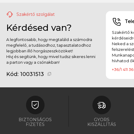
Szakértő szolgálat
Tel
Kérdésed van?
Szakértő ko
kérdéseidr
A legfontosabb, hogy megtaláld a számodra
Neked a sz
megfelelő, a tudásodhoz, tapasztalatodhoz
felszerelés
legjobban illő horgászeszközöket!
Munkanapok
Hívj és segítünk, hogy mivel tudsz sikeres lenni
hívhatod ők
a parton vagy a csónakban!
+36/1 411 36
Kód:
10031513
BIZTONSÁGOS
GYORS
FIZETÉS
KISZÁLLÍTÁS