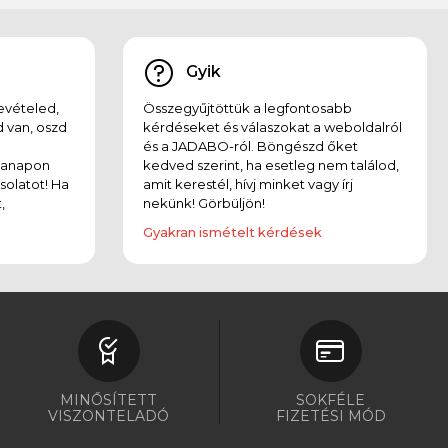
Gyik
evételed,
Összegyűjtöttük a legfontosabb
 van, oszd
kérdéseket és válaszokat a weboldalról
és a JADABO-ról. Böngészd őket
kanapon
kedved szerint, ha esetleg nem találod,
solatot! Ha
amit kerestél, hívj minket vagy írj
,
nekünk! Görbüljön!
Gyakran ismételt kérdések
MINŐSÍTETT
SOKFÉLE
VISZONTELADÓ
FIZETÉSI MÓD