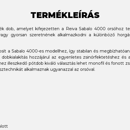
TERMÉKLEÍRÁS
k dob, amelyet kifejezetten a Reiva Sabalo 4000 orsóhoz terv
, vagy gyorsan szeretnének alkalmazkodni a különböző horgá
ztosít a Sabalo 4000-es modellhez, így stabilan és megbízhatóa
 dobkialakítás hozzájárul az egyenletes zsinórfektetéshez és
 illeszkedő pótdob kiváló választás lehet monofil és fonott zsin
sztechnikát alkalmaznak ugyanazzal az orsóval.
lott