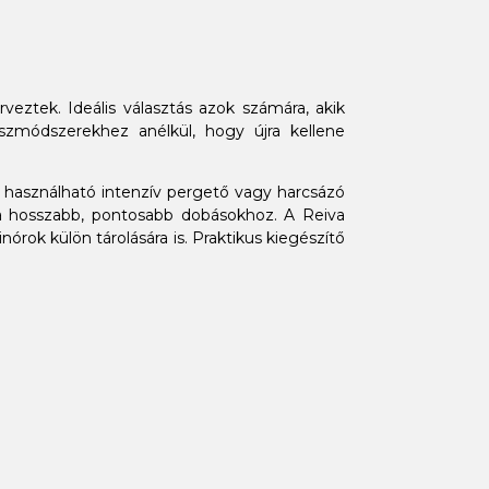
eztek. Ideális választás azok számára, akik
szmódszerekhez anélkül, hogy újra kellene
n használható intenzív pergető vagy harcsázó
 a hosszabb, pontosabb dobásokhoz. A Reiva
órok külön tárolására is. Praktikus kiegészítő