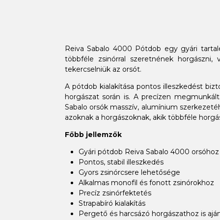
Reiva Sabalo 4000 Pótdob egy gyári tartalé
többféle zsinórral szeretnének horgászni
tekercselniük az orsót.
A pótdob kialakítása pontos illeszkedést bi
horgászat során is. A precízen megmunkált
Sabalo orsók masszív, alumínium szerkezetéhez
azoknak a horgászoknak, akik többféle horgá
Főbb jellemzők
Gyári pótdob Reiva Sabalo 4000 orsóhoz
Pontos, stabil illeszkedés
Gyors zsinórcsere lehetősége
Alkalmas monofil és fonott zsinórokhoz
Precíz zsinórfektetés
Strapabíró kialakítás
Pergető és harcsázó horgászathoz is aján