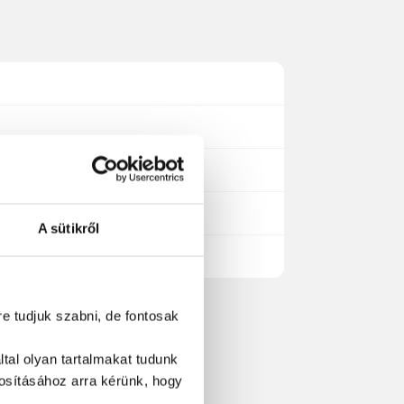
A sütikről
at
re tudjuk szabni, de fontosak
tal olyan tartalmakat tudunk
tosításához
arra kérünk, hogy