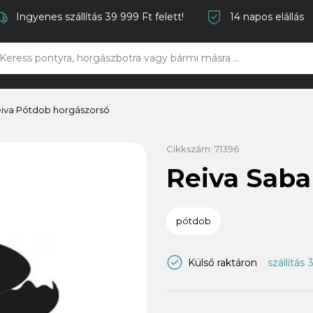
Ingyenes szállítás 39 999 Ft felett!
14 napos elállás
iva Pótdob horgászorsó
Cikkszám:
71396
Reiva Saba
pótdob
Külső raktáron
szállítás 