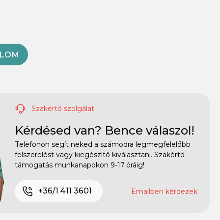
OLOM
Szakértő szolgálat
Kérdésed van? Bence válaszol!
Telefonon segít neked a számodra legmegfelelőbb
felszerelést vagy kiegészítő kiválasztani. Szakértő
támogatás munkanapokon 9-17 óráig!
+36/1 411 3601
Emailben kérdezek