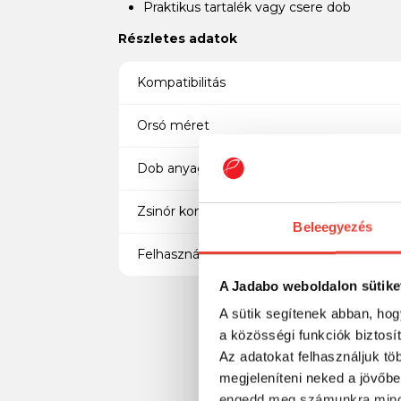
Praktikus tartalék vagy csere dob
Részletes adatok
Kompatibilitás
Orsó méret
Dob anyaga
Zsinór kompatibilitás
Beleegyezés
Felhasználás
A Jadabo weboldalon sütike
A sütik segítenek abban, hog
a közösségi funkciók biztosí
Az adatokat felhasználjuk tö
megjeleníteni neked a jövőbe
engedd meg számunkra mind