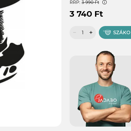
RRP:
3 990 Ft
3 740 Ft
SZÁK