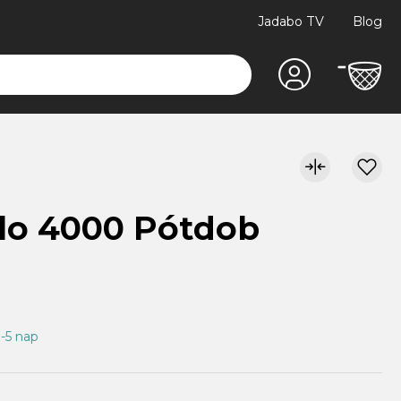
Jadabo TV
Blog
lo 4000 Pótdob
3-5 nap