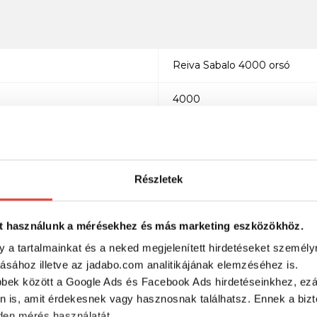
Reiva Sabalo 4000 orsó
4000
Alumínium
Monofil és fonott zsinór
Részletek
Pergető és harcsázó horgász
t használunk a mérésekhez és más marketing eszközökhöz.
y a tartalmainkat és a neked megjelenített hirdetéseket személy
tásához illetve az jadabo.com analitikájának elemzéséhez is.
bbek között a Google Ads és Facebook Ads hirdetéseinkhez, ezál
RÉSZLETES ADATOK
n is, amit érdekesnek vagy hasznosnak találhatsz. Ennek a biz
en mérés használatát.