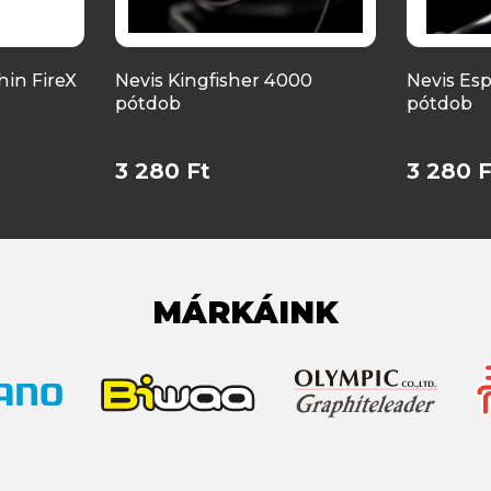
in FireX
Nevis Kingfisher 4000
Nevis Esp
pótdob
pótdob
3 280 Ft
3 280 F
MÁRKÁINK