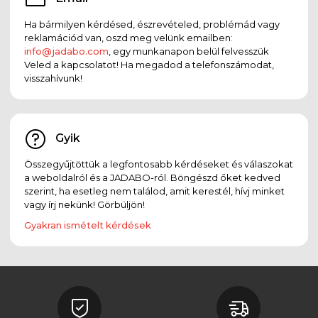
Ha bármilyen kérdésed, észrevételed, problémád vagy
reklamációd van, oszd meg velünk emailben:
info@jadabo.com
, egy munkanapon belül felvesszük
Veled a kapcsolatot! Ha megadod a telefonszámodat,
visszahívunk!
Gyik
Összegyűjtöttük a legfontosabb kérdéseket és válaszokat
a weboldalról és a JADABO-ról. Böngészd őket kedved
szerint, ha esetleg nem találod, amit kerestél, hívj minket
vagy írj nekünk! Görbüljön!
Gyakran ismételt kérdések