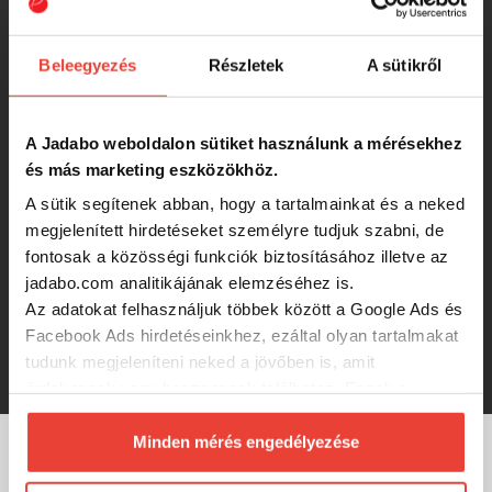
828 Ft
Beleegyezés
Részletek
A sütikről
Reiva Offset Worm Big eye 5/0 3db/cs
A Jadabo weboldalon sütiket használunk a mérésekhez
és más marketing eszközökhöz.
-17%
A sütik segítenek abban, hogy a tartalmainkat és a neked
821 Ft
megjelenített hirdetéseket személyre tudjuk szabni, de
fontosak a közösségi funkciók biztosításához illetve az
Reiva Ultra Strong Jig fej 5/0-18g
jadabo.com analitikájának elemzéséhez is.
3db/cs
Az adatokat felhasználjuk többek között a Google Ads és
Facebook Ads hirdetéseinkhez, ezáltal olyan tartalmakat
821 Ft
tudunk megjeleníteni neked a jövőben is, amit
érdekesnek vagy hasznosnak találhatsz. Ennek a
biztosításához
arra kérünk, hogy engedd meg
számunkra minden mérés használatát.
Minden mérés engedélyezése
Természetesen
soha semmilyen formában nem fogunk
MÁRKÁINK