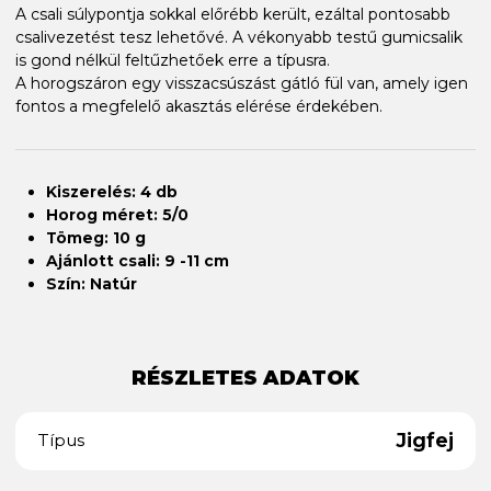
A csali súlypontja sokkal előrébb került, ezáltal pontosabb
csalivezetést tesz lehetővé. A vékonyabb testű gumicsalik
is gond nélkül feltűzhetőek erre a típusra.
A horogszáron egy visszacsúszást gátló fül van, amely igen
fontos a megfelelő akasztás elérése érdekében.
Kiszerelés: 4 db
Horog méret: 5/0
Tömeg: 10 g
Ajánlott csali: 9 -11 cm
Szín: Natúr
RÉSZLETES ADATOK
Jigfej
Típus