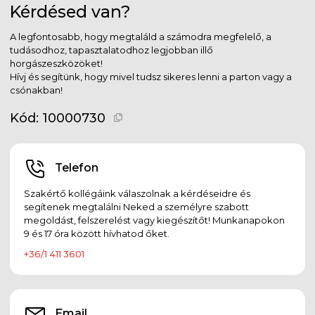
Kérdésed van?
A legfontosabb, hogy megtaláld a számodra megfelelő, a
tudásodhoz, tapasztalatodhoz legjobban illő
horgászeszközöket!
Hívj és segítünk, hogy mivel tudsz sikeres lenni a parton vagy a
csónakban!
Kód:
10000730
Telefon
Szakértő kollégáink válaszolnak a kérdéseidre és
segítenek megtalálni Neked a személyre szabott
megoldást, felszerelést vagy kiegészítőt! Munkanapokon
9 és 17 óra között hívhatod őket.
+36/1 411 3601
Email