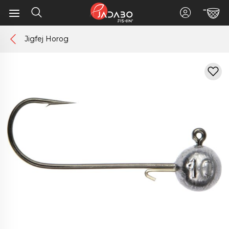
Jigfej Horog