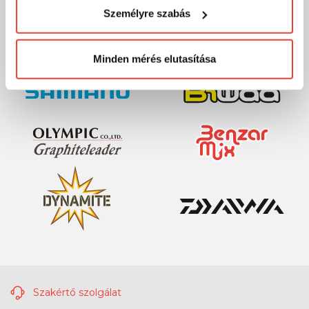
visszaélni ezzel és később bármikor
Személyre szabás
megváltoztathatod a döntésed ezzel kapcsolatban.
Előre is köszönjük!
Minden mérés elutasítása
Szakértő szolgálat