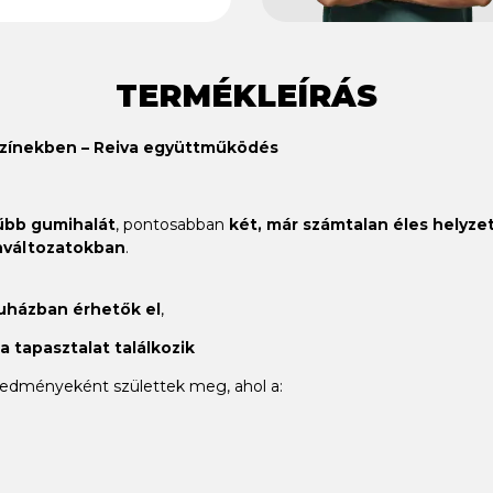
TERMÉKLEÍRÁS
színekben – Reiva együttműködés
űbb gumihalát
, pontosabban
két, már számtalan éles helyzet
ínváltozatokban
.
házban érhetők el
,
 tapasztalat találkozik
edményeként születtek meg, ahol a: