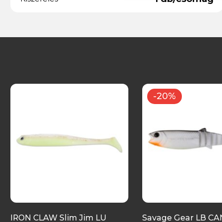
-20%
IRON CLAW Slim Jim LU
Savage Gear LB C