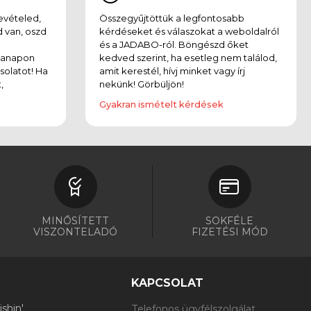
evételed,
Összegyűjtöttük a legfontosabb
 van, oszd
kérdéseket és válaszokat a weboldalról
és a JADABO-ról. Böngészd őket
kanapon
kedved szerint, ha esetleg nem találod,
solatot! Ha
amit kerestél, hívj minket vagy írj
,
nekünk! Görbüljön!
Gyakran ismételt kérdések
MINŐSÍTETT
SOKFÉLE
VISZONTELADÓ
FIZETÉSI MÓD
KAPCSOLAT
shin'
Telefonos ügyfélszolgálat