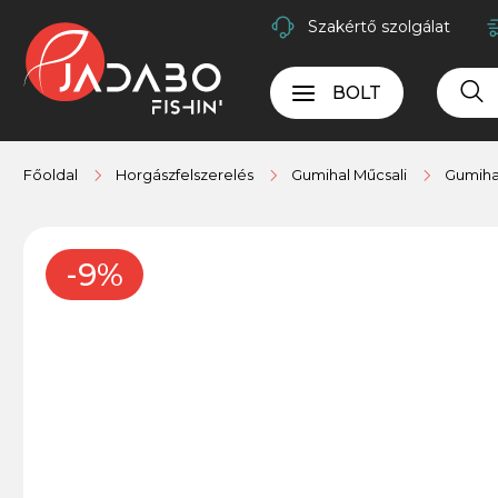
Szakértő szolgálat
BOLT
Főoldal
Horgászfelszerelés
Gumihal Műcsali
Gumihal
-9%