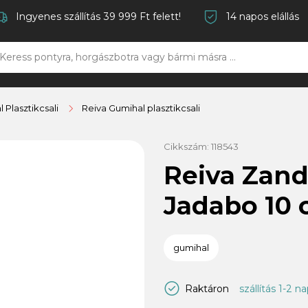
Ingyenes szállítás 39 999 Ft felett!
14 napos elállás
 Plasztikcsali
Reiva Gumihal plasztikcsali
Cikkszám:
118543
Reiva Zand
Jadabo 10
gumihal
Raktáron
szállítás 1-2 n