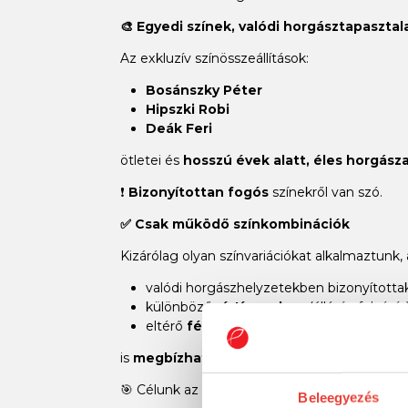
🎨 Egyedi színek, valódi horgásztapasztal
Az exkluzív színösszeállítások:
Bosánszky Péter
Hipszki Robi
Deák Feri
ötletei és
hosszú évek alatt, éles horgász
❗
Bizonyítottan fogós
színekről van szó.
✅ Csak működő színkombinációk
Kizárólag olyan színvariációkat alkalmaztunk,
valódi horgászhelyzetekben bizonyította
különböző
víztípusokon
(állóvíz, folyóvíz
eltérő
fényviszonyok között
is
megbízhatóan teljesítenek
.
🎯 Célunk az volt, hogy
a lehető legeredm
Beleegyezés