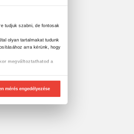
re tudjuk szabni, de fontosak
tal olyan tartalmakat tudunk
tosításához
arra kérünk, hogy
kor megváltoztathatod a
en mérés engedélyezése