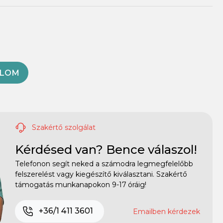
OLOM
Szakértő szolgálat
Kérdésed van? Bence válaszol!
Telefonon segít neked a számodra legmegfelelőbb
felszerelést vagy kiegészítő kiválasztani. Szakértő
támogatás munkanapokon 9-17 óráig!
+36/1 411 3601
Emailben kérdezek