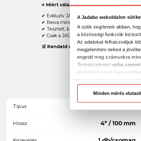
⭐ Miért válaszd ezeket a gumihalakat?
✔ Exkluzív JADABO színek
A Jadabo weboldalon sütike
✔ Reiva minőség
A sütik segítenek abban, hog
✔ Tesztelt, bevált formák
a közösségi funkciók biztosí
✔ Csak a JADABO webáruházban elérhető
Az adatokat felhasználjuk tö
🛒 Rendeld meg most, és horgássz olyan g
megjeleníteni neked a jövőbe
engedd meg számunkra mind
Természetesen
soha semmil
döntésed ezzel kapcsolatb
Előre is köszönjük!
Minden mérés elutasí
Gumihal
Típus
4" / 100 mm
Hossz
1 db/csomag
Kiszerelés