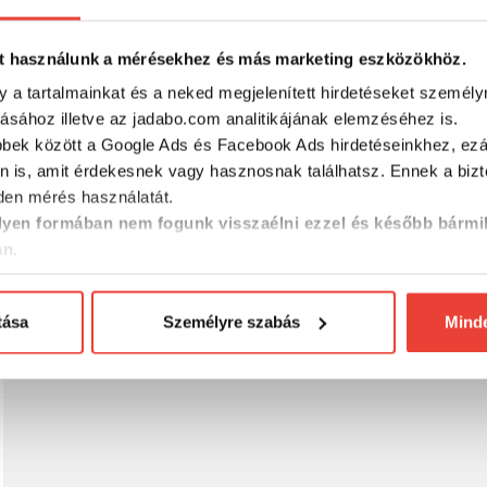
t használunk a mérésekhez és más marketing eszközökhöz.
y a tartalmainkat és a neked megjelenített hirdetéseket személy
tásához illetve az jadabo.com analitikájának elemzéséhez is.
bbek között a Google Ads és Facebook Ads hirdetéseinkhez, ezál
umihallal, amit nem találsz meg máshol!
n is, amit érdekesnek vagy hasznosnak találhatsz. Ennek a biz
en mérés használatát.
yen formában nem fogunk visszaélni ezzel és később bármi
an.
RÉSZLETES ADATOK
tása
Személyre szabás
Mind