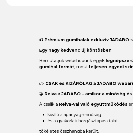
🎣 Prémium gumihalak exkluzív JADABO 
Egy nagy kedvenc új köntösben
Bemutatjuk webshopunk egyik
legnépszer
gumihal formát
, most
teljesen egyedi sz
👉
CSAK és KIZÁRÓLAG a JADABO webáru
🤝 Reiva × JADABO – amikor a minőség és a
A csalik a
Reiva-val való együttműködés
er
kiváló alapanyag-minőség
és a gyakorlati horgásztapasztalat
tökéletes összhangba került.