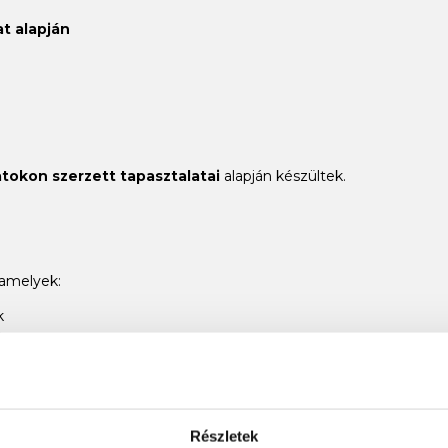
at alapján
atokon szerzett tapasztalatai
alapján készültek.
 amelyek:
k
)
ényesebb gumihalakat
kínáljuk, kompromisszumok nélkül.
Részletek