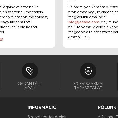
llégáink válaszolnak a
Ha bármilyen kérdésed, észr
e és segítenek megtalálni
problémád vagy reklamációd
emélyre szabott megoldást,
meg velünk emailben:
t vagy kiegészítőt!
info@jadabo.com
, egy mun
on 9 és 17 óra között
belül felvesszük Veled a kapc
et.
megadod a telefonszámodat
visszahívunk!
01
GARANTÁLT
30 ÉV SZAKMAI
ÁRAK
TAPASZTALAT
INFORMÁCIÓ
RÓLUNK
Szerződési feltételek
A Jadabo Fi