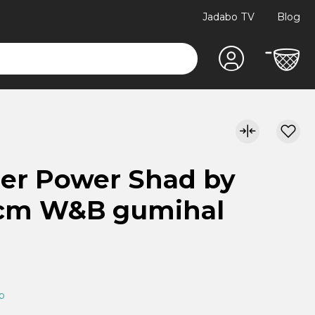
Jadabo TV
Blog
er Power Shad by
 cm W&B gumihal
ap