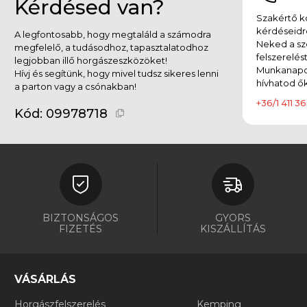
Kérdésed van?
Szakértő ko
kérdéseidr
A legfontosabb, hogy megtaláld a számodra
Neked a sz
megfelelő, a tudásodhoz, tapasztalatodhoz
felszerelés
legjobban illő horgászeszközöket!
Munkanapok
Hívj és segítünk, hogy mivel tudsz sikeres lenni
hívhatod ők
a parton vagy a csónakban!
+36/1 411 36
Kód:
09978718
BIZTONSÁGOS
GYORS
FIZETÉS
KISZÁLLÍTÁS
VÁSÁRLÁS
Horgászfelszerelés
Kemping