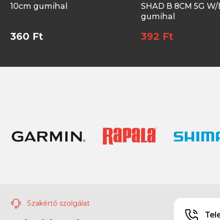
10cm gumihal
SHAD B 8CM 5G W/
gumihal
360 Ft
392 Ft
Szakértő szolgálat
Tel