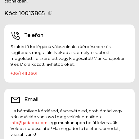
csónakban!
Kód:
10013865
Telefon
Szakértő kollégáink válaszolnak a kérdéseidre és
segítenek megtalálni Neked a személyre szabott
megoldást, felszerelést vagy kiegészítőt! Munkanapokon
9 és 17 óra között hívhatod őket.
+36/1 411 3601
Email
Ha bármilyen kérdésed, észrevételed, problémád vagy
reklamációd van, oszd meg velünk emailben:
info@jadabo.com
, egy munkanapon belül felvesszük
Veled a kapcsolatot! Ha megadod a telefonszámodat,
visszahívunk!