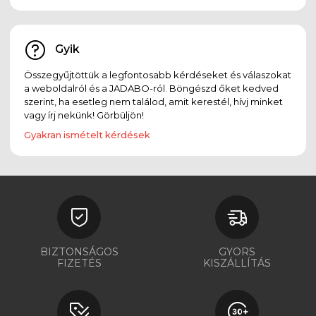
Gyik
Összegyűjtöttük a legfontosabb kérdéseket és válaszokat
a weboldalról és a JADABO-ról. Böngészd őket kedved
szerint, ha esetleg nem találod, amit kerestél, hívj minket
vagy írj nekünk! Görbüljön!
Gyakran ismételt kérdések
BIZTONSÁGOS
GYORS
FIZETÉS
KISZÁLLÍTÁS