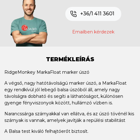
+36/1 411 3601
Emailben kérdezek
TERMÉKLEÍRÁS
RidgeMonkey MarkaFloat marker úszó
A végső, nagy hatótávolságú marker úszó, a MarkaFloat
egy rendkívül jól lebegő balsa úszóból áll, amely nagy
távolságra dobható és segíti a láthatóságot, különösen
gyenge fényviszonyok között, hullámzó vízben is.
Narancssárga szárnyakkal van ellátva, és az úszó tövénél kis
szárnyak is vannak, amelyek javítják a repülési stabilitást
A Balsa test kiváló felhajtóerőt biztosít.