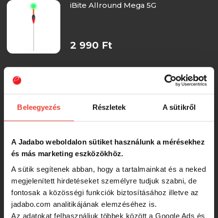
iBite Allround Mega 5G
2 990 Ft
iBite River Mega 6G
Beleegyezés
Részletek
A sütikről
2 990 Ft
iBite Allround 2G
A Jadabo weboldalon sütiket használunk a mérésekhez
és más marketing eszközökhöz.
A sütik segítenek abban, hogy a tartalmainkat és a neked
2 490 Ft
megjelenített hirdetéseket személyre tudjuk szabni, de
fontosak a közösségi funkciók biztosításához illetve az
jadabo.com analitikájának elemzéséhez is.
iBite Allround 1G
Az adatokat felhasználjuk többek között a Google Ads és