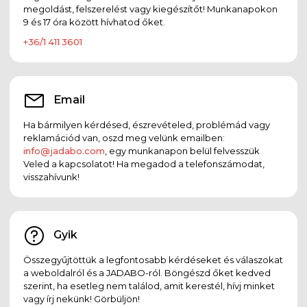
megoldást, felszerelést vagy kiegészítőt! Munkanapokon
9 és 17 óra között hívhatod őket.
+36/1 411 3601
Email
Ha bármilyen kérdésed, észrevételed, problémád vagy
reklamációd van, oszd meg velünk emailben:
info@jadabo.com
, egy munkanapon belül felvesszük
Veled a kapcsolatot! Ha megadod a telefonszámodat,
visszahívunk!
Gyik
Összegyűjtöttük a legfontosabb kérdéseket és válaszokat
a weboldalról és a JADABO-ról. Böngészd őket kedved
szerint, ha esetleg nem találod, amit kerestél, hívj minket
vagy írj nekünk! Görbüljön!