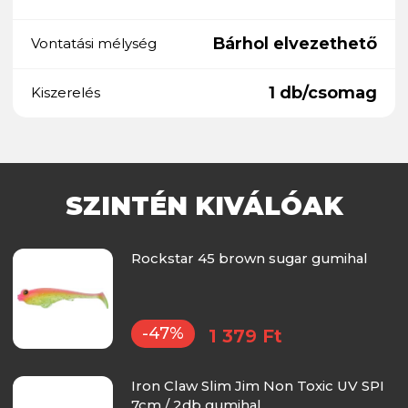
Bárhol elvezethető
Vontatási mélység
1 db/csomag
Kiszerelés
SZINTÉN KIVÁLÓAK
Rockstar 45 brown sugar gumihal
-47%
1 379 Ft
Iron Claw Slim Jim Non Toxic UV SPI
7cm / 2db gumihal