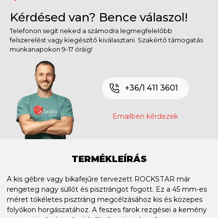
Kérdésed van? Bence válaszol!
Telefonon segít neked a számodra legmegfelelőbb
felszerelést vagy kiegészítő kiválasztani. Szakértő támogatás
munkanapokon 9-17 óráig!
+36/1 411 3601
Emailben kérdezek
TERMÉKLEÍRÁS
A kis gébre vagy bikafejűre tervezett ROCKSTAR már
rengeteg nagy süllőt és pisztrángot fogott. Ez a 45 mm-es
méret tökéletes pisztráng megcélzásához kis és közepes
folyókon horgászatához. A feszes farok rezgései a kemény