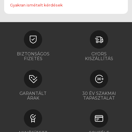
Gyakran ismételt kérdések
BIZTONSÁGOS
GYORS
FIZETÉS
KISZÁLLÍTÁS
GARANTÁLT
30 ÉV SZAKMAI
ÁRAK
TAPASZTALAT