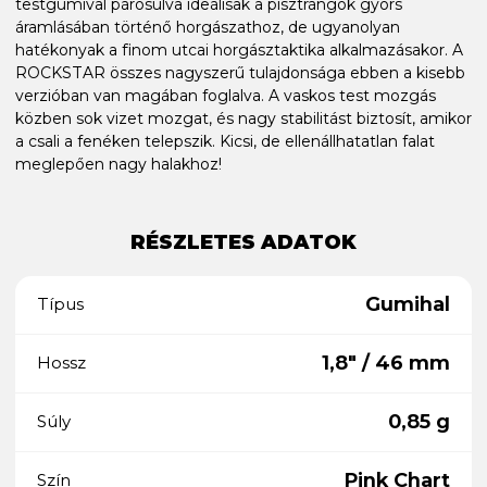
testgumival párosulva ideálisak a pisztrángok gyors
áramlásában történő horgászathoz, de ugyanolyan
hatékonyak a finom utcai horgásztaktika alkalmazásakor. A
ROCKSTAR összes nagyszerű tulajdonsága ebben a kisebb
verzióban van magában foglalva. A vaskos test mozgás
közben sok vizet mozgat, és nagy stabilitást biztosít, amikor
a csali a fenéken telepszik. Kicsi, de ellenállhatatlan falat
meglepően nagy halakhoz!
RÉSZLETES ADATOK
Gumihal
Típus
1,8" / 46 mm
Hossz
0,85 g
Súly
Pink Chart
Szín