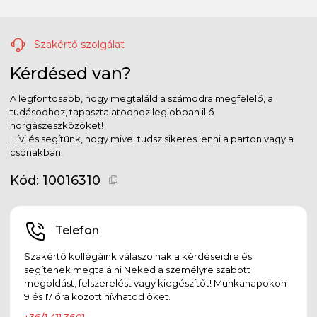
Szakértő szolgálat
Kérdésed van?
A legfontosabb, hogy megtaláld a számodra megfelelő, a
tudásodhoz, tapasztalatodhoz legjobban illő
horgászeszközöket!
Hívj és segítünk, hogy mivel tudsz sikeres lenni a parton vagy a
csónakban!
Kód:
10016310
Telefon
Szakértő kollégáink válaszolnak a kérdéseidre és
segítenek megtalálni Neked a személyre szabott
megoldást, felszerelést vagy kiegészítőt! Munkanapokon
9 és 17 óra között hívhatod őket.
+36/1 411 3601