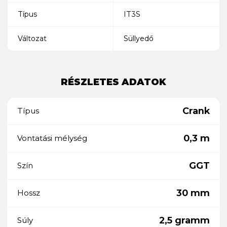
Típus
IT3S
Változat
Süllyedő
RÉSZLETES ADATOK
Crank
Típus
0,3 m
Vontatási mélység
GGT
Szín
30 mm
Hossz
2,5 gramm
Súly