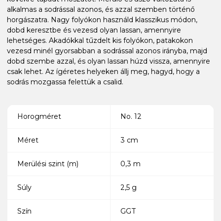
alkalmas a sodrással azonos, és azzal szemben történő
horgászatra. Nagy folyókon használd klasszikus módon,
dobd keresztbe és vezesd olyan lassan, amennyire
lehetséges. Akadókkal tűzdelt kis folyókon, patakokon
vezesd minél gyorsabban a sodrással azonos irányba, majd
dobd szembe azzal, és olyan lassan húzd vissza, amennyire
csak lehet. Az ígéretes helyeken állj meg, hagyd, hogy a
sodrás mozgassa felettük a csalid.
Horogméret
No. 12
Méret
3 cm
Merülési szint (m)
0,3 m
Súly
2,5 g
Szín
GGT