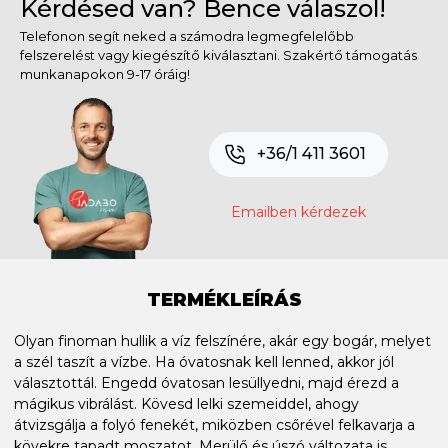
Kérdésed van? Bence válaszol!
Telefonon segít neked a számodra legmegfelelőbb
felszerelést vagy kiegészítő kiválasztani. Szakértő támogatás
munkanapokon 9-17 óráig!
+36/1 411 3601
Emailben kérdezek
TERMÉKLEÍRÁS
Olyan finoman hullik a víz felszínére, akár egy bogár, melyet
a szél taszít a vízbe. Ha óvatosnak kell lenned, akkor jól
választottál. Engedd óvatosan lesüllyedni, majd érezd a
mágikus vibrálást. Kövesd lelki szemeiddel, ahogy
átvizsgálja a folyó fenekét, miközben csőrével felkavarja a
kövekre tapadt moszatot. Merülő és úszó változata is