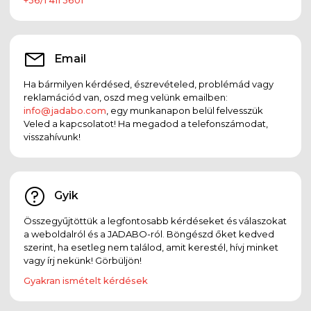
Email
Ha bármilyen kérdésed, észrevételed, problémád vagy
reklamációd van, oszd meg velünk emailben:
info@jadabo.com
, egy munkanapon belül felvesszük
Veled a kapcsolatot! Ha megadod a telefonszámodat,
visszahívunk!
Gyik
Összegyűjtöttük a legfontosabb kérdéseket és válaszokat
a weboldalról és a JADABO-ról. Böngészd őket kedved
szerint, ha esetleg nem találod, amit kerestél, hívj minket
vagy írj nekünk! Görbüljön!
Gyakran ismételt kérdések