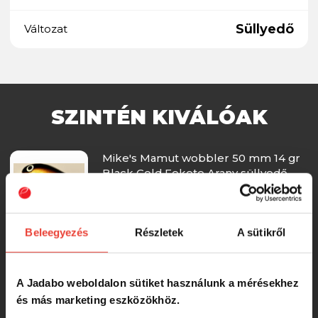
Süllyedő
Változat
SZINTÉN KIVÁLÓAK
Mike's Mamut wobbler 50 mm 14 gr
Black Gold Fekete Arany süllyedő
sinking
3 990 Ft
Beleegyezés
Részletek
A sütikről
Mike's Mamut wobbler 50 mm 14 gr
SFC süllyedő sinking
A Jadabo weboldalon sütiket használunk a mérésekhez
és más marketing eszközökhöz.
3 990 Ft