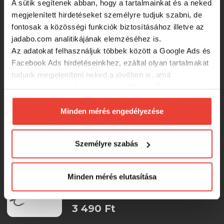
A sütik segítenek abban, hogy a tartalmainkat és a neked
megjelenített hirdetéseket személyre tudjuk szabni, de
fontosak a közösségi funkciók biztosításához illetve az
Rapture Pro Evoque Dr S Ync
50mm/8.2g wobbler Crank
jadabo.com analitikájának elemzéséhez is.
Az adatokat felhasználjuk többek között a Google Ads és
Facebook Ads hirdetéseinkhez, ezáltal olyan tartalmakat
3 730 Ft
tudunk megjeleníteni neked a jövőben is, amit
érdekesnek vagy hasznosnak találhatsz. Ennek a
HESTER POLISH PERCH DIVER 9CM
biztosításához
arra kérünk, hogy engedd meg
21GR 3,0-4,9M 039 Crank
számunkra minden mérés használatát.
Minden mérés engedélyezése
Természetesen
soha semmilyen formában nem fogunk
visszaélni ezzel és később bármikor
3 610 Ft
Személyre szabás
megváltoztathatod a döntésed ezzel kapcsolatban.
Előre is köszönjük!
HESTER BUG 3CM 2G 0,1-0,4M 526
Minden mérés elutasítása
Crank
3 490 Ft