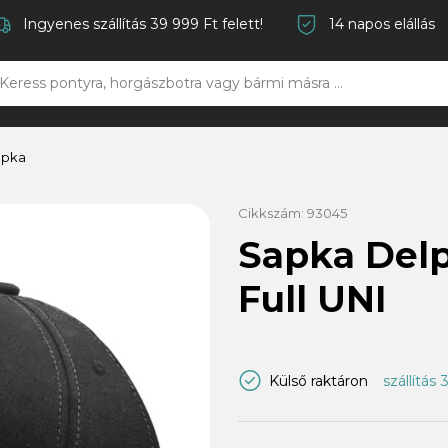
Ingyenes szállítás 39 999 Ft felett!
14 napos elállás
apka
Cikkszám:
93045
Sapka Del
Full UNI
Külső raktáron
szállítás 