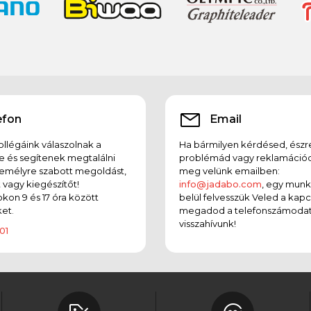
efon
Email
llégáink válaszolnak a
Ha bármilyen kérdésed, észr
e és segítenek megtalálni
problémád vagy reklamációd
emélyre szabott megoldást,
meg velünk emailben:
t vagy kiegészítőt!
info@jadabo.com
, egy mun
on 9 és 17 óra között
belül felvesszük Veled a kapc
et.
megadod a telefonszámodat
visszahívunk!
01