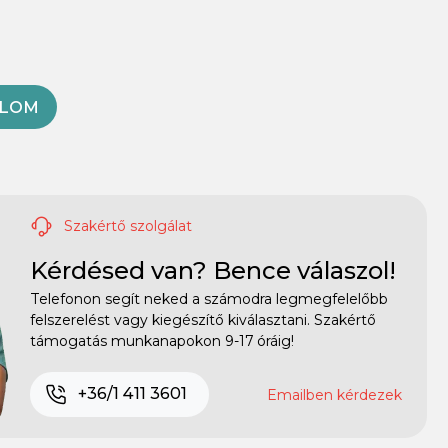
OLOM
Szakértő szolgálat
Kérdésed van? Bence válaszol!
Telefonon segít neked a számodra legmegfelelőbb
felszerelést vagy kiegészítő kiválasztani. Szakértő
támogatás munkanapokon 9-17 óráig!
+36/1 411 3601
Emailben kérdezek