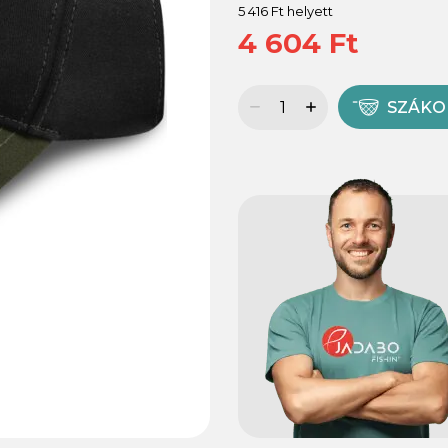
5 416 Ft helyett
4 604 Ft
SZÁK