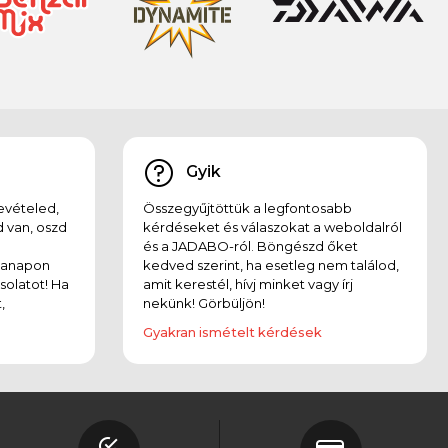
Gyik
evételed,
Összegyűjtöttük a legfontosabb
 van, oszd
kérdéseket és válaszokat a weboldalról
és a JADABO-ról. Böngészd őket
kanapon
kedved szerint, ha esetleg nem találod,
solatot! Ha
amit kerestél, hívj minket vagy írj
,
nekünk! Görbüljön!
Gyakran ismételt kérdések