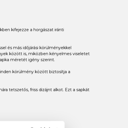
ben kifejezze a horgászat iránti
ssel és más időjárási körülményekkel
nyek között is, miközben kényelmes viseletet
sapka méretét igény szerint.
inden körülmény között biztosítja a
a tetszetős, friss dizájnt alkot. Ezt a sapkát