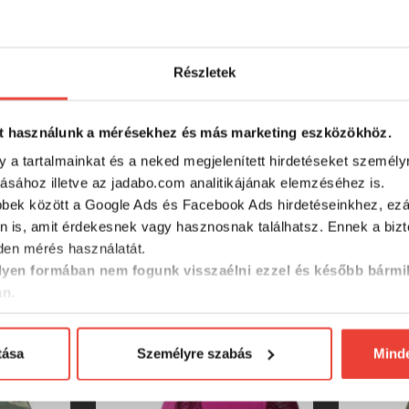
RÉSZLETES ADATOK
Részletek
t használunk a mérésekhez és más marketing eszközökhöz.
y a tartalmainkat és a neked megjelenített hirdetéseket személy
tásához illetve az jadabo.com analitikájának elemzéséhez is.
bbek között a Google Ads és Facebook Ads hirdetéseinkhez, ezál
n is, amit érdekesnek vagy hasznosnak találhatsz. Ennek a biz
en mérés használatát.
SZINTÉN KIVÁLÓAK
yen formában nem fogunk visszaélni ezzel és később bármi
an.
-15%
-15%
tása
Személyre szabás
Mind