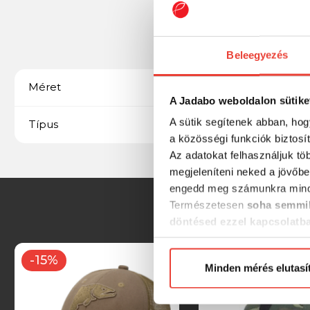
Beleegyezés
Unisize
Méret
A Jadabo weboldalon sütike
A sütik segítenek abban, hog
OutLINE CARP
Típus
a közösségi funkciók biztosí
Az adatokat felhasználjuk tö
megjeleníteni neked a jövőbe
engedd meg számunkra mind
Természetesen
soha semmil
döntésed ezzel kapcsolatb
Előre is köszönjük!
-15%
-15%
Minden mérés elutasí