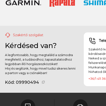
Szakértő szolgálat
Tel
Kérdésed van?
Szakértő ko
kérdéseidr
A legfontosabb, hogy megtaláld a számodra
Neked a sz
megfelelő, a tudásodhoz, tapasztalatodhoz
felszerelés
legjobban illő horgászeszközöket!
Munkanapok
Hívj és segítünk, hogy mivel tudsz sikeres lenni
hívhatod ők
a parton vagy a csónakban!
+36/1 411 36
Kód:
09990494