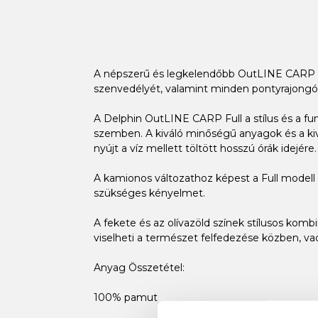
A népszerű és legkelendőbb OutLINE CARP sapk
szenvedélyét, valamint minden pontyrajongó
A Delphin OutLINE CARP Full a stílus és a fu
szemben. A kiváló minőségű anyagok és a kiv
nyújt a víz mellett töltött hosszú órák idej
A kamionos változathoz képest a Full modell 
szükséges kényelmet.
A fekete és az olívazöld színek stílusos komb
viselheti a természet felfedezése közben, vad
Anyag Összetétel:
100% pamut