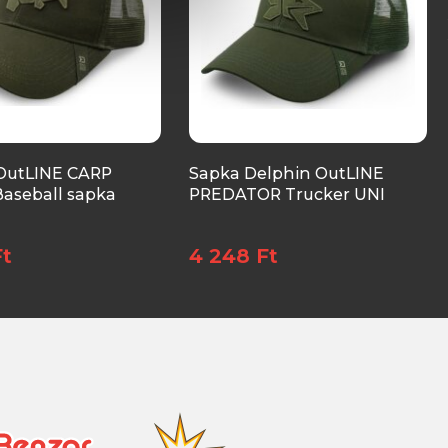
OutLINE CARP
Sapka Delphin OutLINE
Baseball sapka
PREDATOR Trucker UNI
Ft
4 248 Ft