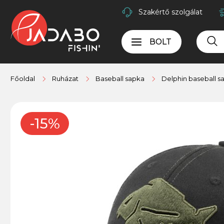
Szakértő szolgálat
BOLT
Főoldal
Ruházat
Baseball sapka
Delphin baseball s
-15%