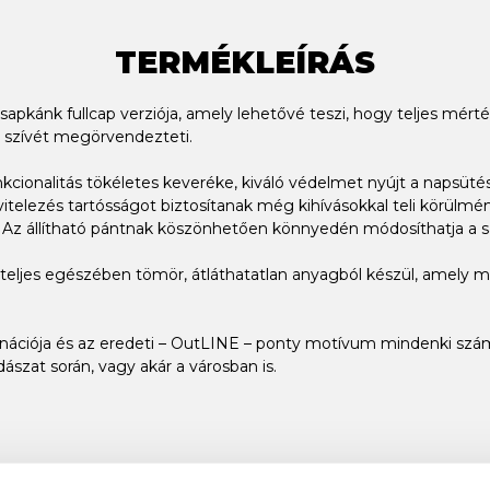
TERMÉKLEÍRÁS
ánk fullcap verziója, amely lehetővé teszi, hogy teljes mérték
 szívét megörvendezteti.
nkcionalitás tökéletes keveréke, kiváló védelmet nyújt a napsüté
itelezés tartósságot biztosítanak még kihívásokkal teli körülmé
ére. Az állítható pántnak köszönhetően könnyedén módosíthatja a 
teljes egészében tömör, átláthatatlan anyagból készül, amely m
inációja és az eredeti – OutLINE – ponty motívum mindenki számár
ászat során, vagy akár a városban is.