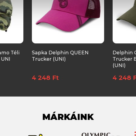
amo Téli
Sapka Delphin QUEEN
Delphin 
 UNI
Trucker (UNI)
Trucker 
(UNI)
4 248 Ft
4 248 
MÁRKÁINK