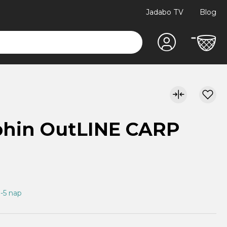
Jadabo TV
Blog
phin OutLINE CARP
3-5 nap