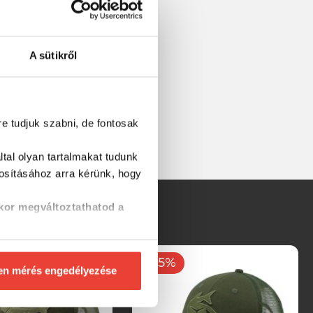
A sütikről
re tudjuk szabni, de fontosak
tal olyan tartalmakat tudunk
tosításához
arra kérünk, hogy
kor megváltoztathatod a
-15%
en mérés engedélyezése