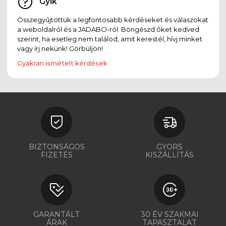
Gyik
Összegyűjtöttük a legfontosabb kérdéseket és válaszokat
a weboldalról és a JADABO-ról. Böngészd őket kedved
szerint, ha esetleg nem találod, amit kerestél, hívj minket
vagy írj nekünk! Görbüljön!
Gyakran ismételt kérdések
BIZTONSÁGOS
GYORS
FIZETÉS
KISZÁLLÍTÁS
GARANTÁLT
30 ÉV SZAKMAI
ÁRAK
TAPASZTALAT