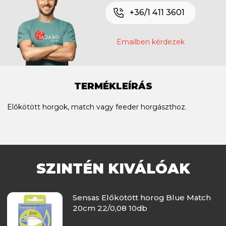
+36/1 411 3601
Emailben kérdezek
TERMÉKLEÍRÁS
Előkötött horgok, match vagy feeder horgászthoz.
SZINTÉN KIVÁLÓAK
Sensas Előkötött horog Blue Match
20cm 22/0,08 10db