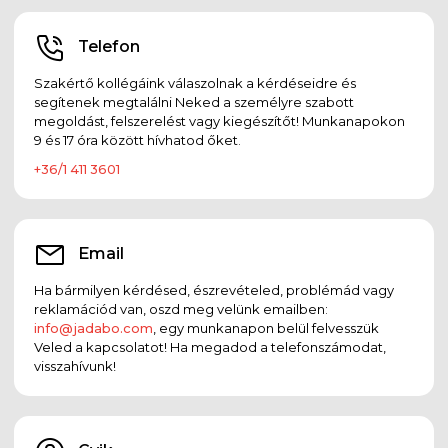
Telefon
Szakértő kollégáink válaszolnak a kérdéseidre és
segítenek megtalálni Neked a személyre szabott
megoldást, felszerelést vagy kiegészítőt! Munkanapokon
9 és 17 óra között hívhatod őket.
+36/1 411 3601
Email
Ha bármilyen kérdésed, észrevételed, problémád vagy
reklamációd van, oszd meg velünk emailben:
info@jadabo.com
, egy munkanapon belül felvesszük
Veled a kapcsolatot! Ha megadod a telefonszámodat,
visszahívunk!