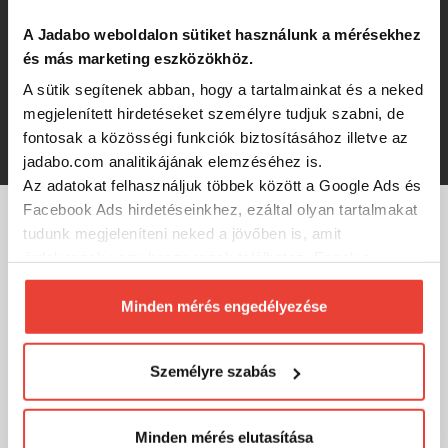
1 365 Ft
A Jadabo weboldalon sütiket használunk a mérésekhez
Sensas Előkötött horog Crazy Bait
és más marketing eszközökhöz.
4210 15cm 8db 14/0,18mm
A sütik segítenek abban, hogy a tartalmainkat és a neked
megjelenített hirdetéseket személyre tudjuk szabni, de
-17%
fontosak a közösségi funkciók biztosításához illetve az
1 365 Ft
jadabo.com analitikájának elemzéséhez is.
Az adatokat felhasználjuk többek között a Google Ads és
Facebook Ads hirdetéseinkhez, ezáltal olyan tartalmakat
tudunk megjeleníteni neked a jövőben is, amit
MÁRKÁINK
érdekesnek vagy hasznosnak találhatsz. Ennek a
biztosításához
arra kérünk, hogy engedd meg
számunkra minden mérés használatát.
Minden mérés engedélyezése
Természetesen
soha semmilyen formában nem fogunk
visszaélni ezzel és később bármikor
Személyre szabás
megváltoztathatod a döntésed ezzel kapcsolatban.
Előre is köszönjük!
Minden mérés elutasítása