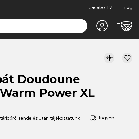
Jadabo TV
Blog
bát Doudoune
 Warm Power XL
Ingyen
atáridőről rendelés után tájékoztatunk