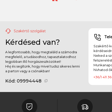
Szakértő szolgálat
Tel
Kérdésed van?
Szakértő ko
kérdéseidr
A legfontosabb, hogy megtaláld a számodra
Neked a sz
megfelelő, a tudásodhoz, tapasztalatodhoz
felszerelés
legjobban illő horgászeszközöket!
Munkanapok
Hívj és segítünk, hogy mivel tudsz sikeres lenni
hívhatod ők
a parton vagy a csónakban!
+36/1 411 36
Kód:
09994448