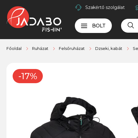
Szakértő szolgálat
BOLT
Főoldal
Ruházat
Felsőruházat
Dzseki, kabát
Se
-17%