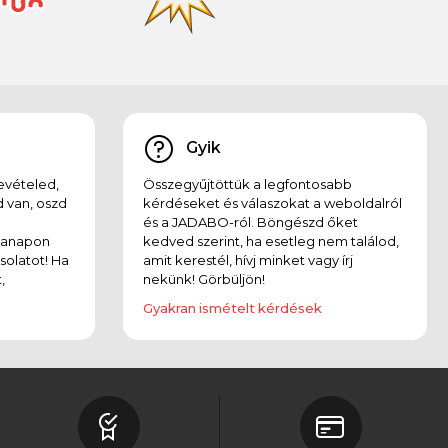
Gyik
evételed,
Összegyűjtöttük a legfontosabb
 van, oszd
kérdéseket és válaszokat a weboldalról
és a JADABO-ról. Böngészd őket
kanapon
kedved szerint, ha esetleg nem találod,
solatot! Ha
amit kerestél, hívj minket vagy írj
,
nekünk! Görbüljön!
Gyakran ismételt kérdések