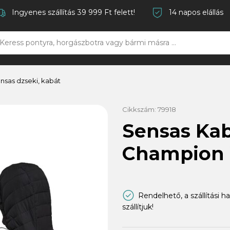
Ingyenes szállítás 39 999 Ft felett!
14 napos elállás
nsas dzseki, kabát
Cikkszám:
79918
Sensas Ka
Champion
Rendelhető, a szállítási h
szállítjuk!