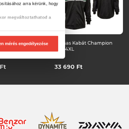
tosításához
arra kérünk, hogy
kor megváltoztathatod a
abát Champion
Sensas Kabát Champion
en mérés engedélyezése
Soft 4XL
Ft
33 690 Ft