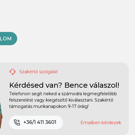
OLOM
Szakértő szolgálat
Kérdésed van? Bence válaszol!
Telefonon segít neked a számodra legmegfelelőbb
felszerelést vagy kiegészítő kiválasztani. Szakértő
támogatás munkanapokon 9-17 óráig!
+36/1 411 3601
Emailben kérdezek