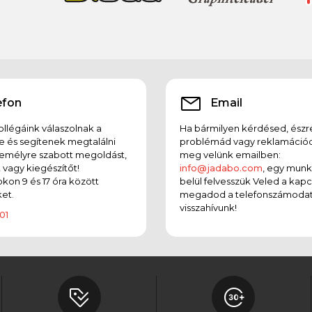
efon
Email
llégáink válaszolnak a
Ha bármilyen kérdésed, észr
e és segítenek megtalálni
problémád vagy reklamációd
emélyre szabott megoldást,
meg velünk emailben:
t vagy kiegészítőt!
info@jadabo.com
, egy mun
on 9 és 17 óra között
belül felvesszük Veled a kapc
et.
megadod a telefonszámodat
visszahívunk!
01