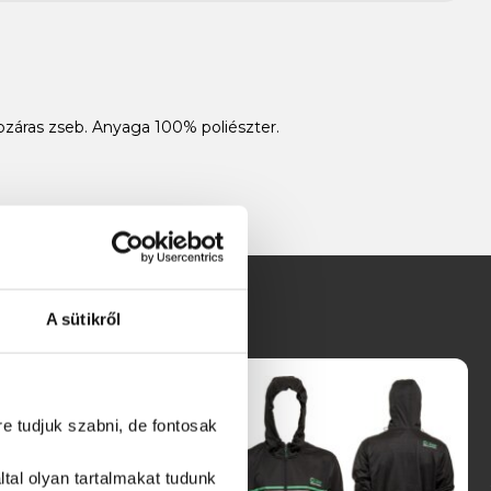
cipzáras zseb. Anyaga 100% poliészter.
A sütikről
re tudjuk szabni, de fontosak
tal olyan tartalmakat tudunk