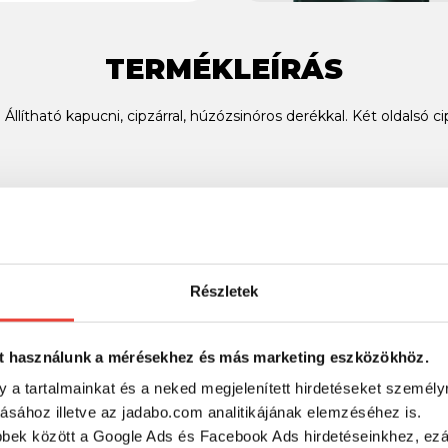
TERMÉKLEÍRÁS
. Állítható kapucni, cipzárral, húzózsinóros derékkal. Két oldalsó 
SZINTÉN KIVÁLÓAK
Részletek
t használunk a mérésekhez és más marketing eszközökhöz.
y a tartalmainkat és a neked megjelenített hirdetéseket személy
tásához illetve az jadabo.com analitikájának elemzéséhez is.
bbek között a Google Ads és Facebook Ads hirdetéseinkhez, ezál