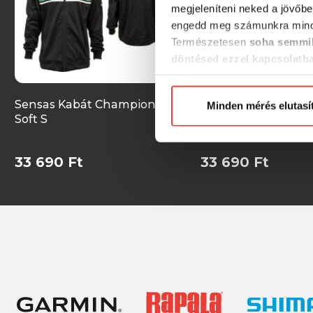
megjeleníteni neked a jövőbe
engedd meg számunkra mind
Természetesen
soha semmil
döntésed ezzel kapcsolatb
Előre is köszönjük!
Sensas Kabát Champion
Sensas Kabát Cha
Minden mérés elutasí
Soft S
Soft 2XL
33 690 Ft
33 690 Ft