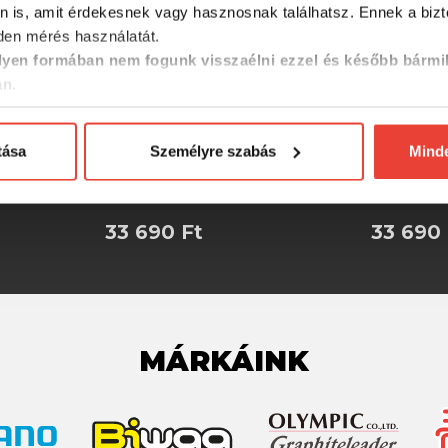
n is, amit érdekesnek vagy hasznosnak találhatsz. Ennek a biz
en mérés használatát.
yen formában nem fogunk visszaélni ezzel és később bármi
an.
mpion
Sensas Kabát Champion
Sensas K
tása
Személyre szabás
Mind
Soft M
Soft XL
33 690 Ft
33 690 
MÁRKÁINK