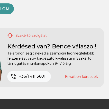
OLOM
Szakértő szolgálat
Kérdésed van? Bence válaszol!
Telefonon segít neked a számodra legmegfelelőbb
felszerelést vagy kiegészítő kiválasztani. Szakértő
támogatás munkanapokon 9-17 óráig!
+36/1 411 3601
Emailben kérdezek