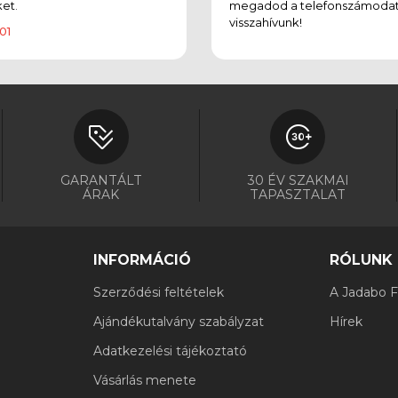
et.
megadod a telefonszámodat
visszahívunk!
01
GARANTÁLT
30 ÉV SZAKMAI
ÁRAK
TAPASZTALAT
INFORMÁCIÓ
RÓLUNK
Szerződési feltételek
A Jadabo Fi
Ajándékutalvány szabályzat
Hírek
Adatkezelési tájékoztató
Vásárlás menete