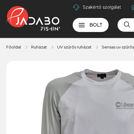
Szakértő szolgálat
BOLT
Főoldal
Ruházat
UV szűrős ruházat
Sensas uv szűrős