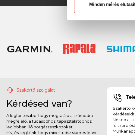
Minden mérés elutasí
Szakértő szolgálat
Tel
Kérdésed van?
Szakértő ko
kérdéseidr
A legfontosabb, hogy megtaláld a számodra
Neked a sz
megfelelő, a tudásodhoz, tapasztalatodhoz
felszerelés
legjobban illő horgászeszközöket!
Munkanapok
Hívj és segítünk, hogy mivel tudsz sikeres lenni