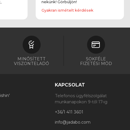
,
nekünk! Görbüljön!
Gyakran ismételt kérdések
MINŐSÍTETT
SOKFÉLE
VISZONTELADÓ
FIZETÉSI MÓD
KAPCSOLAT
shin'
Telefonos ügyfélszolgálat
munkanapokon 9-től 17-ig
+36/1 411 3601
info@jadabo.com