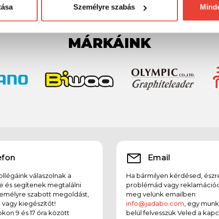
tása
Személyre szabás
Mind
MÁRKÁINK
efon
Email
llégáink válaszolnak a
Ha bármilyen kérdésed, észr
e és segítenek megtalálni
problémád vagy reklamációd
emélyre szabott megoldást,
meg velünk emailben:
t vagy kiegészítőt!
info@jadabo.com
, egy mun
on 9 és 17 óra között
belül felvesszük Veled a kapc