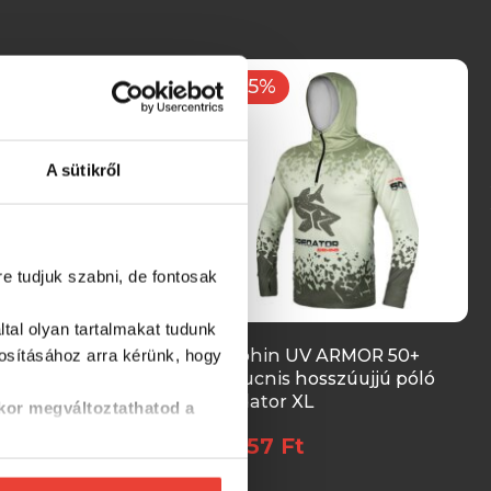
-15%
A sütikről
re tudjuk szabni, de fontosak
tal olyan tartalmakat tudunk
 UV ARMOR 50+
Delphin UV ARMOR 50+
tosításához
arra kérünk, hogy
 hosszúujjú póló
Kapucnis hosszúujjú póló
L))
Predator XL
kor megváltoztathatod a
Ft
11 357 Ft