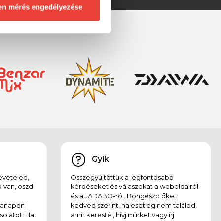
en mérés engedélyezése
Gyik
evételed,
Összegyűjtöttük a legfontosabb
 van, oszd
kérdéseket és válaszokat a weboldalról
és a JADABO-ról. Böngészd őket
kanapon
kedved szerint, ha esetleg nem találod,
solatot! Ha
amit kerestél, hívj minket vagy írj