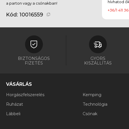
hívhatod ők
a parton vagy a csónakban!
+36/1 411 36
Kód:
10016559
BIZTONSÁGOS
GYORS
FIZETÉS
KISZÁLLÍTÁS
VÁSÁRLÁS
Horgászfelszerelés
Kemping
Ruházat
Technológia
Lábbeli
Csónak