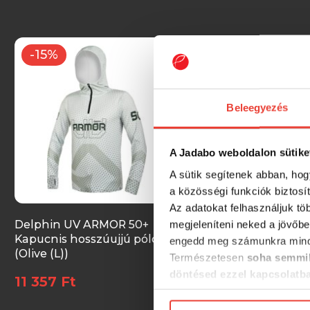
-15%
-15%
Beleegyezés
A Jadabo weboldalon sütike
A sütik segítenek abban, hog
a közösségi funkciók biztosí
Az adatokat felhasználjuk tö
Delphin UV ARMOR 50+
Delphin UV ARMOR
megjeleníteni neked a jövőbe
Kapucnis hosszúujjú póló
Kapucnis hosszúujj
engedd meg számunkra mind
(Olive (L))
(Olive (XXXL))
Természetesen
soha semmil
döntésed ezzel kapcsolatb
11 357 Ft
11 357 Ft
Előre is köszönjük!