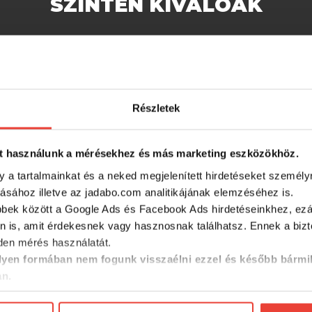
SZINTÉN KIVÁLÓAK
-15%
-15%
Részletek
t használunk a mérésekhez és más marketing eszközökhöz.
y a tartalmainkat és a neked megjelenített hirdetéseket személy
tásához illetve az jadabo.com analitikájának elemzéséhez is.
bbek között a Google Ads és Facebook Ads hirdetéseinkhez, ezál
 50+
Delphin UV ARMOR 50+
Delphin
n is, amit érdekesnek vagy hasznosnak találhatsz. Ennek a biz
ú póló
Kapucnis hosszúujjú póló
Kapucnis
en mérés használatát.
(Olive (XL))
(Olive (XX
yen formában nem fogunk visszaélni ezzel és később bármi
an.
11 357 Ft
11 357 