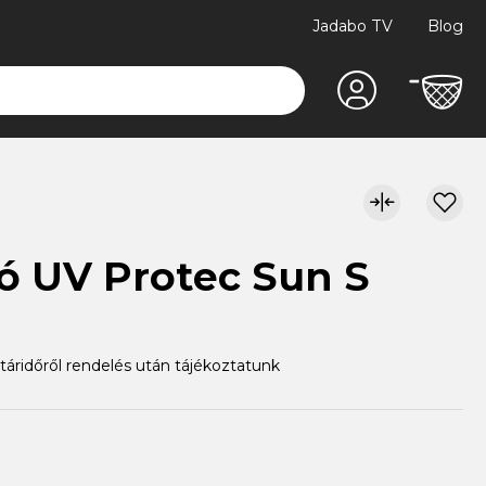
Jadabo TV
Blog
ó UV Protec Sun S
atáridőről rendelés után tájékoztatunk