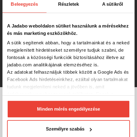
Beleegyezés
Részletek
A sütikről
Daiwa Daiwa D-Vec Waders flex
gázlóruha
A Jadabo weboldalon sütiket használunk a mérésekhez
-9%
42 930 Ft
és más marketing eszközökhöz.
A sütik segítenek abban, hogy a tartalmainkat és a neked
Daiwa Daiwa D-Vec Waders (40/41)
megjelenített hirdetéseket személyre tudjuk szabni, de
gázlóruha
fontosak a közösségi funkciók biztosításához illetve az
jadabo.com analitikájának elemzéséhez is.
-9%
Az adatokat felhasználjuk többek között a Google Ads és
42 930 Ft
Facebook Ads hirdetéseinkhez, ezáltal olyan tartalmakat
tudunk megjeleníteni neked a jövőben is, amit
érdekesnek vagy hasznosnak találhatsz. Ennek a
biztosításához
arra kérünk, hogy engedd meg
MÁRKÁINK
számunkra minden mérés használatát.
Minden mérés engedélyezése
Természetesen
soha semmilyen formában nem fogunk
visszaélni ezzel és később bármikor
Személyre szabás
megváltoztathatod a döntésed ezzel kapcsolatban.