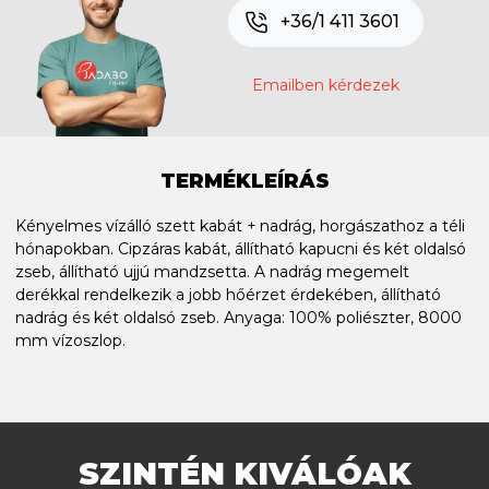
+36/1 411 3601
Emailben kérdezek
TERMÉKLEÍRÁS
Kényelmes vízálló szett kabát + nadrág, horgászathoz a téli
hónapokban. Cipzáras kabát, állítható kapucni és két oldalsó
zseb, állítható ujjú mandzsetta. A nadrág megemelt
derékkal rendelkezik a jobb hőérzet érdekében, állítható
nadrág és két oldalsó zseb. Anyaga: 100% poliészter, 8000
mm vízoszlop.
SZINTÉN KIVÁLÓAK