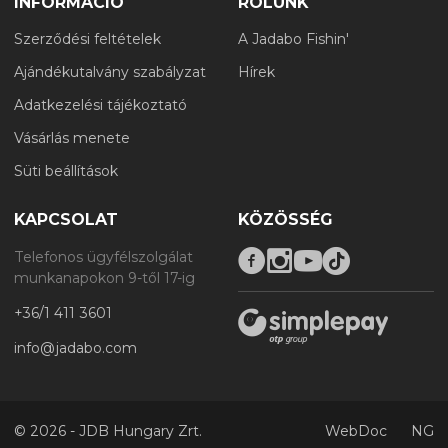
INFORMÁCIÓ
RÓLUNK
Szerződési feltételek
A Jadabo Fishin'
Ajándékutalvány szabályzat
Hírek
Adatkezelési tájékoztató
Vásárlás menete
Süti beállítások
KAPCSOLAT
KÖZÖSSÉG
Telefonos ügyfélszolgálat
munkanapokon 9-től 17-ig
+36/1 411 3601
info@jadabo.com
©
2026 - JDB Hungary Zrt.
WebDoc
NG