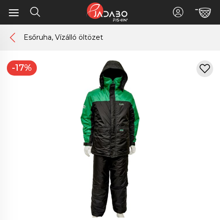
Esőruha, Vízálló öltözet
-17%