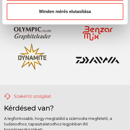
Előre is köszönjük!
Minden mérés elutasítása
Szakértő szolgálat
Kérdésed van?
A legfontosabb, hogy megtaláld a számodra megfelelő, a
tudásodhoz, tapasztalatodhoz legjobban illő
horgászeszközöket!