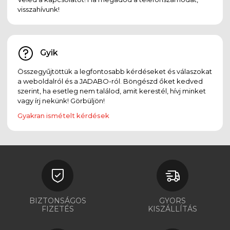
visszahívunk!
Gyik
Összegyűjtöttük a legfontosabb kérdéseket és válaszokat
a weboldalról és a JADABO-ról. Böngészd őket kedved
szerint, ha esetleg nem találod, amit kerestél, hívj minket
vagy írj nekünk! Görbüljön!
Gyakran ismételt kérdések
BIZTONSÁGOS
GYORS
FIZETÉS
KISZÁLLÍTÁS