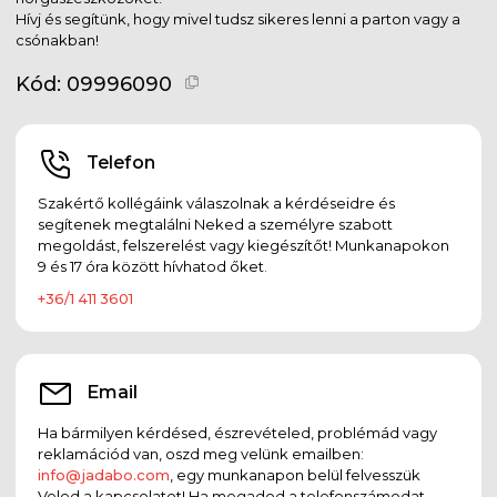
Hívj és segítünk, hogy mivel tudsz sikeres lenni a parton vagy a
csónakban!
Kód:
09996090
Telefon
Szakértő kollégáink válaszolnak a kérdéseidre és
segítenek megtalálni Neked a személyre szabott
megoldást, felszerelést vagy kiegészítőt! Munkanapokon
9 és 17 óra között hívhatod őket.
+36/1 411 3601
Email
Ha bármilyen kérdésed, észrevételed, problémád vagy
reklamációd van, oszd meg velünk emailben:
info@jadabo.com
, egy munkanapon belül felvesszük
Veled a kapcsolatot! Ha megadod a telefonszámodat,