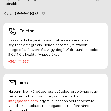
csónakban!
Kód:
09994803
Telefon
Szakértő kollégáink válaszolnak a kérdéseidre és
segítenek megtalálni Neked a személyre szabott
megoldást, felszerelést vagy kiegészítőt! Munkanapokon
9 és 17 óra között hívhatod őket.
+36/1 411 3601
Email
Ha bármilyen kérdésed, észrevételed, problémád vagy
reklamációd van, oszd meg velünk emailben:
info@jadabo.com
, egy munkanapon belül felvesszük
Veled a kapcsolatot! Ha megadod a telefonszámodat,
visszahívunk!