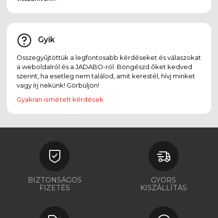
Gyik
Összegyűjtöttük a legfontosabb kérdéseket és válaszokat
a weboldalról és a JADABO-ról. Böngészd őket kedved
szerint, ha esetleg nem találod, amit kerestél, hívj minket
vagy írj nekünk! Görbüljön!
Gyakran ismételt kérdések
BIZTONSÁGOS
GYORS
FIZETÉS
KISZÁLLÍTÁS