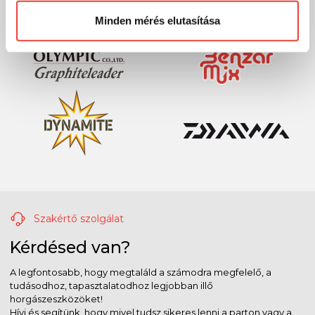
Minden mérés elutasítása
Szakértő szolgálat
Kérdésed van?
A legfontosabb, hogy megtaláld a számodra megfelelő, a
tudásodhoz, tapasztalatodhoz legjobban illő
horgászeszközöket!
Hívj és segítünk, hogy mivel tudsz sikeres lenni a parton vagy a