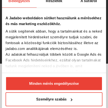
Beleegyezés
Részletek
A sütikről
990 Ft
A Jadabo weboldalon sütiket használunk a mérésekhez
és más marketing eszközökhöz.
A sütik segítenek abban, hogy a tartalmainkat és a neked
Maver Gall. Relity Úszó R2 0,2G
megjelenített hirdetéseket személyre tudjuk szabni, de
fontosak a közösségi funkciók biztosításához illetve az
jadabo.com analitikájának elemzéséhez is.
990 Ft
Az adatokat felhasználjuk többek között a Google Ads és
Facebook Ads hirdetéseinkhez, ezáltal olyan tartalmakat
tudunk megjeleníteni neked a jövőben is, amit
érdekesnek vagy hasznosnak találhatsz. Ennek a
biztosításához
arra kérünk, hogy engedd meg
MÁRKÁINK
számunkra minden mérés használatát.
Minden mérés engedélyezése
Természetesen
soha semmilyen formában nem fogunk
visszaélni ezzel és később bármikor
Személyre szabás
megváltoztathatod a döntésed ezzel kapcsolatban.
Előre is köszönjük!