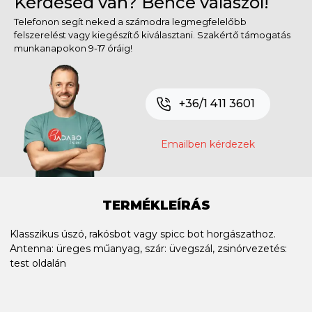
Kérdésed van? Bence válaszol!
Telefonon segít neked a számodra legmegfelelőbb
felszerelést vagy kiegészítő kiválasztani. Szakértő támogatás
munkanapokon 9-17 óráig!
+36/1 411 3601
Emailben kérdezek
TERMÉKLEÍRÁS
Klasszikus úszó, rakósbot vagy spicc bot horgászathoz.
Antenna: üreges műanyag, szár: üvegszál, zsinórvezetés:
test oldalán