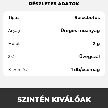
RÉSZLETES ADATOK
Spiccbotos
Típus
Üreges műanyag
Anyag
2 g
Méret
Üvegszál
Szár
1 db/csomag
Kiszerelés
SZINTÉN KIVÁLÓAK