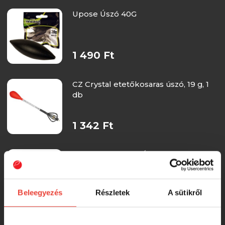
Upose Úszó 40G
1 490 Ft
CZ Crystal etetőkosaras úszó, 19 g, 1
db
1 342 Ft
Maver Gpm Rufio Úszó 2G
Beleegyezés
Részletek
A sütikről
1 313 Ft
Maver Gpm Rufio Úszó 3G