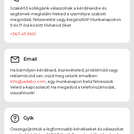
Szakértő kollégáink válaszolnak a kérdéseidre és
segítenek megtalálni Neked a személyre szabott
megoldást, felszerelést vagy kiegészítőt! Munkanapokon
9 és 17 óra között hívhatod őket.
+36/1 411 3601
Email
Ha bármilyen kérdésed, észrevételed, problémád vagy
reklamációd van, oszd meg velünk emailben:
info@jadabo.com
, egy munkanapon belül felvesszük
Veled a kapcsolatot! Ha megadod a telefonszámodat,
visszahívunk!
Gyik
Összegyűjtöttük a legfontosabb kérdéseket és válaszokat