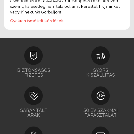
a weboldalról és a JADABO-ról. Böngészd őket kedved
szerint, ha esetleg nem találod, amit kerestél, hívj minket
vagy írj nekünk! Görbüljön!
Gyakran ismételt kérdések
BIZTONSÁGOS
GYORS
FIZETÉS
KISZÁLLÍTÁS
GARANTÁLT
30 ÉV SZAKMAI
ÁRAK
TAPASZTALAT