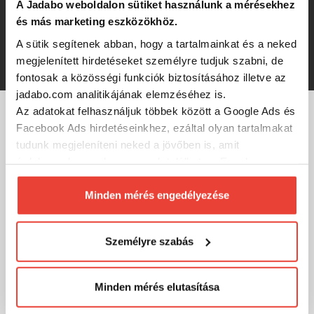
A Jadabo weboldalon sütiket használunk a mérésekhez
és más marketing eszközökhöz.
A sütik segítenek abban, hogy a tartalmainkat és a neked
1 313 Ft
megjelenített hirdetéseket személyre tudjuk szabni, de
fontosak a közösségi funkciók biztosításához illetve az
jadabo.com analitikájának elemzéséhez is.
Az adatokat felhasználjuk többek között a Google Ads és
Facebook Ads hirdetéseinkhez, ezáltal olyan tartalmakat
MÁRKÁINK
tudunk megjeleníteni neked a jövőben is, amit
érdekesnek vagy hasznosnak találhatsz. Ennek a
biztosításához
arra kérünk, hogy engedd meg
számunkra minden mérés használatát.
Minden mérés engedélyezése
Természetesen
soha semmilyen formában nem fogunk
visszaélni ezzel és később bármikor
Személyre szabás
megváltoztathatod a döntésed ezzel kapcsolatban.
Előre is köszönjük!
Minden mérés elutasítása