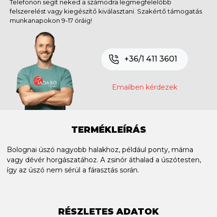
Telefonon segít neked a számodra legmegfelelőbb
felszerelést vagy kiegészítő kiválasztani. Szakértő támogatás
munkanapokon 9-17 óráig!
+36/1 411 3601
Emailben kérdezek
TERMÉKLEÍRÁS
Bolognai úszó nagyobb halakhoz, például ponty, márna
vagy dévér horgászatához. A zsinór áthalad a úszótesten,
így az úszó nem sérül a fárasztás során.
RÉSZLETES ADATOK