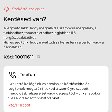
Szakértő szolgálat
Kérdésed van?
A legfontosabb, hogy megtaláld a számodra megfelelő, a
tudásodhoz, tapasztalatodhoz legjobban illő
horgászeszközöket!
Hívj és segítünk, hogy mivel tudsz sikeres lenni a parton vagy a
csónakban!
Kód:
10011611
Telefon
Szakértő kollégáink válaszolnak a kérdéseidre és
segítenek megtalálni Neked a személyre szabott
megoldást, felszerelést vagy kiegészítőt! Munkanapokon
9 és 17 óra között hívhatod őket.
+36/1 411 3601