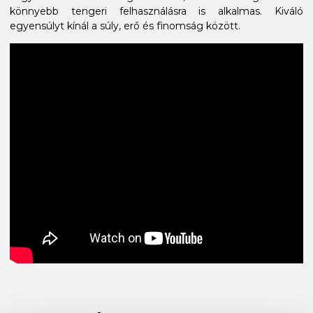
könnyebb tengeri felhasználásra is alkalmas. Kiváló
egyensúlyt kínál a súly, erő és finomság között.