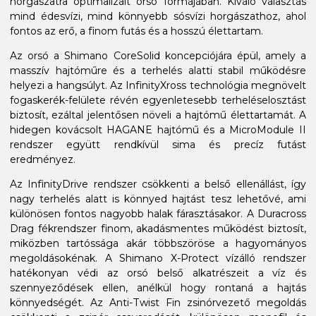
horgászatra optimalizált orsó formájában. Kiváló választás
mind édesvízi, mind könnyebb sósvízi horgászathoz, ahol
fontos az erő, a finom futás és a hosszú élettartam.
Az orsó a Shimano CoreSolid koncepciójára épül, amely a
masszív hajtóműre és a terhelés alatti stabil működésre
helyezi a hangsúlyt. Az InfinityXross technológia megnövelt
fogaskerék-felülete révén egyenletesebb terheléselosztást
biztosít, ezáltal jelentősen növeli a hajtómű élettartamát. A
hidegen kovácsolt HAGANE hajtómű és a MicroModule II
rendszer együtt rendkívül sima és precíz futást
eredményez.
Az InfinityDrive rendszer csökkenti a belső ellenállást, így
nagy terhelés alatt is könnyed hajtást tesz lehetővé, ami
különösen fontos nagyobb halak fárasztásakor. A Duracross
Drag fékrendszer finom, akadásmentes működést biztosít,
miközben tartóssága akár többszöröse a hagyományos
megoldásokénak. A Shimano X-Protect vízálló rendszer
hatékonyan védi az orsó belső alkatrészeit a víz és
szennyeződések ellen, anélkül hogy rontaná a hajtás
könnyedségét. Az Anti-Twist Fin zsinórvezető megoldás