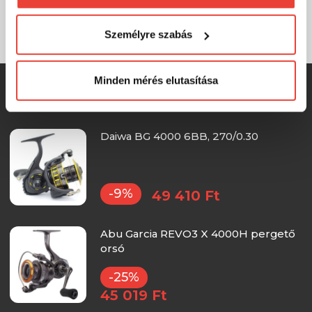
11 kg
Természetesen
soha semmilyen formában nem fogunk
Méret
visszaélni ezzel és később bármikor
Személyre szabás
megváltoztathatod a döntésed ezzel kapcsolatban.
Előre is köszönjük!
Minden mérés elutasítása
SZINTÉN KIVÁLÓAK
Daiwa BG 4000 6BB, 270/0.30
-9%
49 410 Ft
Abu Garcia REVO3 X 4000H pergető
orsó
-25%
45 019 Ft