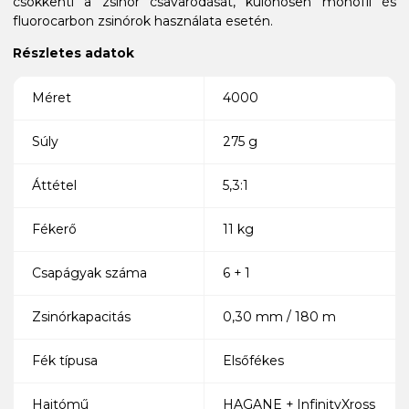
csökkenti a zsinór csavarodását, különösen monofil és
fluorocarbon zsinórok használata esetén.
Részletes adatok
Méret
4000
Súly
275 g
Áttétel
5,3:1
Fékerő
11 kg
Csapágyak száma
6 + 1
Zsinórkapacitás
0,30 mm / 180 m
Fék típusa
Elsőfékes
Hajtómű
HAGANE + InfinityXross