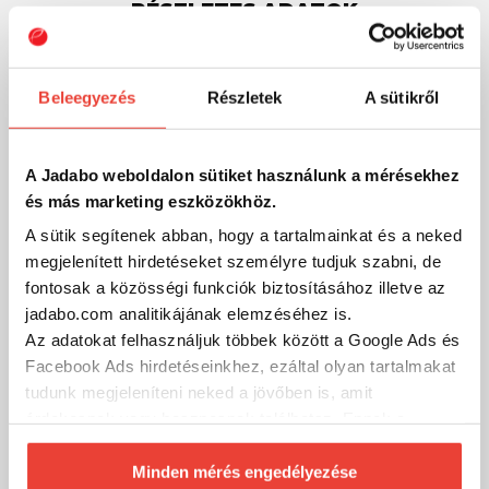
RÉSZLETES ADATOK
Pergető
Típus
Beleegyezés
Részletek
A sütikről
4000
Méret
A Jadabo weboldalon sütiket használunk a mérésekhez
Elsőfékes
Fék
és más marketing eszközökhöz.
A sütik segítenek abban, hogy a tartalmainkat és a neked
6+1
Csapágyszám
megjelenített hirdetéseket személyre tudjuk szabni, de
fontosak a közösségi funkciók biztosításához illetve az
5.3:1
Áttétel
jadabo.com analitikájának elemzéséhez is.
Az adatokat felhasználjuk többek között a Google Ads és
0,30 mm / 180 m
Facebook Ads hirdetéseinkhez, ezáltal olyan tartalmakat
Kapacitás
tudunk megjeleníteni neked a jövőben is, amit
érdekesnek vagy hasznosnak találhatsz. Ennek a
275 g
Súly
biztosításához
arra kérünk, hogy engedd meg
számunkra minden mérés használatát.
Minden mérés engedélyezése
Párosítható orsó