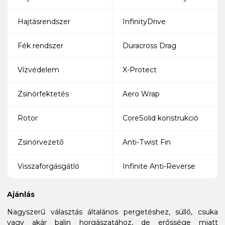
Hajtásrendszer
InfinityDrive
Fék rendszer
Duracross Drag
Vízvédelem
X-Protect
Zsinórfektetés
Aero Wrap
Rotor
CoreSolid konstrukció
Zsinórvezető
Anti-Twist Fin
Visszaforgásgátló
Infinite Anti-Reverse
Ajánlás
Nagyszerű választás általános pergetéshez, süllő, csuka
vagy akár balin horgászatához, de erőssége miatt