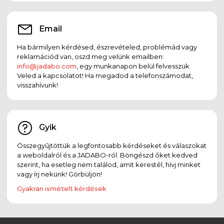
Email
Ha bármilyen kérdésed, észrevételed, problémád vagy
reklamációd van, oszd meg velünk emailben:
info@jadabo.com
, egy munkanapon belül felvesszük
Veled a kapcsolatot! Ha megadod a telefonszámodat,
visszahívunk!
Gyik
Összegyűjtöttük a legfontosabb kérdéseket és válaszokat
a weboldalról és a JADABO-ról. Böngészd őket kedved
szerint, ha esetleg nem találod, amit kerestél, hívj minket
vagy írj nekünk! Görbüljön!
Gyakran ismételt kérdések