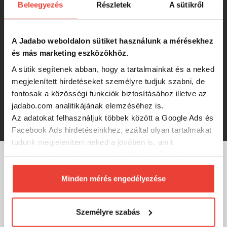
SILSTAR GUMIHAL 8,5CM 5,5G
Beleegyezés
Részletek
A sütikről
10DB/CS FKFE
A Jadabo weboldalon sütiket használunk a mérésekhez
1 960 Ft
és más marketing eszközökhöz.
A sütik segítenek abban, hogy a tartalmainkat és a neked
SILSTAR GUMIHAL 5,5CM 2,3G
megjelenített hirdetéseket személyre tudjuk szabni, de
10DB/CS FKFEP
fontosak a közösségi funkciók biztosításához illetve az
jadabo.com analitikájának elemzéséhez is.
1 419 Ft
Az adatokat felhasználjuk többek között a Google Ads és
Facebook Ads hirdetéseinkhez, ezáltal olyan tartalmakat
tudunk megjeleníteni neked a jövőben is, amit
érdekesnek vagy hasznosnak találhatsz. Ennek a
biztosításához
arra kérünk, hogy engedd meg
MÁRKÁINK
számunkra minden mérés használatát.
Minden mérés engedélyezése
Természetesen
soha semmilyen formában nem fogunk
visszaélni ezzel és később bármikor
Személyre szabás
megváltoztathatod a döntésed ezzel kapcsolatban.
Előre is köszönjük!