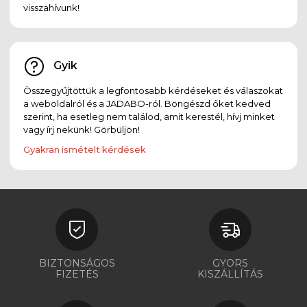
visszahívunk!
Gyik
Összegyűjtöttük a legfontosabb kérdéseket és válaszokat
a weboldalról és a JADABO-ról. Böngészd őket kedved
szerint, ha esetleg nem találod, amit kerestél, hívj minket
vagy írj nekünk! Görbüljön!
Gyakran ismételt kérdések
BIZTONSÁGOS
GYORS
FIZETÉS
KISZÁLLÍTÁS