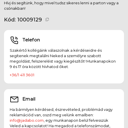
Hívj és segítünk, hogy mivel tudsz sikeres lenni a parton vagy a
csónakban!
Kód:
10009129
Telefon
Szakértő kollégáink válaszolnak a kérdéseidre és
segítenek megtalálni Neked a személyre szabott
megoldást, felszerelést vagy kiegészítőt! Munkanapokon
9 és 17 óra között hívhatod őket.
+36/1 411 3601
Email
Ha bármilyen kérdésed, észrevételed, problémád vagy
reklamációd van, oszd meg velünk emailben:
info@jadabo.com
, egy munkanapon belül felvesszük
Veled a kapcsolatot! Ha megadod a telefonszámodat,