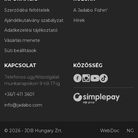
Szerződési feltételek
A Jadabo Fishin'
Ajándékutalvány szabályzat
Hírek
Adatkezelési tájékoztató
Vásárlás menete
Süti beállítások
KAPCSOLAT
KÖZÖSSÉG
Telefonos ügyfélszolgálat
munkanapokon 9-től 17-ig
+36/1 411 3601
info@jadabo.com
©
2026 - JDB Hungary Zrt.
WebDoc
NG