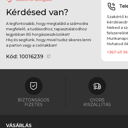
Tel
Kérdésed van?
Szakértő ko
kérdéseidr
A legfontosabb, hogy megtaláld a számodra
Neked a sz
megfelelő, a tudásodhoz, tapasztalatodhoz
felszerelés
legjobban illő horgászeszközöket!
Munkanapok
Hívj és segítünk, hogy mivel tudsz sikeres lenni
hívhatod ők
a parton vagy a csónakban!
+36/1 411 36
Kód:
10016239
BIZTONSÁGOS
GYORS
FIZETÉS
KISZÁLLÍTÁS
VÁSÁRLÁS