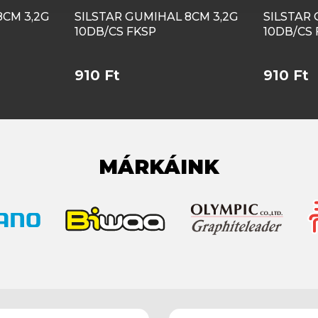
8CM 3,2G
SILSTAR GUMIHAL 8CM 3,2G
SILSTAR 
10DB/CS FKSP
10DB/CS
910 Ft
910 Ft
MÁRKÁINK