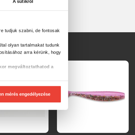
A sütikről
re tudjuk szabni, de fontosak
tal olyan tartalmakat tudunk
tosításához
arra kérünk, hogy
kor megváltoztathatod a
en mérés engedélyezése