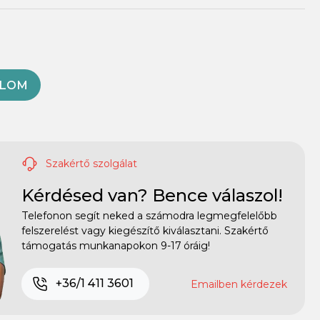
OLOM
Szakértő szolgálat
Kérdésed van? Bence válaszol!
Telefonon segít neked a számodra legmegfelelőbb
felszerelést vagy kiegészítő kiválasztani. Szakértő
támogatás munkanapokon 9-17 óráig!
+36/1 411 3601
Emailben kérdezek