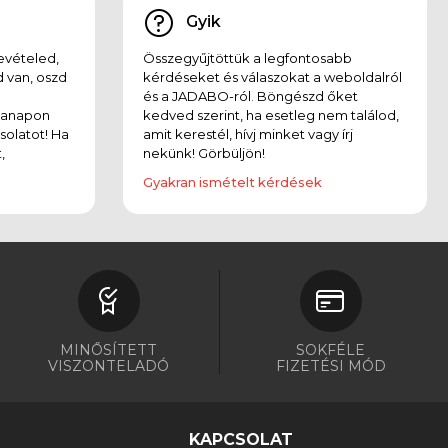
Gyik
evételed,
Összegyűjtöttük a legfontosabb
 van, oszd
kérdéseket és válaszokat a weboldalról
és a JADABO-ról. Böngészd őket
kanapon
kedved szerint, ha esetleg nem találod,
solatot! Ha
amit kerestél, hívj minket vagy írj
,
nekünk! Görbüljön!
Gyakran ismételt kérdések
MINŐSÍTETT
SOKFÉLE
VISZONTELADÓ
FIZETÉSI MÓD
KAPCSOLAT