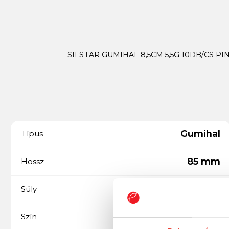
SILSTAR GUMIHAL 8,5CM 5,5G 10DB/CS PI
Gumihal
Típus
85 mm
Hossz
5,5 gramm
Súly
Pink
Szín