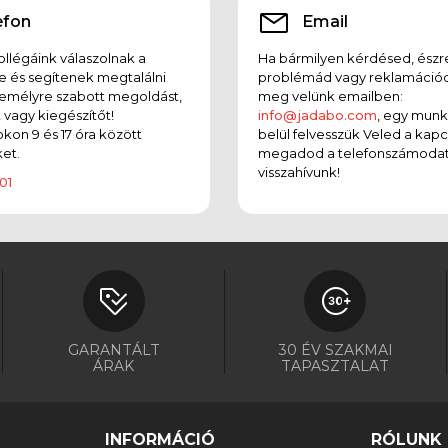
efon
Email
llégáink válaszolnak a
Ha bármilyen kérdésed, észr
e és segítenek megtalálni
problémád vagy reklamációd
emélyre szabott megoldást,
meg velünk emailben:
t vagy kiegészítőt!
info@jadabo.com
, egy mun
on 9 és 17 óra között
belül felvesszük Veled a kapc
et.
megadod a telefonszámodat
visszahívunk!
01
GARANTÁLT
30 ÉV SZAKMAI
ÁRAK
TAPASZTALAT
INFORMÁCIÓ
RÓLUNK