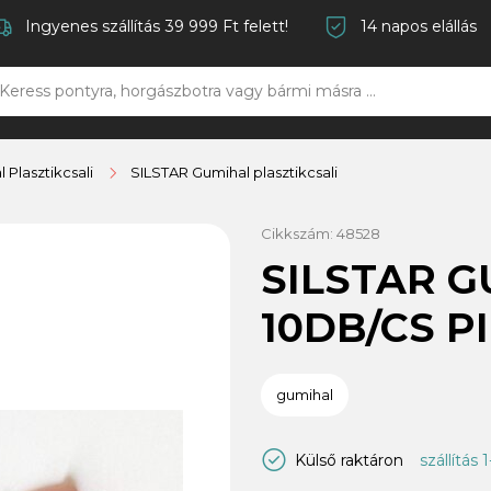
Ingyenes szállítás 39 999 Ft felett!
14 napos elállás
 Plasztikcsali
SILSTAR Gumihal plasztikcsali
Cikkszám:
48528
SILSTAR G
10DB/CS P
gumihal
Külső raktáron
szállítás 