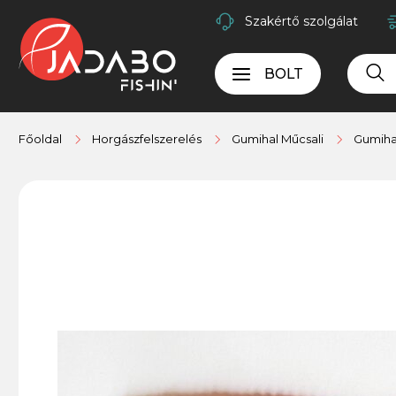
Szakértő szolgálat
BOLT
Főoldal
Horgászfelszerelés
Gumihal Műcsali
Gumihal