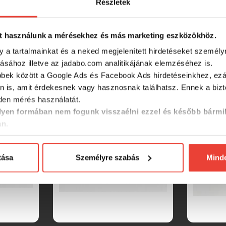
Részletek
t használunk a mérésekhez és más marketing eszközökhöz.
y a tartalmainkat és a neked megjelenített hirdetéseket személy
tásához illetve az jadabo.com analitikájának elemzéséhez is.
SZINTÉN KIVÁLÓAK
bbek között a Google Ads és Facebook Ads hirdetéseinkhez, ezál
n is, amit érdekesnek vagy hasznosnak találhatsz. Ennek a biz
en mérés használatát.
yen formában nem fogunk visszaélni ezzel és később bármi
an.
tása
Személyre szabás
Mind