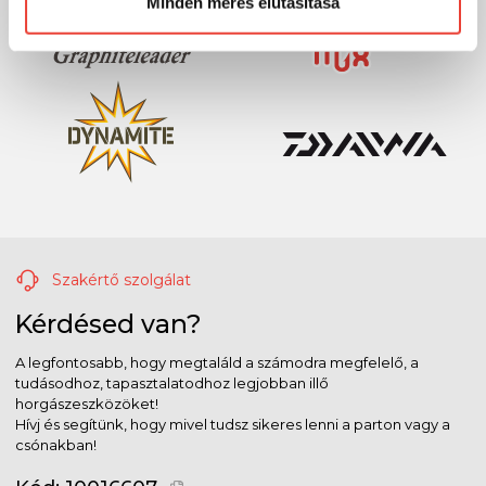
Minden mérés elutasítása
Szakértő szolgálat
Kérdésed van?
A legfontosabb, hogy megtaláld a számodra megfelelő, a
tudásodhoz, tapasztalatodhoz legjobban illő
horgászeszközöket!
Hívj és segítünk, hogy mivel tudsz sikeres lenni a parton vagy a
csónakban!