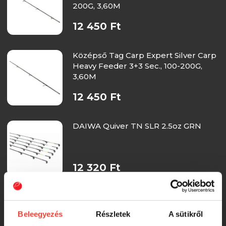
200G, 3,60M
12 450 Ft
Középső Tag Carp Expert Silver Carp
Heavy Feeder 3+3 Sec., 100-200G,
3,60M
12 450 Ft
DAIWA Quiver TN SLR 2.5oz GRN
12 320 Ft
DAIWA Quiver TN SLR 4oz YEL/WHT
Beleegyezés
Részletek
A sütikről