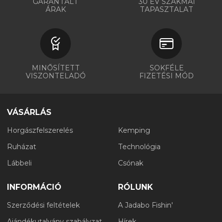
GARANTÁLT
30 ÉV SZAKMAI
ÁRAK
TAPASZTALAT
MINŐSÍTETT
SOKFÉLE
VISZONTELADÓ
FIZETÉSI MÓD
VÁSÁRLÁS
Horgászfelszerelés
Kemping
Ruházat
Technológia
Lábbeli
Csónak
INFORMÁCIÓ
RÓLUNK
Szerződési feltételek
A Jadabo Fishin'
Ajándékutalvány szabályzat
Hírek