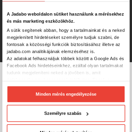
12 320 Ft
A Jadabo weboldalon sütiket használunk a mérésekhez
és más marketing eszközökhöz.
DAIWA Quiver TN SLR 5oz RED
A sütik segítenek abban, hogy a tartalmainkat és a neked
megjelenített hirdetéseket személyre tudjuk szabni, de
fontosak a közösségi funkciók biztosításához illetve az
12 320 Ft
jadabo.com analitikájának elemzéséhez is.
Az adatokat felhasználjuk többek között a Google Ads és
Facebook Ads hirdetéseinkhez, ezáltal olyan tartalmakat
tudunk megjeleníteni neked a jövőben is, amit
MÁRKÁINK
érdekesnek vagy hasznosnak találhatsz. Ennek a
biztosításához
arra kérünk, hogy engedd meg
számunkra minden mérés használatát.
Minden mérés engedélyezése
Természetesen
soha semmilyen formában nem fogunk
visszaélni ezzel és később bármikor
Személyre szabás
megváltoztathatod a döntésed ezzel kapcsolatban.
Előre is köszönjük!