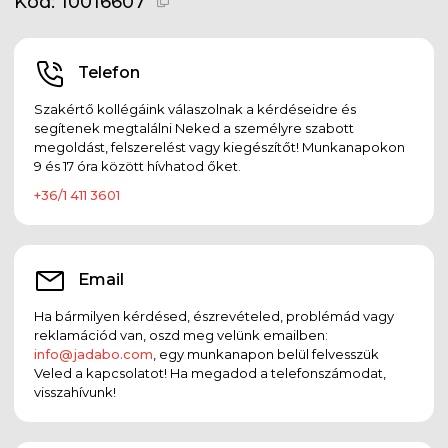
Kód:
10016607
Telefon
Szakértő kollégáink válaszolnak a kérdéseidre és
segítenek megtalálni Neked a személyre szabott
megoldást, felszerelést vagy kiegészítőt! Munkanapokon
9 és 17 óra között hívhatod őket.
+36/1 411 3601
Email
Ha bármilyen kérdésed, észrevételed, problémád vagy
reklamációd van, oszd meg velünk emailben:
info@jadabo.com
, egy munkanapon belül felvesszük
Veled a kapcsolatot! Ha megadod a telefonszámodat,
visszahívunk!