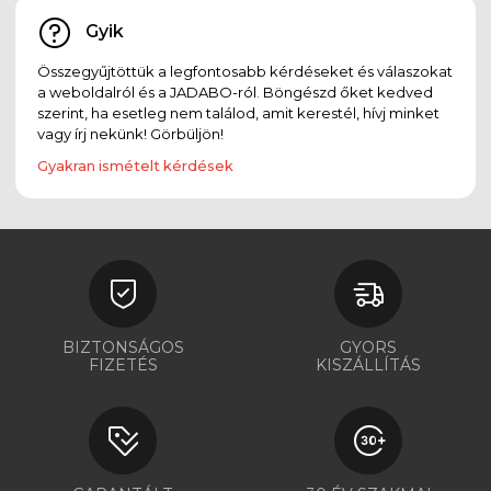
Gyik
Összegyűjtöttük a legfontosabb kérdéseket és válaszokat
a weboldalról és a JADABO-ról. Böngészd őket kedved
szerint, ha esetleg nem találod, amit kerestél, hívj minket
vagy írj nekünk! Görbüljön!
Gyakran ismételt kérdések
BIZTONSÁGOS
GYORS
FIZETÉS
KISZÁLLÍTÁS