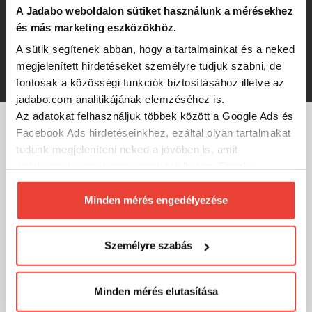
A Jadabo weboldalon sütiket használunk a mérésekhez
DAM ICONIC CARP MAT SMALL
45X80CM pontymatrac
és más marketing eszközökhöz.
A sütik segítenek abban, hogy a tartalmainkat és a neked
megjelenített hirdetéseket személyre tudjuk szabni, de
6 800 Ft
fontosak a közösségi funkciók biztosításához illetve az
jadabo.com analitikájának elemzéséhez is.
Az adatokat felhasználjuk többek között a Google Ads és
Facebook Ads hirdetéseinkhez, ezáltal olyan tartalmakat
MÁRKÁINK
tudunk megjeleníteni neked a jövőben is, amit
érdekesnek vagy hasznosnak találhatsz. Ennek a
biztosításához
arra kérünk, hogy engedd meg
számunkra minden mérés használatát.
Minden mérés engedélyezése
Természetesen
soha semmilyen formában nem fogunk
visszaélni ezzel és később bármikor
Személyre szabás
megváltoztathatod a döntésed ezzel kapcsolatban.
Előre is köszönjük!
Minden mérés elutasítása