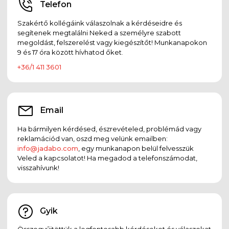
Telefon
Szakértő kollégáink válaszolnak a kérdéseidre és
segítenek megtalálni Neked a személyre szabott
megoldást, felszerelést vagy kiegészítőt! Munkanapokon
9 és 17 óra között hívhatod őket.
+36/1 411 3601
Email
Ha bármilyen kérdésed, észrevételed, problémád vagy
reklamációd van, oszd meg velünk emailben:
info@jadabo.com
, egy munkanapon belül felvesszük
Veled a kapcsolatot! Ha megadod a telefonszámodat,
visszahívunk!
Gyik