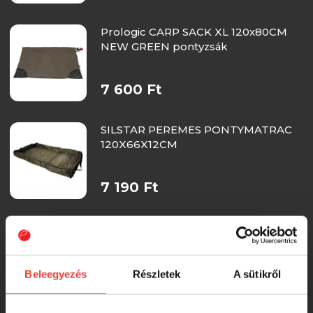
Prologic CARP SACK XL 120x80CM
NEW GREEN pontyzsák
7 600 Ft
SILSTAR PEREMES PONTYMATRAC
120X66X12CM
7 190 Ft
Carp Academy Pontymatrac
mérőfüllel cipzáras
RRP:
7 990 Ft
Beleegyezés
Részletek
A sütikről
6 880 Ft