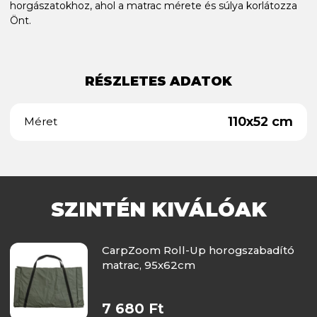
horgászatokhoz, ahol a matrac mérete és súlya korlátozza
Önt.
RÉSZLETES ADATOK
110x52 cm
Méret
SZINTÉN KIVÁLÓAK
CarpZoom Roll-Up horogszabadító
matrac, 95x62cm
7 680 Ft