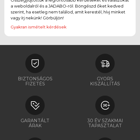
Összegyűjtöttük a legfontosabb kérdéseket és válaszokat
a weboldalról és a JADABO-ról. Böngészd őket kedved
szerint, ha esetleg nem találod, amit kerestél, hívj minket
vagy írj nekünk! Görbüljön!
Gyakran ismételt kérdések
BIZTONSÁGOS
GYORS
FIZETÉS
KISZÁLLÍTÁS
GARANTÁLT
30 ÉV SZAKMAI
ÁRAK
TAPASZTALAT