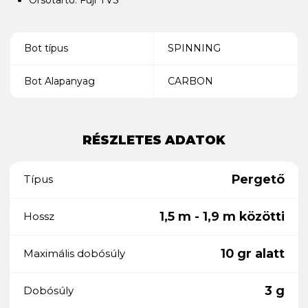
Bot típus
SPINNING
Bot Alapanyag
CARBON
RÉSZLETES ADATOK
Pergető
Típus
1,5 m - 1,9 m közötti
Hossz
10 gr alatt
Maximális dobósúly
3 g
Dobósúly