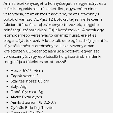
Ami az érzékenységet, a könnyűséget, az egyensúlyt és a
csúcskategóriás alkatrészeket illeti, egyszerűen nincs
vetélytársa, ez az abszolút kedvenc, ha az ultrakönnyű
botokról van szó. Az Ajist TZ botokat teljes mértékben a
fukcionalitásra és a teljesítményre tervezték, a legjobb
minőségű szénszálakból, Fuji alkatrészekkel. A botok egy
legmodernebb versenyautó dinamizmusát, erejét és
eleganciáját tükrözik. A letisztult, de elegáns dizájn jelentős
súlycsökkenést is eredményez. Hazai viszonylatban
kifejezetten UL pecához ajánljuk a botokat, legyen szó
vörösszárnyú, vagy épp kősüllő horgászatáról, mindenki
megtalálja a tökéletes botot hozzá!
Hossz: 5'5" / 1,65 m
Tagok száma: 2
Szállítási hossz: 85 cm
Súly: 73g
Dobósúly: max. 3g
Akció: Extra gyors
Ajánlott zsinór: PE 0.2-0.4
Gyűrűk: 8 db Fuji Torzite
Orsótartó: Fuji TVS