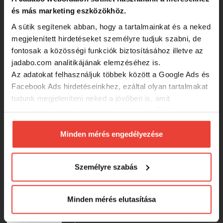
Tailwalk Ajist SD S510/SL - 178cm
és más marketing eszközökhöz.
max.4g
A sütik segítenek abban, hogy a tartalmainkat és a neked
megjelenített hirdetéseket személyre tudjuk szabni, de
94 990 Ft
fontosak a közösségi funkciók biztosításához illetve az
jadabo.com analitikájának elemzéséhez is.
Az adatokat felhasználjuk többek között a Google Ads és
Graphiteleader Corto UX 26Gcorus-
622L-T R-Fast 1.88m 0.3-4g Light
Facebook Ads hirdetéseinkhez, ezáltal olyan tartalmakat
tudunk megjeleníteni neked a jövőben is, amit
érdekesnek vagy hasznosnak találhatsz. Ennek a
93 900 Ft
biztosításához
arra kérünk, hogy engedd meg
számunkra minden mérés használatát.
Minden mérés engedélyezése
Tailwalk Ajist SSD 63 SL - 190cm max.
Természetesen
soha semmilyen formában nem fogunk
5g
visszaélni ezzel és később bármikor
Személyre szabás
megváltoztathatod a döntésed ezzel kapcsolatban.
Előre is köszönjük!
-28%
82 990 Ft
Minden mérés elutasítása
Tailwalk Ajist SSD 510 SL - 178cm max.