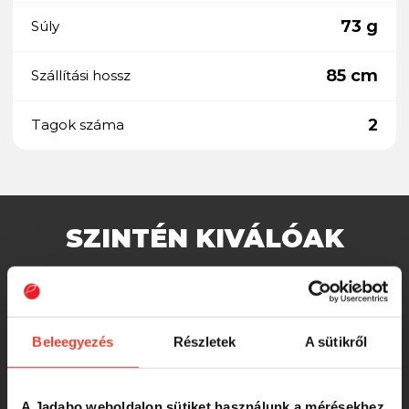
73 g
Súly
85 cm
Szállítási hossz
2
Tagok száma
SZINTÉN KIVÁLÓAK
Tailwalk Ajist SD S63/SL - 190cm max.
5g
Beleegyezés
Részletek
A sütikről
99 990 Ft
A Jadabo weboldalon sütiket használunk a mérésekhez