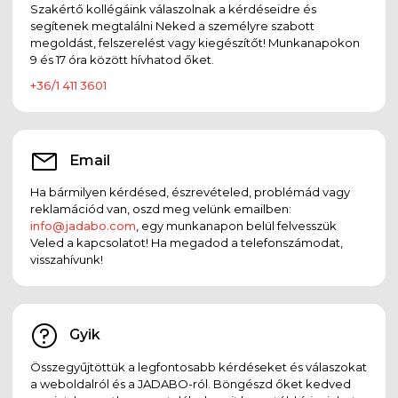
Szakértő kollégáink válaszolnak a kérdéseidre és
segítenek megtalálni Neked a személyre szabott
megoldást, felszerelést vagy kiegészítőt! Munkanapokon
9 és 17 óra között hívhatod őket.
+36/1 411 3601
Email
Ha bármilyen kérdésed, észrevételed, problémád vagy
reklamációd van, oszd meg velünk emailben:
info@jadabo.com
, egy munkanapon belül felvesszük
Veled a kapcsolatot! Ha megadod a telefonszámodat,
visszahívunk!
Gyik
Összegyűjtöttük a legfontosabb kérdéseket és válaszokat
a weboldalról és a JADABO-ról. Böngészd őket kedved