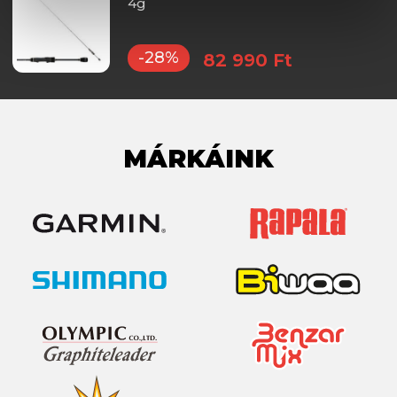
4g
-28%
82 990 Ft
MÁRKÁINK