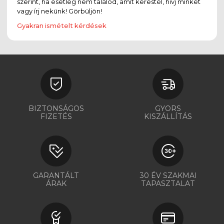
szerint, ha esetleg nem találod, amit kerestél, hívj minket
vagy írj nekünk! Görbüljön!
Gyakran ismételt kérdések
BIZTONSÁGOS
GYORS
FIZETÉS
KISZÁLLÍTÁS
GARANTÁLT
30 ÉV SZAKMAI
ÁRAK
TAPASZTALAT