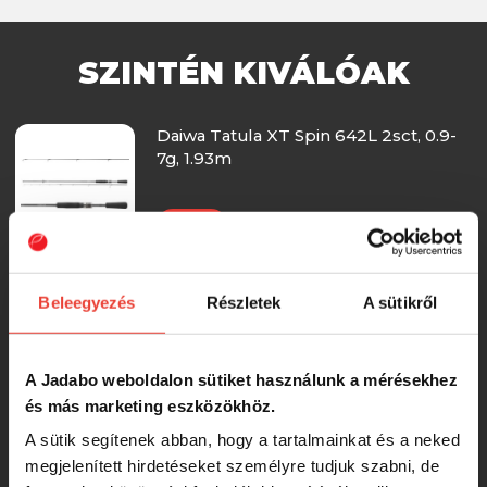
SZINTÉN KIVÁLÓAK
Daiwa Tatula XT Spin 642L 2sct, 0.9-
7g, 1.93m
-15%
31 088 Ft
Tailwalk Fullrange S64L - 193cm 1,75-
Beleegyezés
Részletek
A sütikről
10,5g
58 990 Ft
A Jadabo weboldalon sütiket használunk a mérésekhez
és más marketing eszközökhöz.
Favorite Totem 732UL-HS 219cm 1-6g
A sütik segítenek abban, hogy a tartalmainkat és a neked
Ex.Fast
megjelenített hirdetéseket személyre tudjuk szabni, de