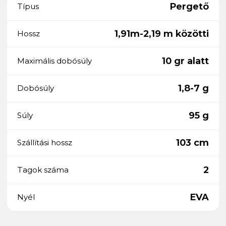
Pergető
Típus
1,91m-2,19 m közötti
Hossz
10 gr alatt
Maximális dobósúly
1,8-7 g
Dobósúly
95 g
Súly
103 cm
Szállítási hossz
2
Tagok száma
EVA
Nyél