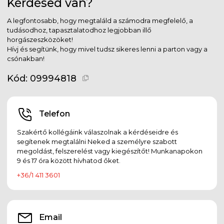
Kérdésed van?
A legfontosabb, hogy megtaláld a számodra megfelelő, a
tudásodhoz, tapasztalatodhoz legjobban illő
horgászeszközöket!
Hívj és segítünk, hogy mivel tudsz sikeres lenni a parton vagy a
csónakban!
Kód:
09994818
Telefon
Szakértő kollégáink válaszolnak a kérdéseidre és
segítenek megtalálni Neked a személyre szabott
megoldást, felszerelést vagy kiegészítőt! Munkanapokon
9 és 17 óra között hívhatod őket.
+36/1 411 3601
Email