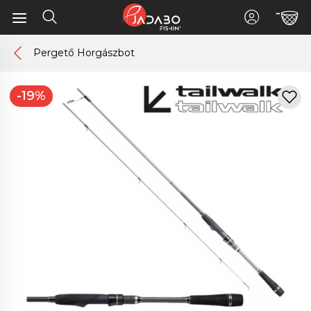
Pergető Horgászbot
-19%