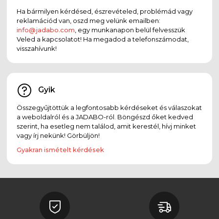
Ha bármilyen kérdésed, észrevételed, problémád vagy
reklamációd van, oszd meg velünk emailben:
info@jadabo.com
, egy munkanapon belül felvesszük
Veled a kapcsolatot! Ha megadod a telefonszámodat,
visszahívunk!
Gyik
Összegyűjtöttük a legfontosabb kérdéseket és válaszokat
a weboldalról és a JADABO-ról. Böngészd őket kedved
szerint, ha esetleg nem találod, amit kerestél, hívj minket
vagy írj nekünk! Görbüljön!
Gyakran ismételt kérdések