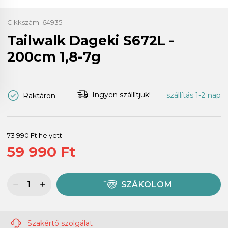
Cikkszám:
64935
Tailwalk Dageki S672L -
200cm 1,8-7g
Ingyen szállítjuk!
szállítás 1-2 nap
Raktáron
73 990 Ft helyett
59 990 Ft
SZÁKOLOM
Szakértő szolgálat