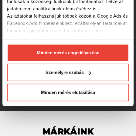
fontosak a közösségi funkciók biztosításához illetve az
jadabo.com analitikájának elemzéséhez is.
50 990 Ft
Az adatokat felhasználjuk többek között a Google Ads és
Facebook Ads hirdetéseinkhez, ezáltal olyan tartalmakat
Favorite Blue Bird BB2-682SUL-S
tudunk megjeleníteni neked a jövőben is, amit
204cm 0,8-4g Ex.Fast
érdekesnek vagy hasznosnak találhatsz. Ennek a
biztosításához
arra kérünk, hogy engedd meg
számunkra minden mérés használatát.
Minden mérés engedélyezése
39 990 Ft
Természetesen
soha semmilyen formában nem fogunk
visszaélni ezzel és később bármikor
Daiwa Tatula XT Spin 642UL 2sct,
Személyre szabás
megváltoztathatod a döntésed ezzel kapcsolatban.
0.45-3.5g, 1.93m
Előre is köszönjük!
Minden mérés elutasítása
-15%
33 743 Ft
MÁRKÁINK