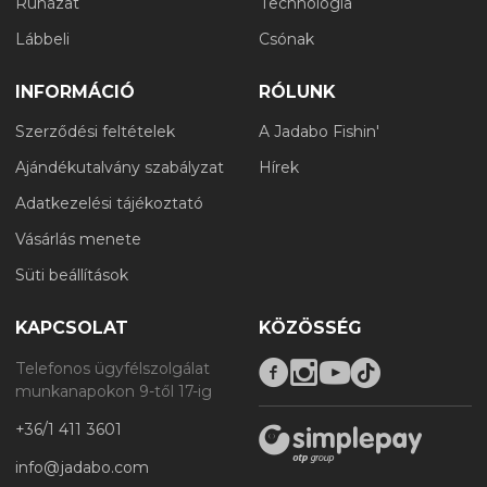
Ruházat
Technológia
Lábbeli
Csónak
INFORMÁCIÓ
RÓLUNK
Szerződési feltételek
A Jadabo Fishin'
Ajándékutalvány szabályzat
Hírek
Adatkezelési tájékoztató
Vásárlás menete
Süti beállítások
KAPCSOLAT
KÖZÖSSÉG
Telefonos ügyfélszolgálat
munkanapokon 9-től 17-ig
+36/1 411 3601
info@jadabo.com