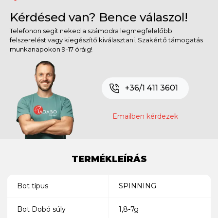
Kérdésed van? Bence válaszol!
Telefonon segít neked a számodra legmegfelelőbb
felszerelést vagy kiegészítő kiválasztani. Szakértő támogatás
munkanapokon 9-17 óráig!
+36/1 411 3601
Emailben kérdezek
TERMÉKLEÍRÁS
Bot típus
SPINNING
Bot Dobó súly
1,8-7g