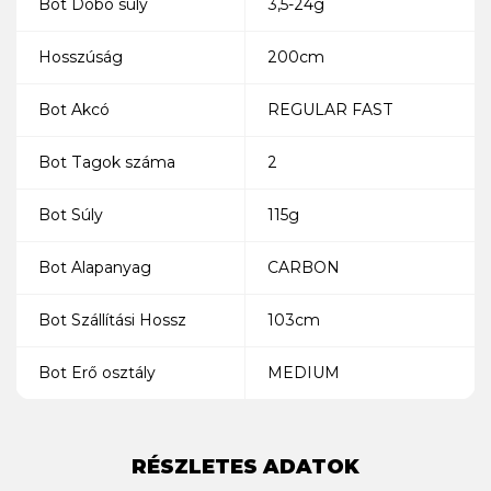
Bot Dobó súly
3,5-24g
Hosszúság
200cm
Bot Akcó
REGULAR FAST
Bot Tagok száma
2
Bot Súly
115g
Bot Alapanyag
CARBON
Bot Szállítási Hossz
103cm
Bot Erő osztály
MEDIUM
RÉSZLETES ADATOK