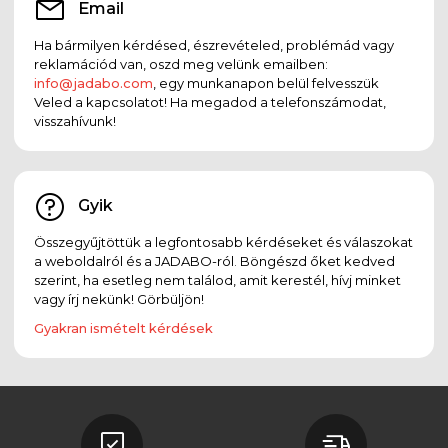
Email
Ha bármilyen kérdésed, észrevételed, problémád vagy
reklamációd van, oszd meg velünk emailben:
info@jadabo.com
, egy munkanapon belül felvesszük
Veled a kapcsolatot! Ha megadod a telefonszámodat,
visszahívunk!
Gyik
Összegyűjtöttük a legfontosabb kérdéseket és válaszokat
a weboldalról és a JADABO-ról. Böngészd őket kedved
szerint, ha esetleg nem találod, amit kerestél, hívj minket
vagy írj nekünk! Görbüljön!
Gyakran ismételt kérdések