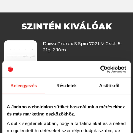
SZINTÉN KIVÁLÓAK
Daiwa Prorex S Spin 702LM 2sct, 5-
21g, 2.10m
-17%
26 442 Ft
Daiwa Fuego Predator Spin 702LML
Beleegyezés
Részletek
A sütikről
2sct, 5-20g, 2.10m
A Jadabo weboldalon sütiket használunk a mérésekhez
-16%
20 952 Ft
és más marketing eszközökhöz.
A sütik segítenek abban, hogy a tartalmainkat és a neked
Favorite Totem 702M 213cm 8-28g
megjelenített hirdetéseket személyre tudjuk szabni, de
Fast