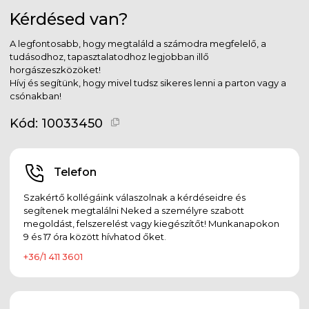
Kérdésed van?
A legfontosabb, hogy megtaláld a számodra megfelelő, a
tudásodhoz, tapasztalatodhoz legjobban illő
horgászeszközöket!
Hívj és segítünk, hogy mivel tudsz sikeres lenni a parton vagy a
csónakban!
Kód:
10033450
Telefon
Szakértő kollégáink válaszolnak a kérdéseidre és
segítenek megtalálni Neked a személyre szabott
megoldást, felszerelést vagy kiegészítőt! Munkanapokon
9 és 17 óra között hívhatod őket.
+36/1 411 3601