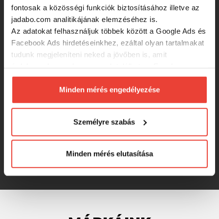
fontosak a közösségi funkciók biztosításához illetve az
jadabo.com analitikájának elemzéséhez is.
54 990 Ft
Az adatokat felhasználjuk többek között a Google Ads és
Facebook Ads hirdetéseinkhez, ezáltal olyan tartalmakat
tudunk megjeleníteni neked a jövőben is, amit
Favorite X1 Twitch 702MH 213cm 10-
érdekesnek vagy hasznosnak találhatsz. Ennek a
30g Ex.Fast
biztosításához
arra kérünk, hogy engedd meg
számunkra minden mérés használatát.
Minden mérés engedélyezése
35 990 Ft
Természetesen
soha semmilyen formában nem fogunk
visszaélni ezzel és később bármikor
Személyre szabás
megváltoztathatod a döntésed ezzel kapcsolatban.
IRON CLAW Drop Shot PRO S
pergető bot / 195cm / 6-28g / 2tag
Előre is köszönjük!
Minden mérés elutasítása
32 000 Ft