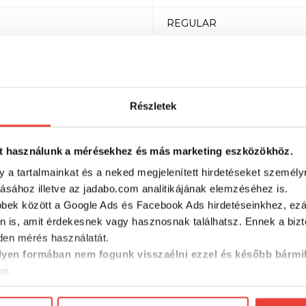
REGULAR
1
94g
Részletek
CARBON
t használunk a mérésekhez és más marketing eszközökhöz.
198cm
y a tartalmainkat és a neked megjelenített hirdetéseket személy
LIGHT
tásához illetve az jadabo.com analitikájának elemzéséhez is.
bbek között a Google Ads és Facebook Ads hirdetéseinkhez, ezál
n is, amit érdekesnek vagy hasznosnak találhatsz. Ennek a biz
en mérés használatát.
RÉSZLETES ADATOK
yen formában nem fogunk visszaélni ezzel és később bármi
an.