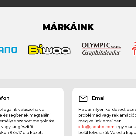
MÁRKÁINK
efon
Email
llégáink válaszolnak a
Ha bármilyen kérdésed, észr
e és segítenek megtalálni
problémád vagy reklamációd
emélyre szabott megoldást,
meg velünk emailben:
t vagy kiegészítőt!
info@jadabo.com
, egy mun
on 9 és 17 óra között
belül felvesszük Veled a kapc