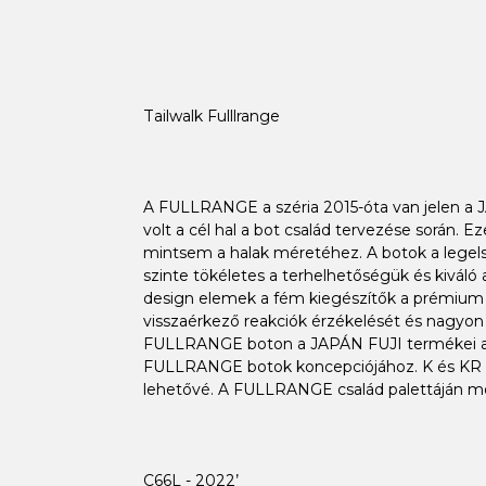
Tailwalk Fulllrange
A FULLRANGE a széria 2015-óta van jelen a JA
volt a cél hal a bot család tervezése során. 
mintsem a halak méretéhez. A botok a legels
szinte tökéletes a terhelhetőségük és kivál
design elemek a fém kiegészítők a prémium eva
visszaérkező reakciók érzékelését és nagyon 
FULLRANGE boton a JAPÁN FUJI termékei am
FULLRANGE botok koncepciójához. K és KR co
lehetővé. A FULLRANGE család palettáján meg
C66L - 2022’