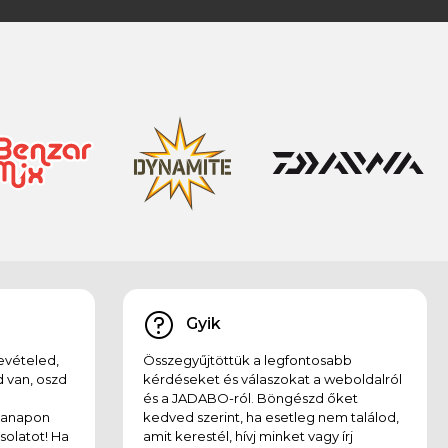
Gyik
evételed,
Összegyűjtöttük a legfontosabb
 van, oszd
kérdéseket és válaszokat a weboldalról
és a JADABO-ról. Böngészd őket
kanapon
kedved szerint, ha esetleg nem találod,
solatot! Ha
amit kerestél, hívj minket vagy írj