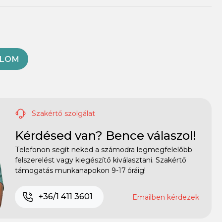
OLOM
Szakértő szolgálat
Kérdésed van? Bence válaszol!
Telefonon segít neked a számodra legmegfelelőbb
felszerelést vagy kiegészítő kiválasztani. Szakértő
támogatás munkanapokon 9-17 óráig!
+36/1 411 3601
Emailben kérdezek