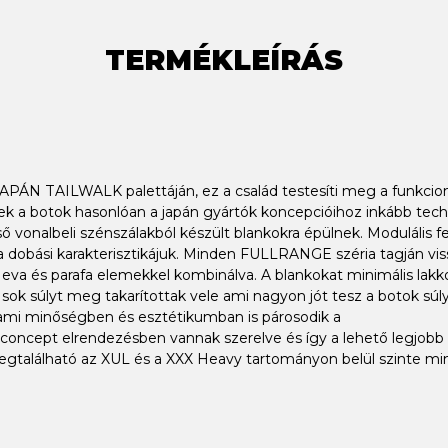
TERMÉKLEÍRÁS
PÁN TAILWALK palettáján, ez a család testesíti meg a funkcioná
Ezek a botok hasonlóan a japán gyártók koncepcióihoz inkább tech
ő vonalbeli szénszálakból készült blankokra épülnek. Modulális
ó a dobási karakterisztikájuk. Minden FULLRANGE széria tagján 
 és parafa elemekkel kombinálva. A blankokat minimális lakkozáss
sok súlyt meg takarítottak vele ami nagyon jót tesz a botok sú
i minőségben és esztétikumban is párosodik a
ncept elrendezésben vannak szerelve és így a lehető legjobb d
található az XUL és a XXX Heavy tartományon belül szinte mind