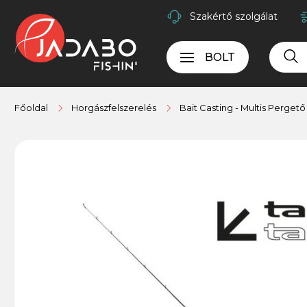
Szakértő szolgálat
BOLT
Főoldal
Horgászfelszerelés
Bait Casting - Multis Perget