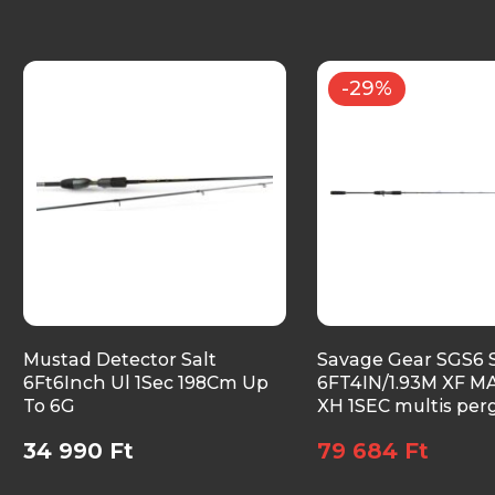
-29%
Mustad Detector Salt
Savage Gear SGS6 
6Ft6Inch Ul 1Sec 198Cm Up
6FT4IN/1.93M XF M
To 6G
XH 1SEC multis per
34 990 Ft
79 684 Ft