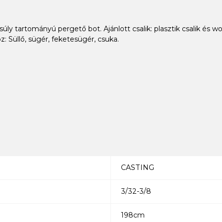
y tartományú pergető bot. Ajánlott csalik: plasztik csalik és wo
z: Süllő, sügér, feketesügér, csuka.
CASTING
3/32-3/8
198cm