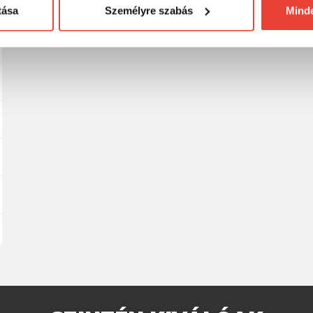
tása
Személyre szabás
Mind