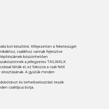
lis bot készítést. Kifejezetten a feketesügér
nikákhoz, csalikhoz vannak fejlesztve
 felépítésüknek köszönhetően
visszaköszönnek a jellegzetes TAILWALK
al látták el, ez fokozza a csali felől
ly elosztásának. A gyűrűk minden
obótávot és terheléselosztást teszik
en csalitípus botja.