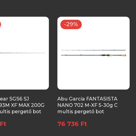
-29%
ear SGS6 SJ
Abu Garcia FANTASISTA
.93M XF MAX 200G
NANO 702 M-XF 5-30g C
ltis pergető bot
multis pergető bot
Ft
76 736 Ft