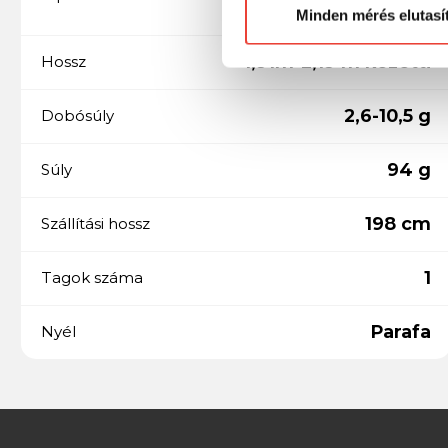
Pergető
Minden mérés elutasí
1,91m-2,19 m közötti
Hossz
2,6-10,5 g
Dobósúly
94 g
Súly
198 cm
Szállítási hossz
1
Tagok száma
Parafa
Nyél