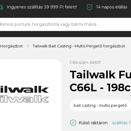
Ingyenes szállítás 39 999 Ft felett!
14 napos elállás
ő Horgászbot
Tailwalk Bait Casting - Multis Pergető horgászbot
Cikkszám:
64927
Tailwalk Fu
C66L - 198c
bait casting - multis pergető
Külső raktáron
szállítás 