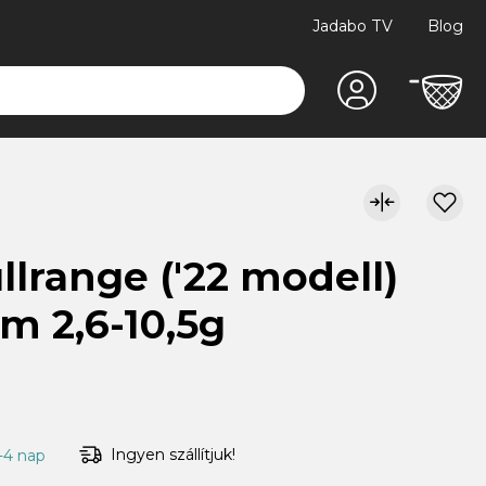
Jadabo TV
Blog
llrange ('22 modell)
m 2,6-10,5g
Ingyen szállítjuk!
1-4 nap