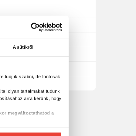
A sütikről
re tudjuk szabni, de fontosak
tal olyan tartalmakat tudunk
tosításához
arra kérünk, hogy
kor megváltoztathatod a