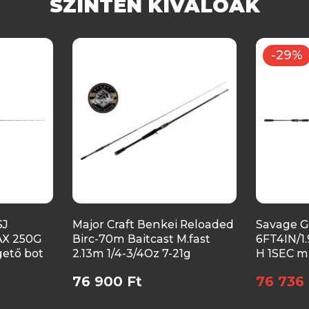
SZINTÉN KIVÁLÓAK
-29%
SJ
Major Craft Benkei Reloaded
Savage G
AX 250G
Birc-70m Baitcast M.fast
6FT4IN/1
gető bot
2.13m 1/4-3/4Oz 7-21g
H 1SEC mu
76 900 Ft
76 736 