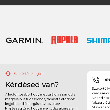
Szakértő szolgálat
Tel
Kérdésed van?
Szakértő ko
kérdéseidr
A legfontosabb, hogy megtaláld a számodra
Neked a sz
megfelelő, a tudásodhoz, tapasztalatodhoz
felszerelés
legjobban illő horgászeszközöket!
Munkanapok
Hívj és segítünk, hogy mivel tudsz sikeres lenni