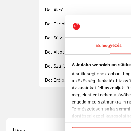
Bot Akcó
Bot Tagok száma
Bot Súly
Beleegyezés
Bot Alapanyag
A Jadabo weboldalon sütike
Bot Szállítási Hossz
A sütik segítenek abban, hog
Bot Erő osztály
a közösségi funkciók biztosí
Az adatokat felhasználjuk tö
megjeleníteni neked a jövőbe
engedd meg számunkra mind
Természetesen
soha semmil
döntésed ezzel kapcsolatb
Előre is köszönjük!
Bait Casting - Multis
Típus