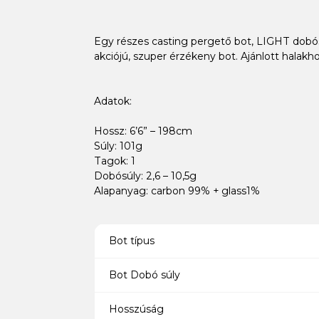
Egy részes casting pergető bot, LIGHT dobósúl
akciójú, szuper érzékeny bot. Ajánlott halakho
Adatok:
Hossz: 6’6” – 198cm
Súly: 101g
Tagok: 1
Dobósúly: 2,6 – 10,5g
Alapanyag: carbon 99% + glass1%
Bot típus
Bot Dobó súly
Hosszúság