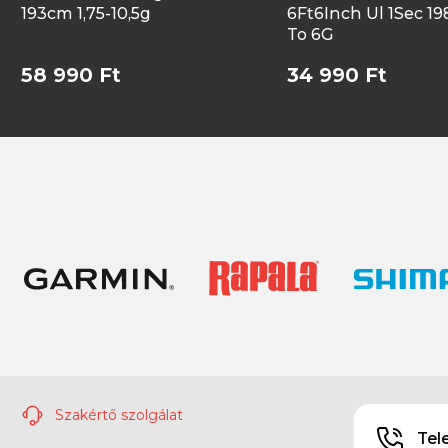
193cm 1,75-10,5g
6Ft6Inch Ul 1Sec 1
To 6G
58 990 Ft
34 990 Ft
Szakértő szolgálat
Tel