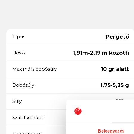
Pergető
Típus
1,91m-2,19 m közötti
Hossz
10 gr alatt
Maximális dobósúly
1,75-5,25 g
Dobósúly
101 g
Súly
191 cm
Szállítási hossz
Beleegyezés
1
Tagok száma