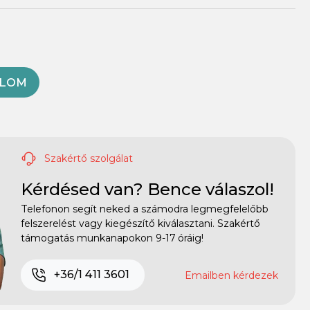
OLOM
Szakértő szolgálat
Kérdésed van? Bence válaszol!
Telefonon segít neked a számodra legmegfelelőbb
felszerelést vagy kiegészítő kiválasztani. Szakértő
támogatás munkanapokon 9-17 óráig!
+36/1 411 3601
Emailben kérdezek