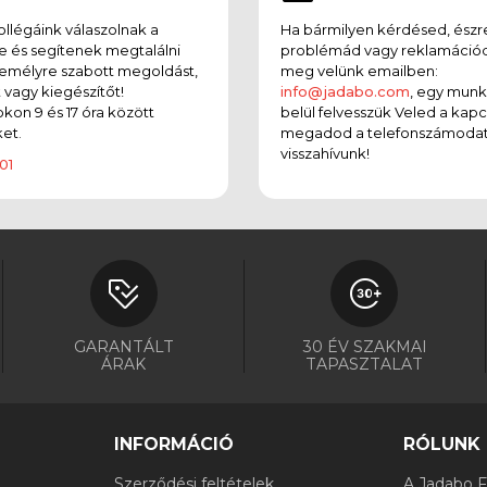
llégáink válaszolnak a
Ha bármilyen kérdésed, észr
e és segítenek megtalálni
problémád vagy reklamációd
emélyre szabott megoldást,
meg velünk emailben:
t vagy kiegészítőt!
info@jadabo.com
, egy mun
on 9 és 17 óra között
belül felvesszük Veled a kapc
et.
megadod a telefonszámodat
visszahívunk!
01
GARANTÁLT
30 ÉV SZAKMAI
ÁRAK
TAPASZTALAT
INFORMÁCIÓ
RÓLUNK
Szerződési feltételek
A Jadabo Fi