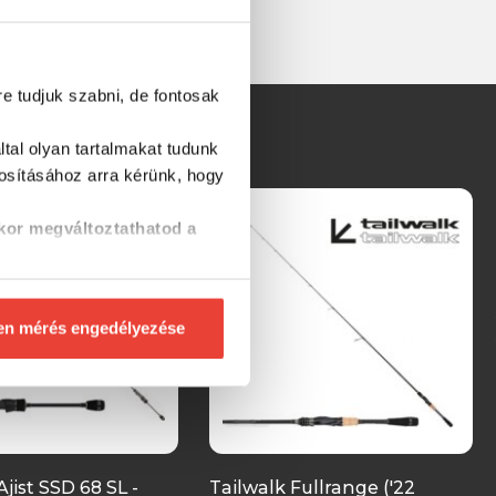
re tudjuk szabni, de fontosak
tal olyan tartalmakat tudunk
tosításához
arra kérünk, hogy
kor megváltoztathatod a
en mérés engedélyezése
Ajist SSD 68 SL -
Tailwalk Fullrange ('22