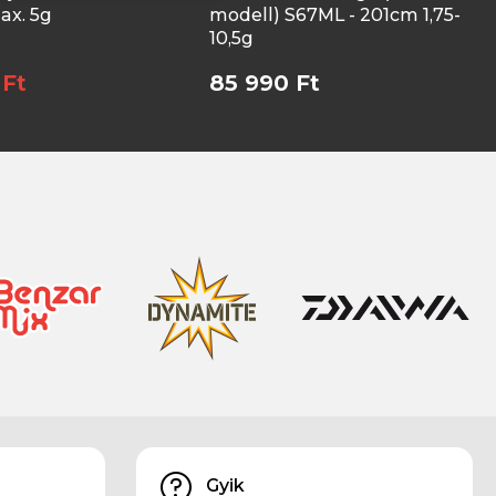
x. 5g
modell) S67ML - 201cm 1,75-
10,5g
 Ft
85 990 Ft
Gyik