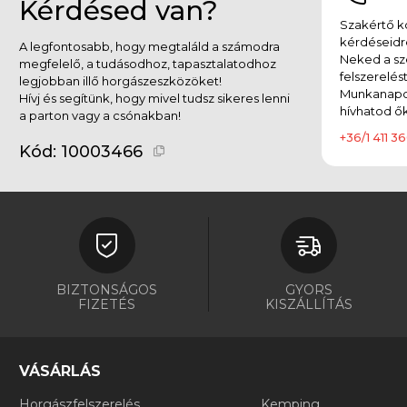
Kérdésed van?
Szakértő ko
kérdéseidr
A legfontosabb, hogy megtaláld a számodra
Neked a sz
megfelelő, a tudásodhoz, tapasztalatodhoz
felszerelés
legjobban illő horgászeszközöket!
Munkanapok
Hívj és segítünk, hogy mivel tudsz sikeres lenni
hívhatod ők
a parton vagy a csónakban!
+36/1 411 36
Kód:
10003466
BIZTONSÁGOS
GYORS
FIZETÉS
KISZÁLLÍTÁS
VÁSÁRLÁS
Horgászfelszerelés
Kemping