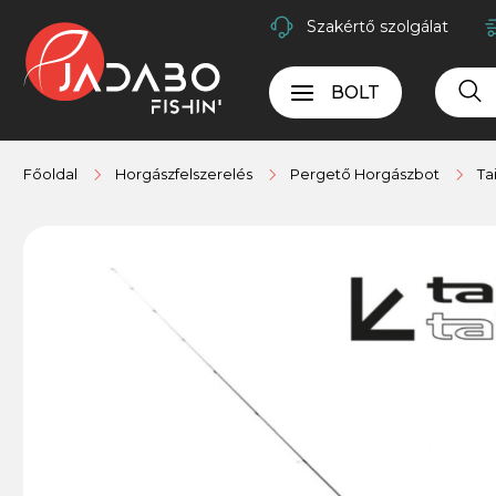
Szakértő szolgálat
BOLT
Főoldal
Horgászfelszerelés
Pergető Horgászbot
Ta