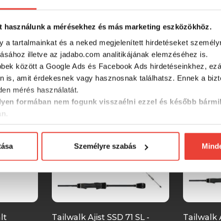
t használunk a mérésekhez és más marketing eszközökhöz.
y a tartalmainkat és a neked megjelenített hirdetéseket személy
tásához illetve az jadabo.com analitikájának elemzéséhez is.
SZINTÉN KIVÁLÓAK
bbek között a Google Ads és Facebook Ads hirdetéseinkhez, ezál
n is, amit érdekesnek vagy hasznosnak találhatsz. Ennek a biz
en mérés használatát.
-28%
-28%
yen formában nem fogunk visszaélni ezzel és később bármi
an.
tása
Személyre szabás
Mind
lt
Tailwalk Ajist SSD 71 SL -
Tailwalk 