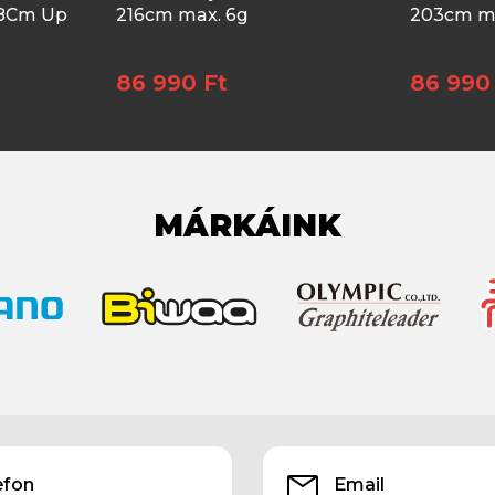
98Cm Up
216cm max. 6g
203cm ma
86 990 Ft
86 990
MÁRKÁINK
efon
Email