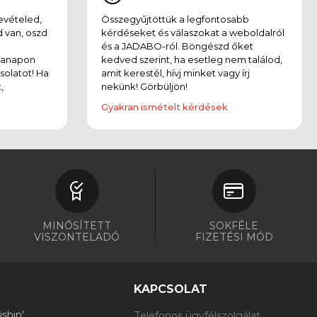
evételed,
Összegyűjtöttük a legfontosabb
 van, oszd
kérdéseket és válaszokat a weboldalról
és a JADABO-ról. Böngészd őket
kanapon
kedved szerint, ha esetleg nem találod,
solatot! Ha
amit kerestél, hívj minket vagy írj
,
nekünk! Görbüljön!
Gyakran ismételt kérdések
MINŐSÍTETT
SOKFÉLE
VISZONTELADÓ
FIZETÉSI MÓD
KAPCSOLAT
shin'
Telefonos ügyfélszolgálat