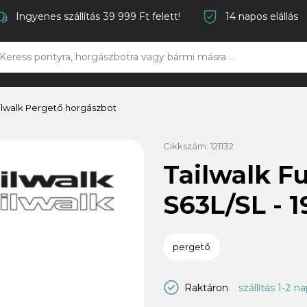
Ingyenes szállítás 39 999 Ft felett!
14 napos elállás
ilwalk Pergető horgászbot
Cikkszám:
121132
Tailwalk Fu
S63L/SL - 1
pergető
Raktáron
szállítás 1-2 n