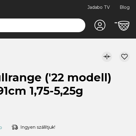
Jadabo TV
Blog
llrange ('22 modell)
91cm 1,75-5,25g
Ingyen szállítjuk!
ap