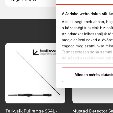
A Jadabo weboldalon sütike
A sütik segítenek abban, hog
a közösségi funkciók biztosí
Az adatokat felhasználjuk tö
megjeleníteni neked a jövőbe
engedd meg számunkra mind
Természetesen
soha semmil
döntésed ezzel kapcsolatb
Előre is köszönjük!
Minden mérés elutasí
Tailwalk Fullrange S64L -
Mustad Detector Sa